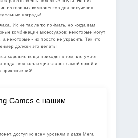
о и зарабатываешь полезные штуки. На них
один из главных компонентов для получения
недельные награды!
 часа. Их не так легко поймать, но когда вам
азные комбинации аксессуаров: некоторые могут
а некоторые - их просто не украсить. Так что
геймер должен это делать!
все хорошие вещи приходят к тем, кто умеет
 тогда твоя коллекция станет самой яркой и
х приключений!
xing Games с нашим
онет, доступ ко всем уровням и даже Мега