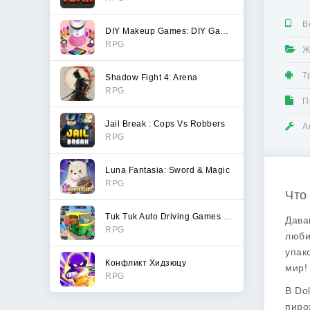
В
DIY Makeup Games: DIY Games
RPG
Ж
Т
Shadow Fight 4: Arena
RPG
П
Jail Break : Cops Vs Robbers
А
RPG
Luna Fantasia: Sword & Magic
RPG
Что
Tuk Tuk Auto Driving Games 3D
Дава
RPG
люби
упак
Конфликт Хидзюцу
мир!
RPG
В
Dol
пиро