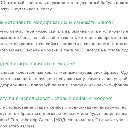
D, который значительно ускоряет процесс игры! Забудь о долг
ожешь лутать все и сразу.
ак установить модификацию и избежать банов?
ямо сейчас тебе нужно скачать взломанный апк и установить е
зможного бана, не забывай отключать интернет во время игры
может сохранить твои сейвы в целости и сохранности. И помн
ого монет, Открытые уровни и Мега MOD] всегда на готове по
удет ли игра зависать с модом?
ачивая качественный хак, ты минимизируешь риск фризов. Одн
афта и скорость получения ресурсов могут грузить твое устройс
дтормаживать, попробуй понизить графику или закрыть фонов
огу ли я использовать старые сейвы с модом?
, использование старых сейвов с модификацией возможно, но 
гут не отображаться должным образом или будут конфликтоват
box! Fun Unboxing Games [МОД: Много монет, Открытые уровн
лой этого взлома!