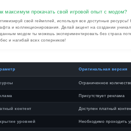
ак максимум прокачать свой игровой опыт с модом?
тимизируй свой геймплей, используя все доступные ресурсы! 
афта и коллекционирования. Делай акцент на создании уникал
данным модом ты можешь экспериментировать без страха поте
бес и нагибай всех соперников!
раметр
Оригинальная версия
сурсы
Ограниченное количеств
клама
Присутствует реклама
атный контент
Доступен платный конте
крытие уровней
Необходимо проходить у