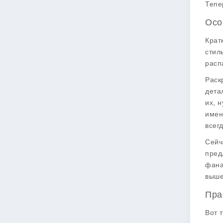
Тепе
Осо
Крат
стил
расп
Раск
дета
их, 
имен
всег
Сейч
пред
фана
выше
Пра
Вот 