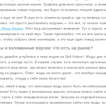
настоящая куколка-мания. Графика довольно красочная, а аним
ткрываешь новую игрушку, как будто получаешь порцию адренали
то еще не все! В игре есть элементы крафта, где ты можешь со
умал, что просто распаковать игрушки — это все, то сильно о
: Mega Ramps
. Этот мод заслуживает внимания. Тут и серьги,
омизировать на свой вкус. Также прискорбно, что не все куклы 
о, чтобы собрать свою коллекцию, а это еще один повод залипн
ы и взломанные версии: что есть на рынке?
рь давайте углубимся в тему модов на
Doll Unbox!
. Моды для э
ного, а иногда пусто. В нашем случае, есть несколько шуточн
зуется
мод меню
, где можно включать и выключать разные фиш
код на радость. Плюс, моды на
много денег
- это вообще находк
мываясь, откуда у тебя такие богатства!
ко, имей в виду, что некоторые моды могут быть нестабильным
ание! Есть также и взломанные версии, которые можно найти н
т таить в себе определенные риски. Загрузка из подозрительн
лемами. Лучше использовать проверенные сайты или моды, ко