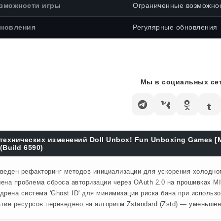
зможности игры
Ограниченные возможно
новления
Регулярные обновления
Мы в социальных сет
технических изменений Doll Unbox! Fun Unboxing Games [
(Build 6590)
веден рефакторинг методов инициализации для ускорения холодного
ена проблема сброса авторизации через OAuth 2.0 на прошивках MI
дрена система 'Ghost ID' для минимизации риска бана при использ
тие ресурсов переведено на алгоритм Zstandard (Zstd) — уменьше