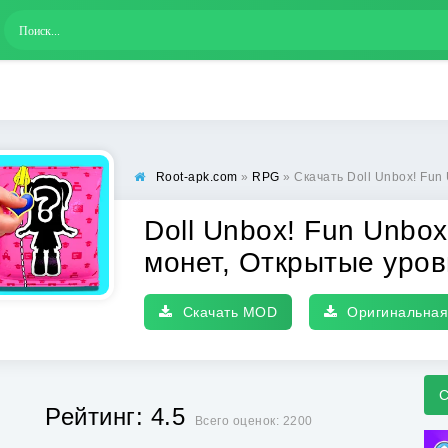
Root-apk.com
»
RPG
» Скачать Doll Unbox! Fun Unboxing Games [М
Doll Unbox! Fun Unbo
монет, Открытые уро
Скачать MOD
Оригинальная
С
Рейтинг: 4.5
Всего оценок: 2200