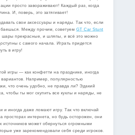
ации просто завораживают! Каждый раз, когда
на. И, поверь, это затягивает!
здавать свои аксессуары и наряды. Так что, если
шибаешься. Между прочим, советуем
GT Car Stunt
 и шары прекрасные, и шляпы, и всё это можно
доступны с самого начала. Играть придется
уть в игру!
той игры — как конфетти на празднике, иногда
ых вариантов. Например, популярностью
ки, что очень удобно, не правда ли? Эдакий
а, чтобы ты мог скупить все куклы и наряды, не
и и иногда даже ломают игру. Так что включай
а просторах интернета, но будь осторожен, они
ых источников может обернуться огромными
торые уже зарекомендовали себя среди игроков.