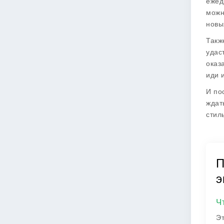
ежед
можн
новы
Такж
удас
оказ
иди 
И по
ждат
стил
П
э
Ч
Эт