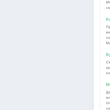
MO
см
К
Пр
во
по
Мн
Б
Ск
кр
по
М
Да
мо
Un
си