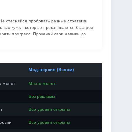
Не стесняйся пробовать разные стратегии
ьных кукол, которые прокачиваются быстрее.
рять прогресс. Прокачай свои навыки до
Мод-версия (Взлом)
о монет
Много монет
Без рекламы
нт
Все уровни открыты
ровни
Все уровни открыты