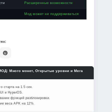
сти
Расширенные возможности
Мод может не поддерживаться
ях:
МОД: Много монет, Открытые уровни и Мега
 старта на 1.5 сек.
UI и HyperOS.
овании функций разблокировки.
ние веса APK на 12%.