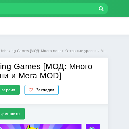
ОД: Много монет, Открытые уровни и Мега MOD] | Взлом Doll Unbox! Fun Unboxing Games на Андроид
xing Games [МОД: Много
вни и Мега MOD]
 версия
Закладки
криншоты