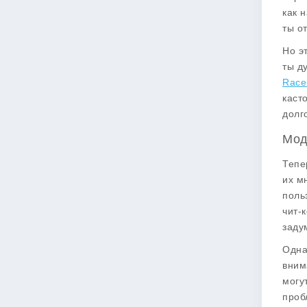
как 
ты о
Но э
ты д
Race
каст
долг
Мод
Тепе
их м
поль
чит-
заду
Одна
вним
могу
проб