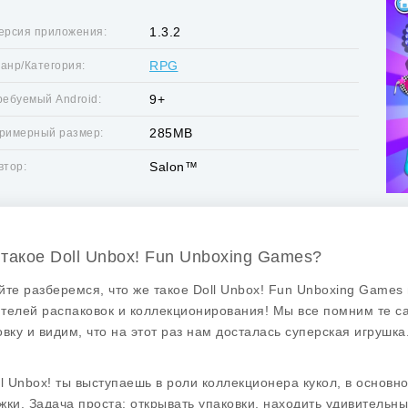
1.3.2
ерсия приложения:
RPG
анр/Категория:
9+
ребуемый Android:
285MB
римерный размер:
Salon™
втор:
 такое Doll Unbox! Fun Unboxing Games?
йте разберемся, что же такое
Doll Unbox! Fun Unboxing Games
телей распаковок и коллекционирования! Мы все помним те са
овку и видим, что на этот раз нам досталась суперская игрушка.
l Unbox!
ты выступаешь в роли коллекционера кукол, в основн
жки. Задача проста: открывать упаковки, находить удивительн