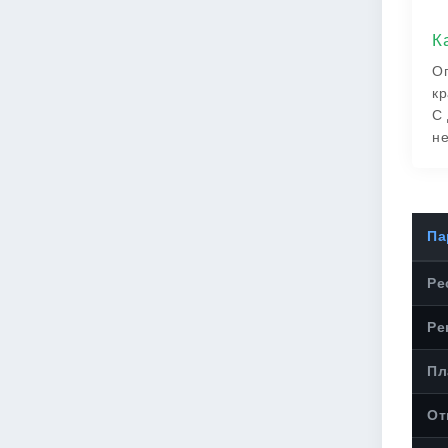
К
Оп
кр
С 
не
Па
Ре
Ре
Пл
От