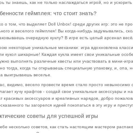
рь ты знаешь, как не только наслаждаться игрой, но и ускорить
бенности геймплея: что стоит знать?
ко о том, что выделяет
Doll Unbox!
среди других игр: это не пр
ьного и веселого геймплея! Вы когда-нибудь задумывались, ско
аковываешь очередную куклу? В игре есть целый арсенал весё
рою некоторые уникальные механики: игра вдохновлена класси
ли кукол шикарные! Каждая кукла имеет свои уникальные особе
нужно выполнять различные квесты или участвовать в мини-иг
но тогда, когда ты открываешь специальную упаковку, и, опа, но
да выигрываешь веселье.
ас, видимо, весело провести время стало просто невыносимо с
лагает кучу крафтов - создай свои уникальные аксессуары и най
т красивых аксессуаров и креативных нарядов, добро пожалов
сказанного ты загорелся идеей покопаться в эту игру и присту
ктические советы для успешной игры
тебе несколько советов, как стать настоящим мастером распак