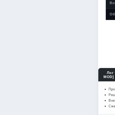
Во
Об
Лог 
MOD] 
Про
Реш
Вне
Сжа