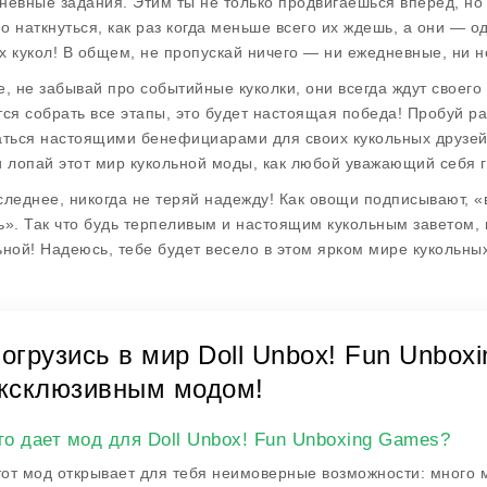
невные задания
. Этим ты не только продвигаешься вперед, н
о наткнуться, как раз когда меньше всего их ждешь, а они — 
х кукол! В общем, не пропускай ничего — ни ежедневные, ни 
е, не забывай про
событийные куколки
, они всегда ждут своего
тся собрать все этапы, это будет настоящая победа! Пробуй р
аться настоящими бенефициарами для своих кукольных друзей, 
и лопай этот мир кукольной моды, как любой уважающий себя 
следнее, никогда не теряй надежду! Как овощи подписывают, «
ь». Так что будь терпеливым и настоящим кукольным заветом, и
ьной! Надеюсь, тебе будет весело в этом ярком мире кукольны
огрузись в мир Doll Unbox! Fun Unbo
ксклюзивным модом!
то дает мод для Doll Unbox! Fun Unboxing Games?
от мод открывает для тебя неимоверные возможности: много м