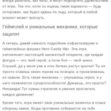
всегда работать, как часы, и могут подпортить удовольствие
от игры. Так что, если ты ищешь такие варианты — будь
осторожен, как будто идёшь по льду, который в любой
момент может треснуть.
Геймплей и уникальные механики, которые
зацепят
А теперь, давай немного подробнее пофантазируем о
геймплейных фишках
Hero Castle War
. Эта игра
напоминает настоящий шахматный поединок, где каждая
фигура — это твой герой, а поле боя — твой замок.
Слушай, да у меня уже в этих битвах растут крылья! Ты не
просто ставишь своих героев на позиции, а прокачиваешь
их навыки. Есть такая механика — улучшаешь героя, и у
него появляются суперспособности! Думаешь, это просто?
Неправда! Тут нужны стратегия и умение просчитать
каждое движение!
Кроме того, игра имеет свои уникальные моменты в плане
обороны замка. Когда противник собирается на тебя