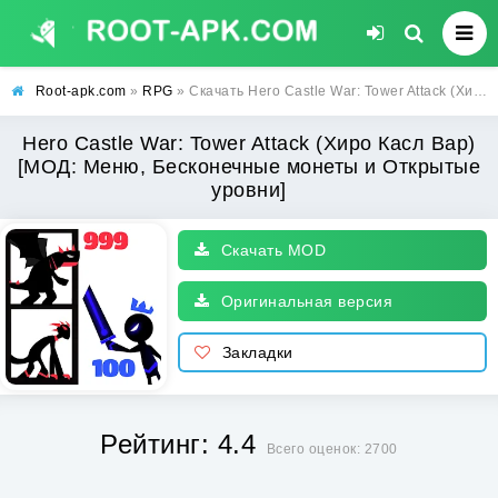
Root-apk.com
»
RPG
» Скачать Hero Castle War: Tower Attack (Хиро Касл Вар) [МОД: Меню, Бесконечные монеты и Открытые уровни] | Взлом Hero Castle War: Tower Attack на Андроид
Hero Castle War: Tower Attack (Хиро Касл Вар)
[МОД: Меню, Бесконечные монеты и Открытые
уровни]
Скачать MOD
Оригинальная версия
Закладки
Рейтинг: 4.4
Всего оценок: 2700