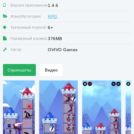
1.4.6
Версия приложения:
RPG
Жанр/Категория:
6+
Требуемый Android:
376MB
Примерный размер:
OVIVO Games
Автор:
Скриншоты
Видео