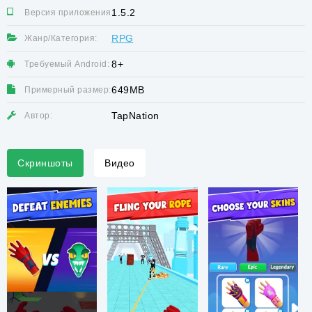
1.5.2
Версия приложения:
RPG
Жанр/Категория:
8+
Требуемый Android:
649MB
Примерный размер:
TapNation
Автор:
Скриншоты
Видео