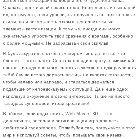
затеряться в бескрайних дебрях этого чудесного мира.
Сначала, прокачивай своего героя. Бери квесты и выполняй
их, потому что, апая уровни, ты получаешь не только новые
скилы, но и возможность открыть дополнительные
элементы кастомизации. К тому же, иногда они могут
значительно упростить твои сражения с врагами, особенно
с более мощными.
Не забрасывай свои скиллы!
И будь аккуратен с открытым миром: иногда не всё, что
блестит — это золото. Сначала наводи шороху и выискивай
врагов - иногда они могут лежать в засаде и подкарауливать
тебя! Лучше всегда держать пальцы на кнопках готовности,
чтобы налево или направо, и стараться держаться
подальше от непредсказуемых ситуаций. Да и еще одно:
используй окружение в своих интересах. Ты же не просто
так здесь супергерой, играй креативно!
В общем, если подытожить, Web Master 3D — это
динамичная, веселая и затягивающая игра для всех
любителей супергероев. Полюбуйся сам, погружайся в этот
мир и используй советы, чтобы повышать свои навыки.