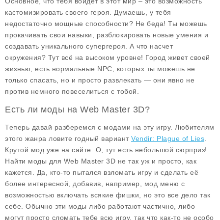
Основное, что тебя войдет в этот мир – это возможность
кастомизировать своего героя. Думаешь, у тебя
недостаточно мощные способности? Не беда! Ты можешь
прокачивать свои навыки, разблокировать новые умения и
создавать уникального супергероя. А что насчет
окружения? Тут всё на высоком уровне! Город живет своей
жизнью, есть нормальные NPC, которых ты можешь не
только спасать, но и просто развлекать — они явно не
против немного повеселиться с тобой.
Есть ли моды на Web Master 3D?
Теперь давай разберемся с модами на эту игру. Любителям
этого жанра ловите годный вариант
Vendir: Plague of Lies
.
Крутой мод уже на сайте. О, тут есть небольшой сюрприз!
Найти моды для Web Master 3D не так уж и просто, как
кажется. Да, кто-то пытался взломать игру и сделать её
более интересной, добавив, например,
мод меню
с
возможностью включать всякие фишки, но это все дело так
себе. Обычно эти моды либо работают частично, либо
могут просто сломать тебе всю игру, так что как-то не особо