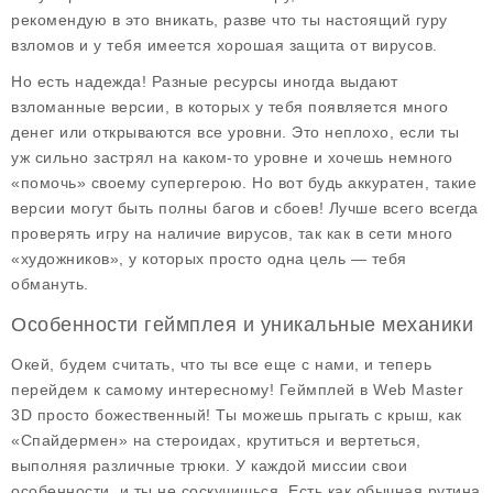
рекомендую в это вникать, разве что ты настоящий гуру
взломов и у тебя имеется хорошая защита от вирусов.
Но есть надежда! Разные ресурсы иногда выдают
взломанные версии
, в которых у тебя появляется много
денег или открываются все уровни. Это неплохо, если ты
уж сильно застрял на каком-то уровне и хочешь немного
«помочь» своему супергерою. Но вот будь аккуратен, такие
версии могут быть полны багов и сбоев! Лучше всего всегда
проверять игру на наличие вирусов, так как в сети много
«художников», у которых просто одна цель — тебя
обмануть.
Особенности геймплея и уникальные механики
Окей, будем считать, что ты все еще с нами, и теперь
перейдем к самому интересному! Геймплей в Web Master
3D просто божественный! Ты можешь прыгать с крыш, как
«Спайдермен» на стероидах, крутиться и вертеться,
выполняя различные трюки. У каждой миссии свои
особенности, и ты не соскучишься. Есть как обычная рутина