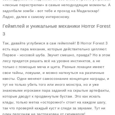
«лесные перестрелки» в самые неподходящие моменты. А
задолбали зомби - вот тебе и проход на Мадагаскар!
Ладно, далее к самому интересному.
Геймплей и уникальные механики Horror Forest
3
Так, давайте углубимся в сам геймплей! В Horror Forest 3
есть еще пара механик, которые действительно цепляют.
Первое -
носовой шуба
. Звучит смешно, правда? Но в этом
лесу придется решать всё на уровне инстинктов, а не
только с помощью меча и щита. Разные локации имеют
свои тайны, ловушки, и можно наткнуться на различные
квесты. Одни меняют самосознание концепции награды, и
тут не только убить того или иного монстра, но и уже
знакомыми игроками пара заданий на скрытые артефакты,
которые дводут к продвинутым бустам. Это как искать
клады, только метка «осторожно!» стоит на каждом шагу,
так что проверяй каждый куст и следи за звуками. Тут ни
один персонаж не застрахован от скримеров!