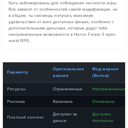
быть заблокированы для соблюдения честности игры.
Все зависит от особенностей самой модификации, но
в общем, ты сможешь получать максимум
удовольствия от всех доступных фишек, особенно с
дополнительными деньгами, которые дадут тебе
неограниченные возможности в Horror Forest 3 open-
world RPG.
Оригинальная
Мод-версия
Параметр
версия
(Взлом)
Ресурсы
Ограниченные
Неограниченные
Реклама
Включена
Отключена
Доступен за
Доступен
Платный контент
деньги
бесплатно