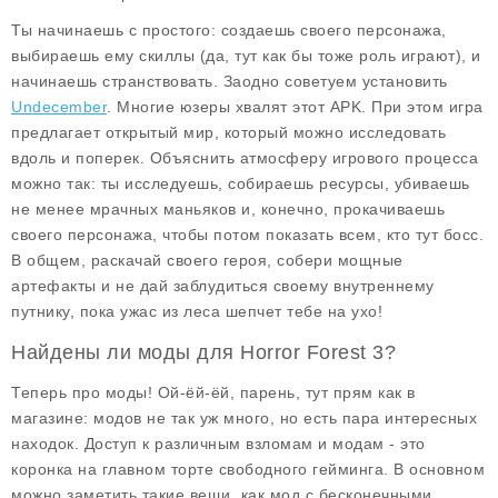
Ты начинаешь с простого: создаешь своего персонажа,
выбираешь ему скиллы (да, тут как бы тоже роль играют), и
начинаешь странствовать. Заодно советуем установить
Undecember
. Многие юзеры хвалят этот APK. При этом игра
предлагает открытый мир, который можно исследовать
вдоль и поперек. Объяснить атмосферу игрового процесса
можно так: ты исследуешь, собираешь ресурсы, убиваешь
не менее мрачных маньяков и, конечно, прокачиваешь
своего персонажа, чтобы потом показать всем, кто тут босс.
В общем, раскачай своего героя, собери мощные
артефакты и не дай заблудиться своему внутреннему
путнику, пока ужас из леса шепчет тебе на ухо!
Найдены ли моды для Horror Forest 3?
Теперь про моды! Ой-ёй-ёй, парень, тут прям как в
магазине: модов не так уж много, но есть пара интересных
находок. Доступ к различным взломам и модам - это
коронка на главном торте свободного гейминга. В основном
можно заметить такие вещи, как
мод с бесконечными