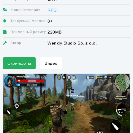
RPG
Жанр/Категория:
8+
Требуемый Android:
220MB
Примерный размер:
Wenkly Studio Sp. z o.o.
Автор:
Скриншоты
Видео