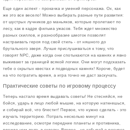
Еще один аспект - прокачка и умений персонажа. Ох, как
же это все весело! Можно выбирать разные пути развития:
от шустрых лучников до маньяков, которые пролетают по
лесу, как в кадре фильма ужасов. Тебя ждет множество
разных скиллов, и разнообразие шмоток позволят
настраивать героя под свой стиль - от няшного до
брутального зверя. Лучше прислушиваться к тому, что
говорят NPC, даже когда они спотыкаются на камнях и явно
выживают за границей всякой логики. Они могут подсказать
тебе о скрытых квестах и подводных камнях! Короче, будет
на что потратить время, а игра точно не даст заскучать.
Практические советы по игровому процессу
Теперь настало время выдавать советы! Не стесняйся, не
бойся, ударь в лицо любой мышке, на которую наткнешься,
и собирай всё, что блестит! Первое, что нужно сделать - это
изучать территорию
. Потрать несколько минут на
исследование, осмотри передние планеты и противника,
прежде чем лезть в схватку. Второе - не забывай о ресурса,