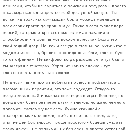
деньгами
, чтобы не париться с поисками ресурсов и просто
наслаждаться кошмаром со всей доступной мощью. Ты
встает на трон, как скучающий бог, и можешь уменьшить
всех своих врагов до уровня мух. Также в сети гуляет пара
версий, которые открывают все, включая локации и
способности - чтобы ты мог покорять лес, как будто это
твой задний двор. Но, как и всегда в этом мире, учти: игра с
модами может подбросить неожиданные баги, так что будь
готов к фейлам. Не кайфово, когда разошелся, а тут бац, и
ты застрял в текстурах! Хорошие как-то плохие - тут
главное знать, с кем ты связался.
Ну а если ты не против побегать по лесу и пофаниться с
взломанными версиями, это тоже подходит! Откуда-то
всегда можно найти взломанные версии игры. Конечно, не
всегда они будут без перегрузки и глюков, но шанс немного
поломать систему у нас есть. Лучше скачивай с
проверенных источников, чтобы не попасть к подделке,
или, не дай бог, вирусу. Проще простого - будешь ужасать
своих друзей, не поднимай их без слез, а просто устраивай