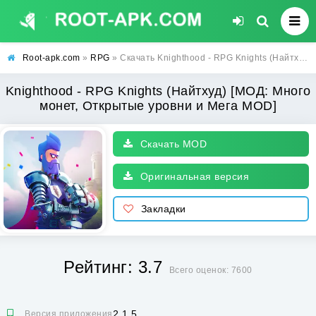
Root-apk.com
»
RPG
» Скачать Knighthood - RPG Knights (Найтхуд) [МОД: Много монет, Открытые уровни и Мега MOD] | Взлом Knighthood - RPG Knights на Андроид
Knighthood - RPG Knights (Найтхуд) [МОД: Много
монет, Открытые уровни и Мега MOD]
Скачать MOD
Оригинальная версия
Закладки
Рейтинг: 3.7
Всего оценок: 7600
2.1.5
Версия приложения: