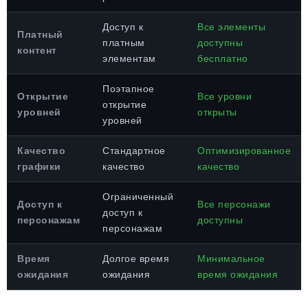
Доступ к
Все элементы
Платный
платным
доступны
контент
элементам
бесплатно
Поэтапное
Открытие
Все уровни
открытие
уровней
открыты
уровней
Качество
Стандартное
Оптимизированное
графики
качество
качество
Ограниченный
Доступ к
Все персонажи
доступ к
персонажам
доступны
персонажам
Время
Долгое время
Минимальное
ожидания
ожидания
время ожидания