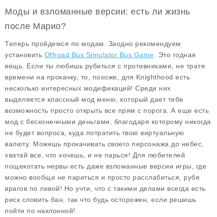
Моды и взломанные версии: есть ли жизнь
после Марио?
Теперь пройдемся по модам. Заодно рекомендуем
установить
Offroad Bus Simulator Bus Game
. Это годная
вещь. Если ты любишь рубиться с противниками, не тратя
времени на прокачку, то, похоже, для Knighthood есть
несколько интересных модификаций! Среди них
выделяется классный
мод меню
, который дает тебе
возможность просто открыть все прям с порога. А еще есть
мод с бесконечными деньгами
, благодаря которому никогда
не будет вопроса, куда потратить твою виртуальную
валюту. Можешь прокачивать своего персонажа до небес,
хватай все, что хочешь, и не парься! Для любителей
пощекотать нервы есть даже
взломанные версии
игры, где
можно вообще не париться и просто расслабиться, рубя
врагов по левой! Но учти, что с такими делами всегда есть
риск словить бан, так что будь осторожен, если решишь
пойти по наклонной!