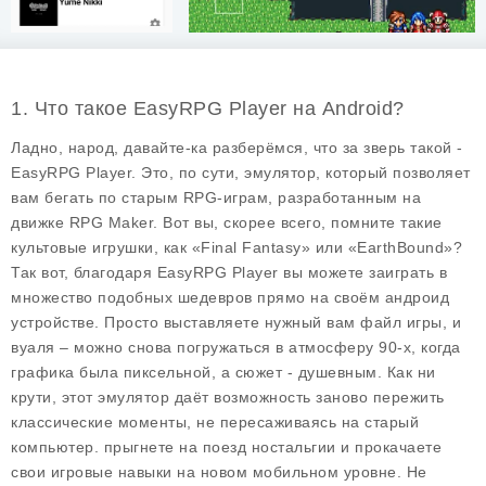
1. Что такое EasyRPG Player на Android?
Ладно, народ, давайте-ка разберёмся, что за зверь такой -
EasyRPG Player. Это, по сути, эмулятор, который позволяет
вам бегать по старым RPG-играм, разработанным на
движке RPG Maker. Вот вы, скорее всего, помните такие
культовые игрушки, как «Final Fantasy» или «EarthBound»?
Так вот, благодаря EasyRPG Player вы можете заиграть в
множество подобных шедевров прямо на своём андроид
устройстве. Просто выставляете нужный вам файл игры, и
вуаля – можно снова погружаться в атмосферу 90-х, когда
графика была пиксельной, а сюжет - душевным. Как ни
крути, этот эмулятор даёт возможность заново пережить
классические моменты, не пересаживаясь на старый
компьютер. прыгнете на поезд ностальгии и прокачаете
свои игровые навыки на новом мобильном уровне. Не