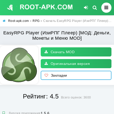
Root-apk.com
»
RPG
» Скачать EasyRPG Player (ИзиРПГ Плеер) [МОД: Деньги, Монеты и Меню MOD] | Взлом EasyRPG Player на Андроид
EasyRPG Player (ИзиРПГ Плеер) [МОД: Деньги,
Монеты и Меню MOD]
Скачать MOD
Оригинальная версия
Закладки
Рейтинг: 4.5
Всего оценок: 3600
1.5.6
Версия приложения: