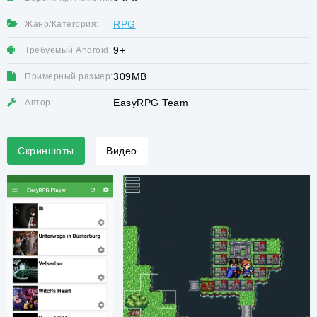
RPG
Жанр/Категория:
9+
Требуемый Android:
309MB
Примерный размер:
EasyRPG Team
Автор:
Скриншоты
Видео