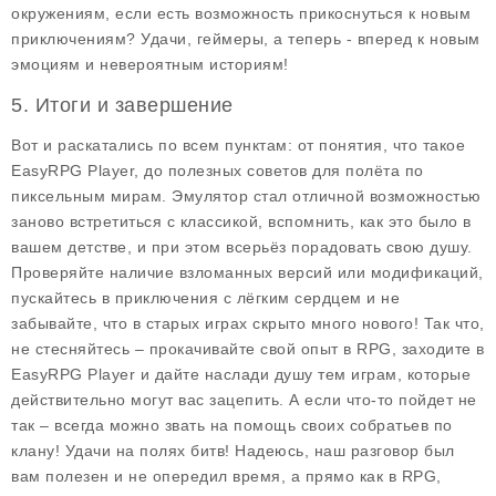
окружениям, если есть возможность прикоснуться к новым
приключениям? Удачи, геймеры, а теперь - вперед к новым
эмоциям и невероятным историям!
5. Итоги и завершение
Вот и раскатались по всем пунктам: от понятия, что такое
EasyRPG Player, до полезных советов для полёта по
пиксельным мирам. Эмулятор стал отличной возможностью
заново встретиться с классикой, вспомнить, как это было в
вашем детстве, и при этом всерьёз порадовать свою душу.
Проверяйте наличие взломанных версий или модификаций,
пускайтесь в приключения с лёгким сердцем и не
забывайте, что в старых играх скрыто много нового! Так что,
не стесняйтесь – прокачивайте свой опыт в RPG, заходите в
EasyRPG Player и дайте наслади душу тем играм, которые
действительно могут вас зацепить. А если что-то пойдет не
так – всегда можно звать на помощь своих собратьев по
клану! Удачи на полях битв! Надеюсь, наш разговор был
вам полезен и не опередил время, а прямо как в RPG,