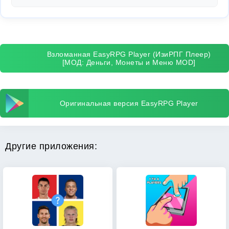
Взломанная EasyRPG Player (ИзиРПГ Плеер)
[МОД: Деньги, Монеты и Меню MOD]
Оригинальная версия EasyRPG Player
Другие приложения: