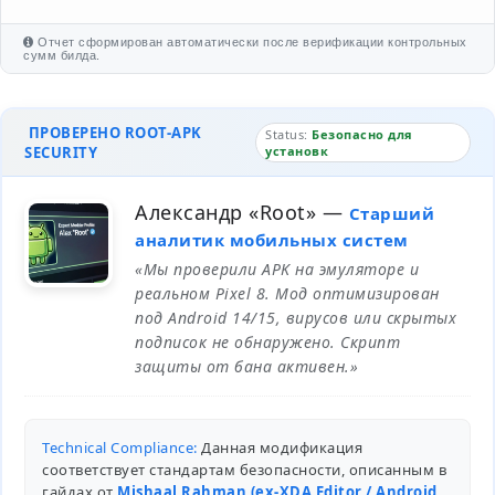
Отчет сформирован автоматически после верификации контрольных
сумм билда.
ПРОВЕРЕНО ROOT-APK
Status:
Безопасно для
SECURITY
установк
Александр «Root»
—
Старший
аналитик мобильных систем
«Мы проверили APK на эмуляторе и
реальном Pixel 8. Мод оптимизирован
под Android 14/15, вирусов или скрытых
подписок не обнаружено. Скрипт
защиты от бана активен.»
Technical Compliance:
Данная модификация
соответствует стандартам безопасности, описанным в
гайдах от
Mishaal Rahman (ex-XDA Editor / Android