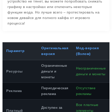
устройство не тянет, вы можете попробовать снижать
графику в настройках или отключить некоторые
функции мода. Но лучше всего – протестировать на
новом девайсе для полного кайфа от игрового
процесса!
Оригинальная
Мод-версия
Параметр
версия
(Взлом)
Ограниченные
Неограниченные
Ресурсы
деньги и
деньги и монеты
монеты
Периодическая
Отсутствие
Реклама
реклама
рекламы
Все платные
Доступен за
Платный
элементы