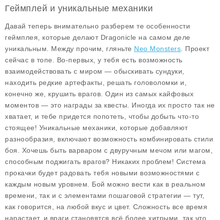
Геймплей и уникальные механики
Давай теперь внимательно разберем те
особенности
геймплея
, которые делают Dragonicle на самом деле
уникальным. Между прочим, гляньте
Neo Monsters
. Проект
сейчас в топе. Во-первых, у тебя есть возможность
взаимодействовать с миром — обыскивать сундуки,
находить редкие артефакты, решать головоломки и,
конечно же, крушить врагов. Один из самых кайфовых
моментов — это награды за квесты. Иногда их просто так не
хватает, и тебе придется попотеть, чтобы добыть что-то
стоящее!
Уникальные механики
, которые добавляют
разнообразия, включают возможность комбинировать стили
боя. Хочешь быть варваром с двуручным мечом или магом,
способным поджигать врагов? Никаких проблем! Система
прокачки будет радовать тебя новыми возможностями с
каждым новым уровнем. Бой можно вести как в реальном
времени, так и с элементами пошаговой стратегии — тут,
как говорится, на любой вкус и цвет. Сложность все время
нарастает, и враги становятся всё более хитрыми, так что