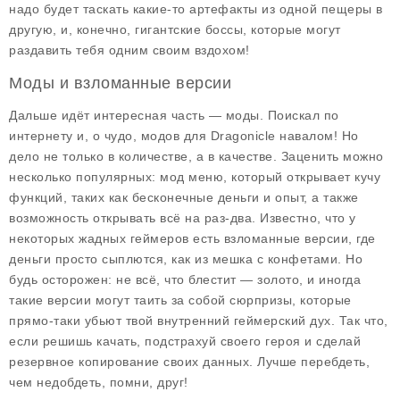
надо будет таскать какие-то артефакты из одной пещеры в
другую, и, конечно, гигантские боссы, которые могут
раздавить тебя одним своим вздохом!
Моды и взломанные версии
Дальше идёт интересная часть —
моды
. Поискал по
интернету и, о чудо, модов для Dragonicle навалом! Но
дело не только в количестве, а в качестве. Заценить можно
несколько популярных: мод меню, который открывает кучу
функций, таких как бесконечные деньги и опыт, а также
возможность открывать всё на раз-два. Известно, что у
некоторых жадных геймеров есть взломанные версии, где
деньги просто сыплются, как из мешка с конфетами. Но
будь осторожен: не всё, что блестит — золото, и иногда
такие версии могут таить за собой сюрпризы, которые
прямо-таки убьют твой внутренний геймерский дух. Так что,
если решишь качать, подстрахуй своего героя и сделай
резервное копирование своих данных. Лучше перебдеть,
чем недобдеть, помни, друг!