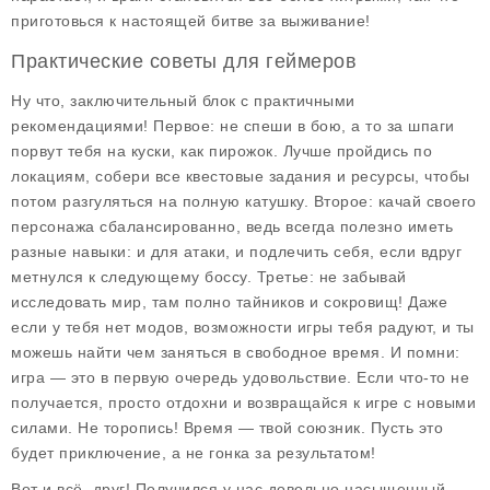
приготовься к настоящей битве за выживание!
Практические советы для геймеров
Ну что, заключительный блок с
практичными
рекомендациями
! Первое: не спеши в бою, а то за шпаги
порвут тебя на куски, как пирожок. Лучше пройдись по
локациям, собери все квестовые задания и ресурсы, чтобы
потом разгуляться на полную катушку. Второе: качай своего
персонажа сбалансированно, ведь всегда полезно иметь
разные навыки: и для атаки, и подлечить себя, если вдруг
метнулся к следующему боссу. Третье: не забывай
исследовать мир, там полно тайников и сокровищ! Даже
если у тебя нет модов, возможности игры тебя радуют, и ты
можешь найти чем заняться в свободное время. И помни:
игра — это в первую очередь удовольствие. Если что-то не
получается, просто отдохни и возвращайся к игре с новыми
силами. Не торопись! Время — твой союзник. Пусть это
будет приключение, а не гонка за результатом!
Вот и всё, друг! Получился у нас довольно насыщенный