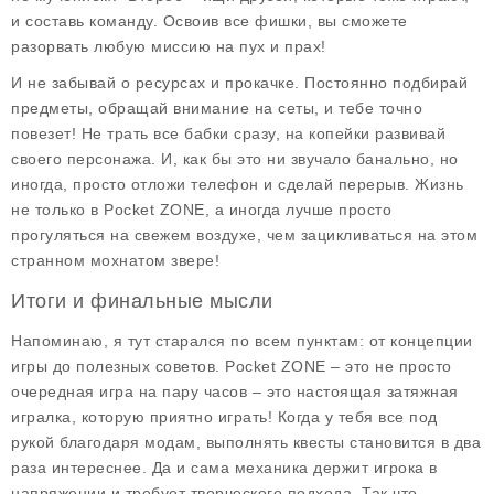
и составь команду. Освоив все фишки, вы сможете
разорвать любую миссию на пух и прах!
И не забывай о ресурсах и прокачке. Постоянно подбирай
предметы, обращай внимание на сеты, и тебе точно
повезет! Не трать все бабки сразу, на копейки развивай
своего персонажа. И, как бы это ни звучало банально, но
иногда, просто отложи телефон и сделай перерыв. Жизнь
не только в Pocket ZONE, а иногда лучше просто
прогуляться на свежем воздухе, чем зацикливаться на этом
странном мохнатом звере!
Итоги и финальные мысли
Напоминаю, я тут старался по всем пунктам: от концепции
игры до полезных советов.
Pocket ZONE
– это не просто
очередная игра на пару часов – это настоящая затяжная
игралка, которую приятно играть! Когда у тебя все под
рукой благодаря модам, выполнять квесты становится в два
раза интереснее. Да и сама механика держит игрока в
напряжении и требует творческого подхода. Так что