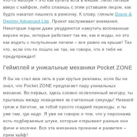
что-то наобум – это как купить кота в мешке. Либо летишь
вверх с кайфом, либо слазишь с этим уставшим лицом, как
будто накатил лишнего в рюмочку. К слову, гляньте
Doom &
Destiny Advanced Lite
. Проект заслуживает внимания.
Некоторые парни даже умудряются намутить взломанные
версии игры, которые работают так же, как и моды, но это
как водить с полупьяным легким – все равно на крыше! Так
что, если что-то пошло не так, не говори, что я тебя не
предупреждал!
Геймплей и уникальные механики Pocket ZONE
Я бы не стал вам лить в уши крутые рекламы, если бы не
знал, что Pocket ZONE предлагает пару уникальных
механик. Во-первых, здесь словно ослепленный кенгуру, ты
прыгаешь между локациями за считанные секунды! Никакой
грязи и беготни, за тобой просто гладкий переходы, и ты
уже там, где надо. Я уже не говорю о том, что у персонажа
есть подбираемые штуки, которые открывают разные они
фичи и косячки. Вся эта механика прокачки и развития –
прям кайф!