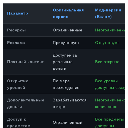
Оригинальная
Мод-версия
Параметр
версия
(Взлом)
Ресурсы
Ограниченные
Неограниченны
Реклама
Присутствует
Отсутствует
Доступен за
Платный контент
реальные
Все открыто
деньги
Открытие
По мере
Все уровни
уровней
прохождения
доступны сразу
Дополнительные
Зарабатываются
Неограниченно
деньги
в игре
количество
Доступ к
Все предметы
Ограниченный
предметам
доступны