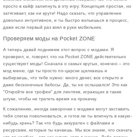
просто в кайф залипнуть в эту игру. Концепция простая, но
затягивает, как ни крути! Надо сказать, что управление
довольно интуитивное, и ты быстро вольешься в процесс,
даже если первый раз взял в руки мобильник.
Проверяем моды на Pocket ZONE
А теперь давай поднимем этот вопрос с модами. Я
проверил, и, говорят, что на
Pocket ZONE
действительно
существуют моды! Сначала о самых крутых, конечно – это
мод меню, где ты просто по-царски щелкаешь и
выбираешь, что тебе нужно: много денег, все открыто и
даже бесконечные бабосы. Да, ты не ослышался! Это как
"Откройте все трофеи" для лентяев, играющих в такие
штуки, чтобы не тратить время на прокачку.
К сожалению, иногда заморочки с модами могут заставить
тебя слегка поволноваться, и готов ли ты влипнуть в какую-
нибудь хрень? Так что будь аккуратен с файлами и
ресурсами, которые ты качаешь. Мы все знаем, что скачать