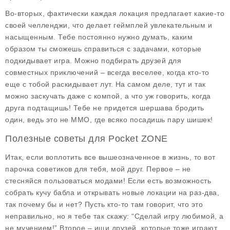
Во-вторых, фактически каждая локация предлагает какие-то
своей челленджи, что делает геймплей увлекательным и
насыщенным. Тебе постоянно нужно думать, каким
образом ты сможешь справиться с задачами, которые
подкидывает игра. Можно подбирать друзей для
совместных приключений – всегда веселее, когда кто-то
еще с тобой раскидывает лут. На самом деле, тут и так
можно заскучать даже с компой, а что уж говорить, когда
друга подтащишь! Тебе не придется шершава бродить
один, ведь это не MMO, где всяко посадишь пару шишек!
Полезные советы для Pocket ZONE
Итак, если воплотить все вышеозначенное в жизнь, то вот
парочка советиков для тебя, мой друг. Первое – не
стесняйся пользоваться модами! Если есть возможность
собрать кучу бабла и открывать новые локации на раз-два,
так почему бы и нет? Пусть кто-то там говорит, что это
неправильно, но я тебе так скажу: “Сделай игру любимой, а
не мучением!” Второе – ищи друзей, которые тоже играют,