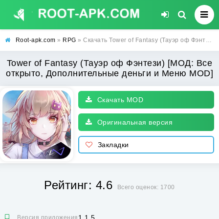
Root-apk.com
»
RPG
» Скачать Tower of Fantasy (Тауэр оф Фэнтези) [МОД: Все открыто, Дополнительные деньги и Меню MOD] | Взлом Tower of Fantasy на Андроид
Tower of Fantasy (Тауэр оф Фэнтези) [МОД: Все
открыто, Дополнительные деньги и Меню MOD]
Скачать MOD
Оригинальная версия
Закладки
Рейтинг: 4.6
Всего оценок: 1700
1.1.5
Версия приложения: