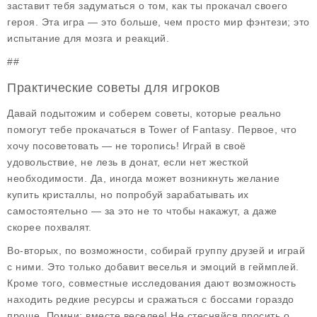
заставит тебя задуматься о том, как ты прокачал своего
героя. Эта игра — это больше, чем просто мир фэнтези; это
испытание для мозга и реакций.
##
Практические советы для игроков
Давай подытожим и соберем советы, которые реально
помогут тебе прокачаться в
Tower of Fantasy
. Первое, что
хочу посоветовать — не торопись! Играй в своё
удовольствие, не лезь в донат, если нет жесткой
необходимости. Да, иногда может возникнуть желание
купить кристаллы, но попробуй зарабатывать их
самостоятельно — за это не то чтобы накажут, а даже
скорее похвалят.
Во-вторых, по возможности, собирай группу друзей и играй
с ними. Это только добавит веселья и эмоций в геймплей.
Кроме того, совместные исследования дают возможность
находить редкие ресурсы и сражаться с боссами гораздо
проще. Помни: вместе веселее! Не стесняйся просить о