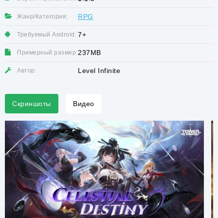
RPG
Жанр/Категория:
7+
Требуемый Android:
237MB
Примерный размер:
Level Infinite
Автор:
Скриншоты
Видео