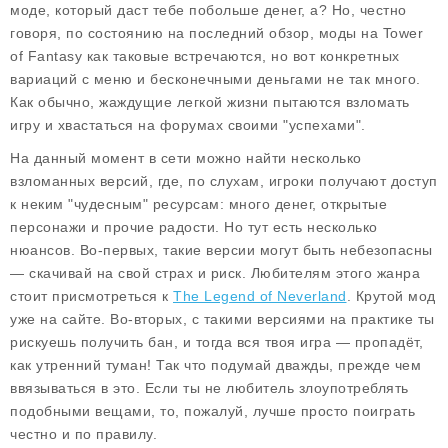
моде, который даст тебе побольше денег, а? Но, честно
говоря, по состоянию на последний обзор, моды на
Tower
of Fantasy
как таковые встречаются, но вот конкретных
вариаций с меню и бесконечными деньгами не так много.
Как обычно, жаждущие легкой жизни пытаются взломать
игру и хвастаться на форумах своими "успехами".
На данный момент в сети можно найти несколько
взломанных версий, где, по слухам, игроки получают доступ
к неким "чудесным" ресурсам: много денег, открытые
персонажи и прочие радости. Но тут есть несколько
нюансов. Во-первых, такие версии могут быть небезопасны
— скачивай на свой страх и риск. Любителям этого жанра
стоит присмотреться к
The Legend of Neverland
. Крутой мод
уже на сайте. Во-вторых, с такими версиями на практике ты
рискуешь получить бан, и тогда вся твоя игра — пропадёт,
как утренний туман! Так что подумай дважды, прежде чем
ввязываться в это. Если ты не любитель злоупотреблять
подобными вещами, то, пожалуй, лучше просто поиграть
честно и по правилу.