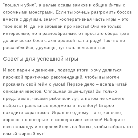
"пошел и убил", а целые осады замков и общие битвы с
огромными монстрами. Если ты хочешь разгромить боссов
вместе с другими, значит кооперативная часть игры – это
твое всё! И, да, не забывай про квесты! Они не только
интересные, но и разнообразные: от простого сбора трав
до эпических боев с экипировкой на награду! Так что не
расслабляйся, дружище, тут есть чем заняться!
Советы для успешной игры
И вот, парни и девчонки, подводя итоги, хочу делиться
парочкой практичных рекомендаций, чтобы вы могли
прокачать свой гейм с умом! Первое дело – всегда читай
описания квестов. Сплошная экшн-штука! Вы только
представьте, часами рыбачили лут, а потом не сможете
выбрать правильные предметы в Inventory! Второе –
находите соратников. Играя по одному – это, конечно,
хорошо, но поверьте, в кооперативе веселее! Наберите
свою команду и отправляйтесь на битвы, чтобы забрать тот
самый жирный лут!