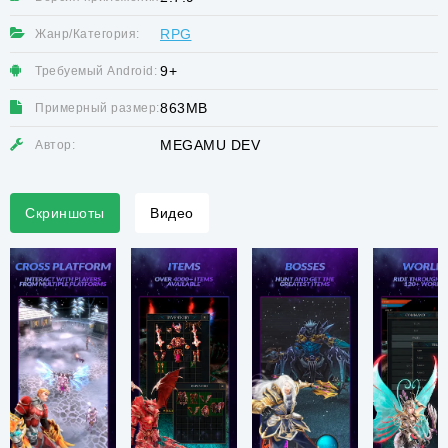
RPG
Жанр/Категория:
9+
Требуемый Android:
863MB
Примерный размер:
MEGAMU DEV
Автор:
Скриншоты
Видео