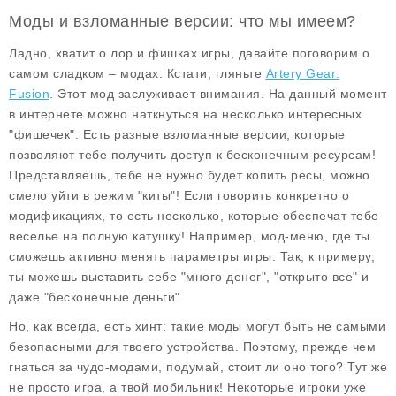
Моды и взломанные версии: что мы имеем?
Ладно, хватит о лор и фишках игры, давайте поговорим о
самом сладком –
модах
. Кстати, гляньте
Artery Gear:
Fusion
. Этот мод заслуживает внимания. На данный момент
в интернете можно наткнуться на несколько интересных
"фишечек". Есть разные взломанные версии, которые
позволяют тебе получить доступ к бесконечным ресурсам!
Представляешь, тебе не нужно будет копить ресы, можно
смело уйти в режим "киты"! Если говорить конкретно о
модификациях, то есть несколько, которые обеспечат тебе
веселье на полную катушку! Например, мод-меню, где ты
сможешь активно менять параметры игры. Так, к примеру,
ты можешь выставить себе "много денег", "открыто все" и
даже "бесконечные деньги".
Но, как всегда, есть хинт: такие моды могут быть не самыми
безопасными для твоего устройства. Поэтому, прежде чем
гнаться за чудо-модами, подумай, стоит ли оно того? Тут же
не просто игра, а твой мобильник! Некоторые игроки уже