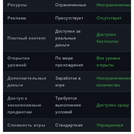
Ресурсы
Ограниченные
Неограниченные
Реклама
Присутствует
Отсутствует
Доступен за
Доступен
Платный контент
реальные
бесплатно
деньги
Открытие
По мере
Все уровни
уровней
прохождения
открыты
Дополнительные
Заработок в
Неограниченное
деньги
игре
количество
Доступ к
Требуется
эксклюзивным
выполнение
Доступен сразу
предметам
условий
Сложность игры
Стандартная
Упрощенная