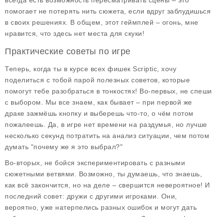
всегда есть возможность пересматривать сцены – это
помогает не потерять нить сюжета, если вдруг заблудишься
в своих решениях. В общем, этот геймплей – огонь, мне
нравится, что здесь нет места для скуки!
Практические советы по игре
Теперь, когда ты в курсе всех фишек Scriptic, хочу
поделиться с тобой парой
полезных советов
, которые
помогут тебе разобраться в тонкостях! Во-первых, не спеши
с выбором. Мы все знаем, как бывает – при первой же
драке зажмёшь кнопку и выберешь что-то, о чём потом
пожалеешь. Да, в игре нет времени на раздумья, но лучше
несколько секунд потратить на анализ ситуации, чем потом
думать "почему же я это выбрал?"
Во-вторых, не бойся экспериментировать с разными
сюжетными ветвями. Возможно, ты думаешь, что знаешь,
как всё закончится, но на деле – свершится невероятное! И
последний совет: дружи с другими игроками. Они,
вероятно, уже натерпелись разных ошибок и могут дать