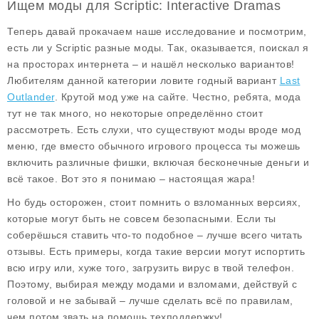
Ищем моды для Scriptic: Interactive Dramas
Теперь давай прокачаем наше исследование и посмотрим,
есть ли у Scriptic разные
моды
. Так, оказывается, поискал я
на просторах интернета – и нашёл несколько вариантов!
Любителям данной категории ловите годный вариант
Last
Outlander
. Крутой мод уже на сайте. Честно, ребята, мода
тут не так много, но некоторые определённо стоит
рассмотреть. Есть слухи, что существуют моды вроде
мод
меню
, где вместо обычного игрового процесса ты можешь
включить различные фишки, включая бесконечные деньги и
всё такое. Вот это я понимаю – настоящая жара!
Но будь осторожен, стоит помнить о взломанных версиях,
которые могут быть не совсем безопасными. Если ты
соберёшься ставить что-то подобное – лучше всего читать
отзывы. Есть примеры, когда такие версии могут испортить
всю игру или, хуже того, загрузить вирус в твой телефон.
Поэтому, выбирая между модами и взломами, действуй с
головой и не забывай – лучше сделать всё по правилам,
чем потом звать на помощь техподдержку!