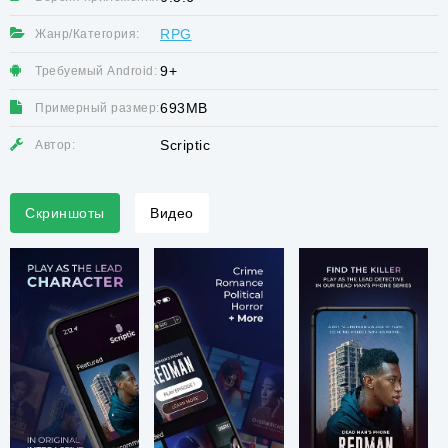
RPG
Жанр/Категория:
9+
Требуемый Android:
693MB
Примерный размер:
Scriptic
Автор:
Скриншоты
Видео