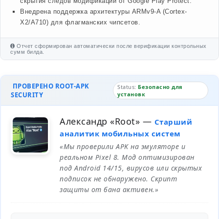
скрытия следов модификации от Google Play Protect.
Внедрена поддержка архитектуры ARMv9-A (Cortex-
X2/A710) для флагманских чипсетов.
Отчет сформирован автоматически после верификации контрольных
сумм билда.
ПРОВЕРЕНО ROOT-APK
Status:
Безопасно для
SECURITY
установк
Александр «Root»
—
Старший
аналитик мобильных систем
«Мы проверили APK на эмуляторе и
реальном Pixel 8. Мод оптимизирован
под Android 14/15, вирусов или скрытых
подписок не обнаружено. Скрипт
защиты от бана активен.»