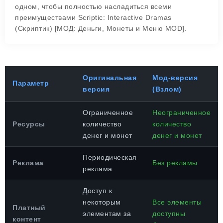
одном, чтобы полностью насладиться всеми
преимуществами Scriptic: Interactive Dramas
(Скриптик) [МОД: Деньги, Монеты и Меню MOD].
Оригинальная
Мод-версия
Параметр
версия
(Взлом)
Ограниченное
Неограниченное
Ресурсы
количество
количество
денег и монет
денег и монет
Периодическая
Реклама
Без рекламы
реклама
Доступ к
некоторым
Все элементы
Платный
элементам за
доступны
контент