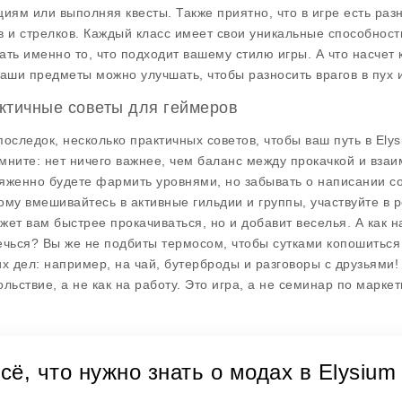
циям или выполняя квесты. Также приятно, что в игре есть раз
в и стрелков. Каждый класс имеет свои уникальные способност
ать именно то, что подходит вашему стилю игры. А что насчет
ваши предметы можно улучшать, чтобы разносить врагов в пух и
ктичные советы для геймеров
последок, несколько практичных советов, чтобы ваш путь в
Elys
мните: нет ничего важнее, чем баланс между прокачкой и взаи
яженно будете фармить уровнями, но забывать о написании со
ому вмешивайтесь в активные гильдии и группы, участвуйте в р
жет вам быстрее прокачиваться, но и добавит веселья. А как н
ечься? Вы же не подбиты термосом, чтобы сутками копошиться 
их дел: например, на чай, бутерброды и разговоры с друзьями!
ольствие, а не как на работу. Это игра, а не семинар по маркет
сё, что нужно знать о модах в Elysiu