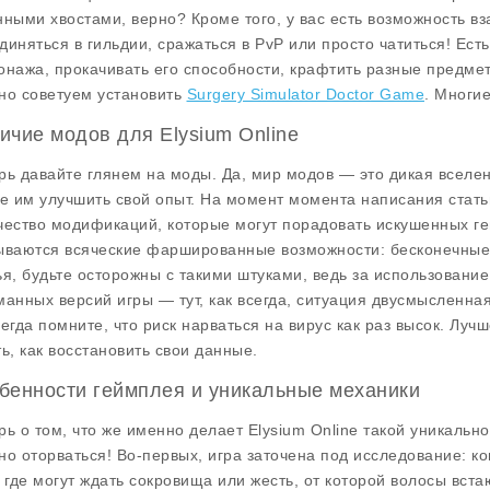
нными хвостами, верно? Кроме того, у вас есть возможность в
диняться в гильдии, сражаться в PvP или просто чатиться! Есть
онажа, прокачивать его способности, крафтить разные предмет
но советуем установить
Surgery Simulator Doctor Game
. Многи
ичие модов для Elysium Online
рь давайте глянем на моды. Да, мир модов — это дикая вселен
же им улучшить свой опыт. На момент момента написания стат
чество модификаций, которые могут порадовать искушенных ге
ываются всяческие фаршированные возможности: бесконечные 
ья, будьте осторожны с такими штуками, ведь за использование
манных версий игры — тут, как всегда, ситуация двусмысленна
сегда помните, что риск нарваться на вирус как раз высок. Луч
ть, как восстановить свои данные.
бенности геймплея и уникальные механики
рь о том, что же именно делает
Elysium Online
такой уникально
но оторваться! Во-первых, игра заточена под исследование: к
, где могут ждать сокровища или жесть, от которой волосы вст