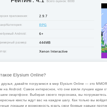
Рейтинг: 4.1
Всего оценок: 6000
2.9.7
ерсия приложения:
RPG
анр/Категория:
6+
ребуемый Android:
444MB
римерный размер:
Xenon Interactive
втор:
 такое Elysium Online?
, друзья, давайте погрузимся в мир
Elysium Online
— это MMORP
м на Android. Самое интересное, что они взяли лучшие идеи о
ашем смартфоне. Выбирая своего персонажа, вы погружаетесь
тересные квесты ждут вас на каждом шагу. Как только вы войдет
очные локации и возможность юзать свои боевые навыки проти