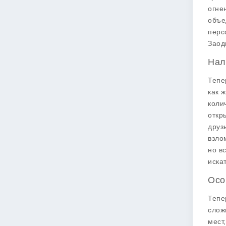
огне
объе
перс
Заод
Нал
Тепе
как 
коли
откр
друз
взло
но в
иска
Осо
Тепе
слож
мест