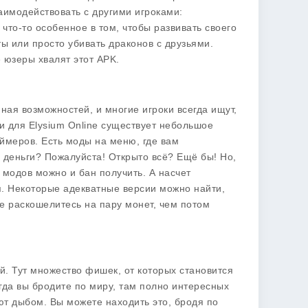
заимодействовать с другими игроками:
 что-то особенное в том, чтобы развивать своего
ы или просто убивать драконов с друзьями.
е юзеры хвалят этот APK.
ная возможностей, и многие игроки всегда ищут,
ьи для
Elysium Online
существует небольшое
ймеров. Есть моды на меню, где вам
деньги? Пожалуйста! Открыто всё? Ещё бы! Но,
 модов можно и бан получить. А насчет
я. Некоторые адекватные версии можно найти,
ше раскошелитесь на пару монет, чем потом
й. Тут множество фишек, от которых становится
огда вы бродите по миру, там полно интересных
ают дыбом. Вы можете находить это, бродя по