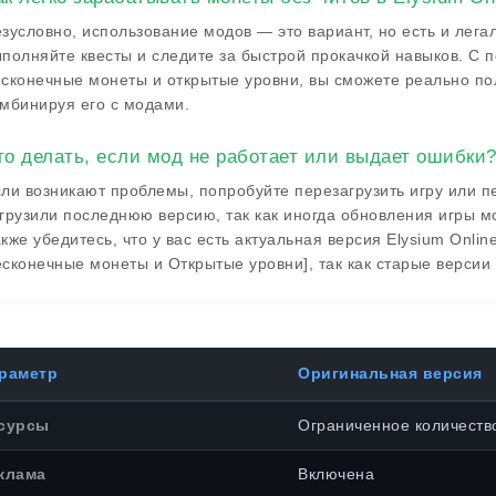
зусловно, использование модов — это вариант, но есть и лега
полняйте квесты и следите за быстрой прокачкой навыков. С
сконечные монеты и открытые уровни, вы сможете реально по
мбинируя его с модами.
то делать, если мод не работает или выдает ошибки
ли возникают проблемы, попробуйте перезагрузить игру или пе
грузили последнюю версию, так как иногда обновления игры 
кже убедитесь, что у вас есть актуальная версия Elysium On
сконечные монеты и Открытые уровни], так как старые версии
раметр
Оригинальная версия
сурсы
Ограниченное количеств
клама
Включена