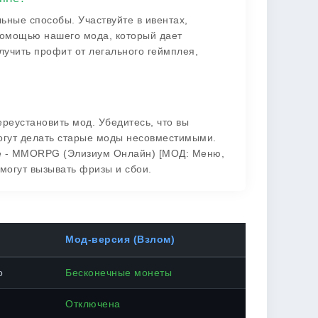
льные способы. Участвуйте в ивентах,
 помощью нашего мода, который дает
лучить профит от легального геймплея,
?
реустановить мод. Убедитесь, что вы
могут делать старые моды несовместимыми.
line - MMORPG (Элизиум Онлайн) [МОД: Меню,
 могут вызывать фризы и сбои.
Мод-версия (Взлом)
о
Бесконечные монеты
Отключена