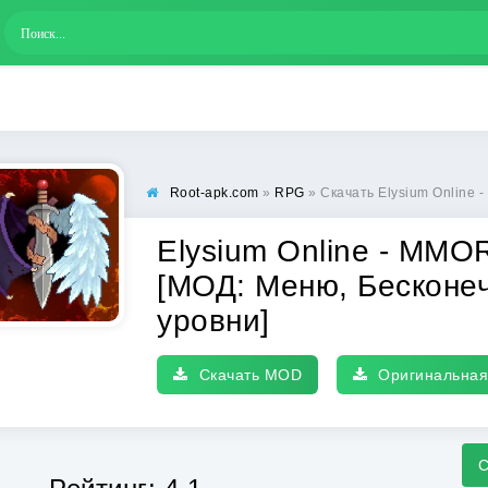
Root-apk.com
»
RPG
» Скачать Elysium Online - MMORPG (Элизиум Он
Elysium Online - MM
[МОД: Меню, Бесконе
уровни]
Скачать MOD
Оригинальная
С