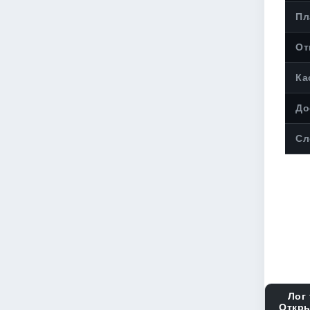
Пл
От
Ка
До
Сл
Лог 
Откры