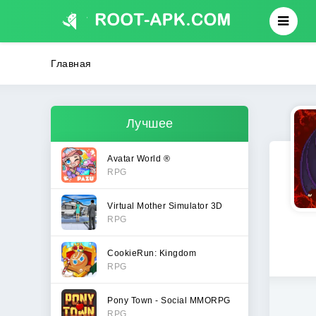
Главная
Лучшее
Avatar World ®
RPG
Virtual Mother Simulator 3D
RPG
CookieRun: Kingdom
RPG
Pony Town - Social MMORPG
RPG