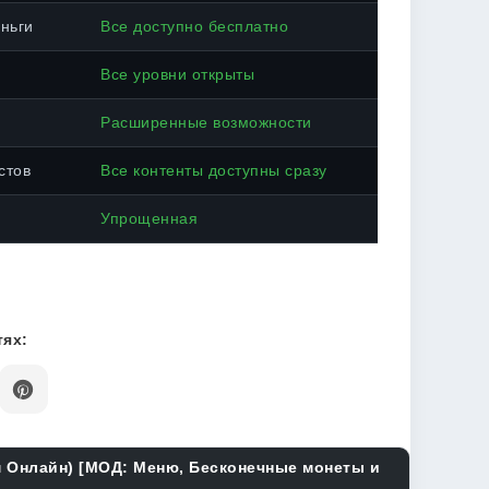
ньги
Все доступно бесплатно
Все уровни открыты
Расширенные возможности
стов
Все контенты доступны сразу
Упрощенная
ях:
м Онлайн) [МОД: Меню, Бесконечные монеты и