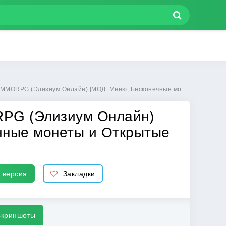
лайн) [МОД: Меню, Бесконечные монеты и Открытые уровни] | Взлом Elysium Online - MMORPG на Андроид
ORPG (Элизиум Онлайн)
чные монеты и Открытые
 версия
Закладки
криншоты