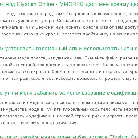
ак мод Elysium Online - MMORPG даст мне преимущес
от мод открывает перед вами безграничные возможности, поз
окачать уровни до упора. Согласитесь, кто не хочет за один 
нагибать в PvP? Бесконечные монеты обеспечивают вам досту
 время как открытые уровни позволят пройти игру на максима
ак установить взломанный апк и использовать читы 
тановка мода проста, как дважды два. Скачайте файл, разреши
стройках устройства и просто установите его. После установк
 сможете активировать бесконечные монеты и открыть все уров
иночных режимах, чтобы избежать возможных проблем с муль
огут ли меня забанить за использование модификац
пользование модов всегда связано с некоторыми рисками. Ес
еимущества мода в PvP или глобальных событиях, есть вероят
пользовать модификации на свой страх и риск и держать проф
ивлекать слишком много внимания.
ак легко зарабатывать монеты без читов в Elysium On