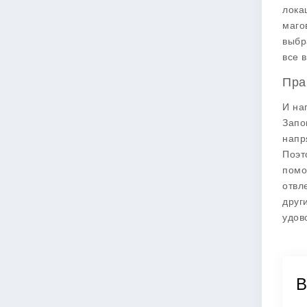
лока
маго
выбр
все 
Пра
И на
Запо
напр
Поэт
помо
отвл
друг
удов
В