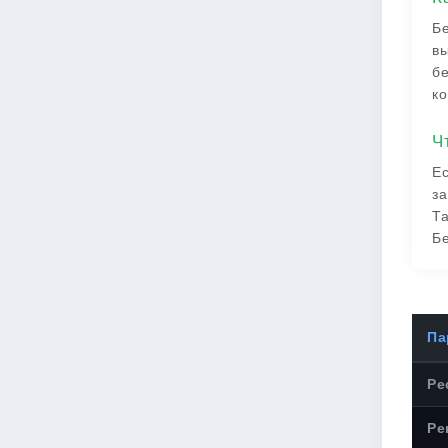
Бе
вы
бе
ко
Ч
Ес
за
Та
Бе
Па
Ре
Ре