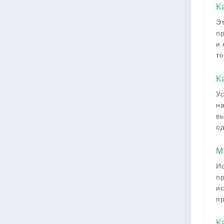
К
Эт
пр
и 
то
К
Ус
на
вы
од
М
Ис
пр
ис
пр
К