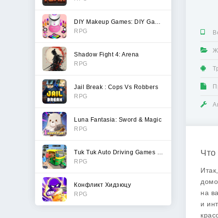
DIY Makeup Games: DIY Games
RPG
В
Ж
Shadow Fight 4: Arena
RPG
Т
П
Jail Break : Cops Vs Robbers
RPG
А
Luna Fantasia: Sword & Magic
RPG
Что
Tuk Tuk Auto Driving Games 3D
RPG
Итак
домо
Конфликт Хидзюцу
на в
RPG
и ин
крас