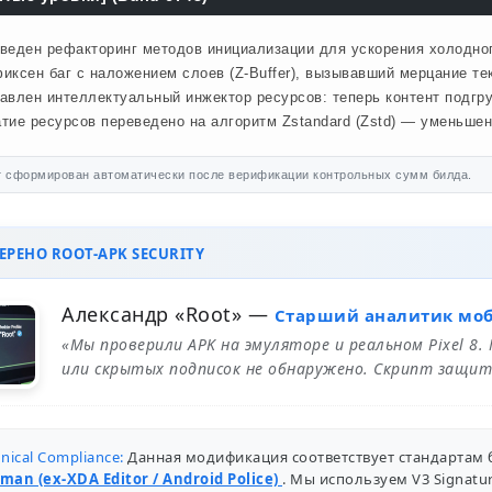
веден рефакторинг методов инициализации для ускорения холодного
иксен баг с наложением слоев (Z-Buffer), вызывавший мерцание те
авлен интеллектуальный инжектор ресурсов: теперь контент подгр
тие ресурсов переведено на алгоритм Zstandard (Zstd) — уменьше
 сформирован автоматически после верификации контрольных сумм билда.
РЕНО ROOT-APK SECURITY
Александр «Root»
—
Старший аналитик мо
«Мы проверили APK на эмуляторе и реальном Pixel 8.
или скрытых подписок не обнаружено. Скрипт защит
nical Compliance:
Данная модификация соответствует стандартам 
man (ex-XDA Editor / Android Police)
. Мы используем V3 Signat