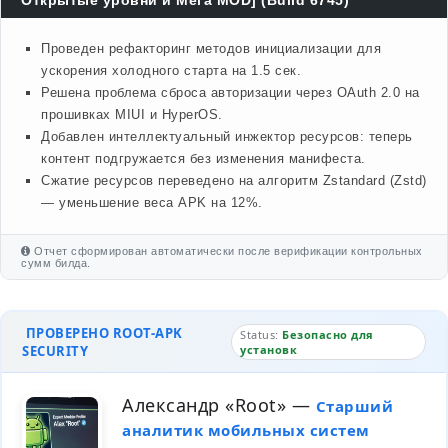
Открытые уровни и Мега MOD] (Build 6745)
Проведен рефакторинг методов инициализации для
ускорения холодного старта на 1.5 сек.
Решена проблема сброса авторизации через OAuth 2.0 на
прошивках MIUI и HyperOS.
Добавлен интеллектуальный инжектор ресурсов: теперь
контент подгружается без изменения манифеста.
Сжатие ресурсов переведено на алгоритм Zstandard (Zstd)
— уменьшение веса APK на 12%.
Отчет сформирован автоматически после верификации контрольных
сумм билда.
ПРОВЕРЕНО ROOT-APK
Status:
Безопасно для
SECURITY
установк
Александр «Root»
—
Старший
аналитик мобильных систем