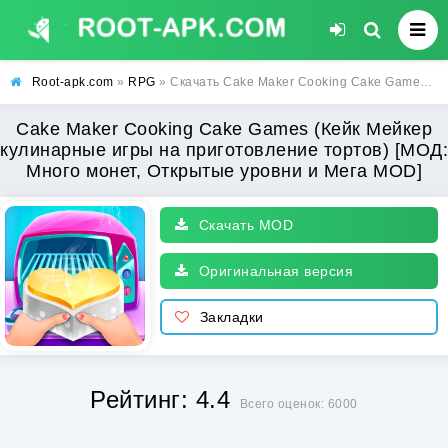
Root-apk.com
»
RPG
» Скачать Cake Maker Cooking Cake Games (Кейк Мейкер кулинарные игры на приготовление тортов) [МОД: Много монет, Открытые уровни и Мега MOD] | Взлом Cake Maker Cooking Cake Games на Андроид
Cake Maker Cooking Cake Games (Кейк Мейкер
кулинарные игры на приготовление тортов) [МОД:
Много монет, Открытые уровни и Мега MOD]
Скачать MOD
Оригинальная версия
Закладки
Рейтинг: 4.4
Всего оценок: 6000