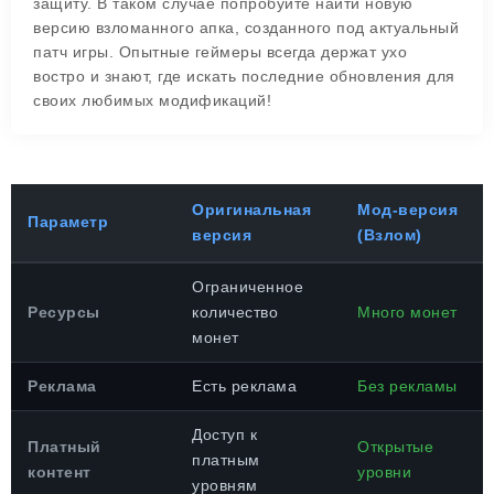
защиту. В таком случае попробуйте найти новую
версию взломанного апка, созданного под актуальный
патч игры. Опытные геймеры всегда держат ухо
востро и знают, где искать последние обновления для
своих любимых модификаций!
Оригинальная
Мод-версия
Параметр
версия
(Взлом)
Ограниченное
Ресурсы
количество
Много монет
монет
Реклама
Есть реклама
Без рекламы
Доступ к
Платный
Открытые
платным
контент
уровни
уровням