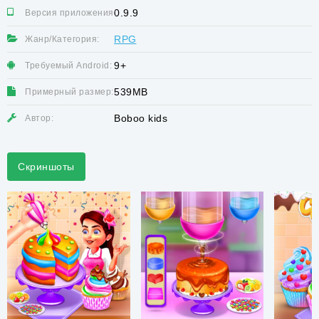
0.9.9
Версия приложения:
RPG
Жанр/Категория:
9+
Требуемый Android:
539MB
Примерный размер:
Boboo kids
Автор:
Скриншоты