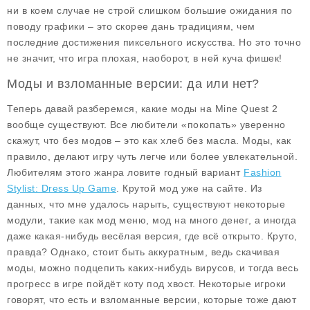
ни в коем случае не строй слишком большие ожидания по
поводу графики – это скорее дань традициям, чем
последние достижения пиксельного искусства. Но это точно
не значит, что игра плохая, наоборот, в ней куча фишек!
Моды и взломанные версии: да или нет?
Теперь давай разберемся, какие
моды
на
Mine Quest 2
вообще существуют. Все любители «покопать» уверенно
скажут, что без модов – это как хлеб без масла. Моды, как
правило, делают игру чуть легче или более увлекательной.
Любителям этого жанра ловите годный вариант
Fashion
Stylist: Dress Up Game
. Крутой мод уже на сайте. Из
данных, что мне удалось нарыть, существуют некоторые
модули, такие как
мод меню
,
мод на много денег
, а иногда
даже какая-нибудь весёлая версия, где всё открыто. Круто,
правда? Однако, стоит быть аккуратным, ведь скачивая
моды, можно подцепить каких-нибудь вирусов, и тогда весь
прогресс в игре пойдёт коту под хвост. Некоторые игроки
говорят, что есть и взломанные версии, которые тоже дают