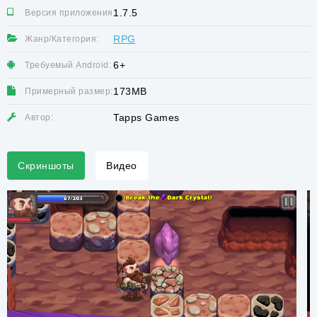
1.7.5
Версия приложения:
RPG
Жанр/Категория:
6+
Требуемый Android:
173MB
Примерный размер:
Tapps Games
Автор:
Скриншоты
Видео