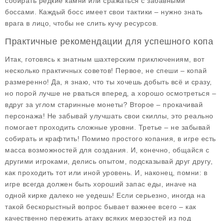
собирать редкие камни или сражаться с забавными
боссами. Каждый босс имеет свои тактики – нужно знать
врага в лицо, чтобы не слить кучу ресурсов.
Практичные рекомендации для успешного копа
Итак, готовясь к знатным шахтерским приключениям, вот
несколько практичных советов! Первое, не спеши – копай
размеренно! Да, я знаю, что ты хочешь добыть всё и сразу,
но порой лучше не рваться вперед, а хорошо осмотреться –
вдруг за углом старинные монеты? Второе – прокачивай
персонажа! Не забывай улучшать свои скиллы, это реально
помогает проходить сложные уровни. Третье – не забывай
собирать и крафтить! Помимо простого копания, в игре есть
масса возможностей для создания. И, конечно, общайся с
другими игроками, делись опытом, подсказывай друг другу,
как проходить тот или иной уровень. И, наконец, помни: в
игре всегда должен быть хороший запас еды, иначе на
одной кирке далеко не уедешь! Если серьезно, иногда на
такой бескорыстный вопрос бывает важнее всего – как
качественно пережить атаку всяких мерзостей из под