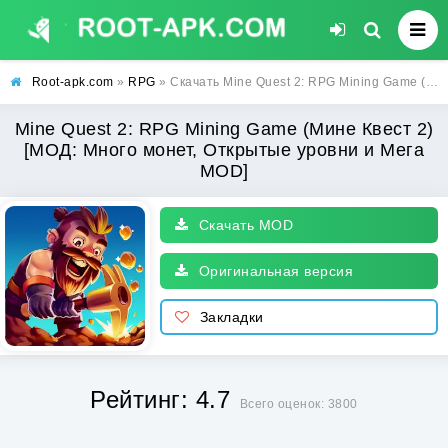
Root-apk.com
»
RPG
» Скачать Mine Quest 2: RPG Mining Game (Мине Квест 2) [МОД: Много монет, Открытые уровни и Мега MOD] | Взлом Mine Quest 2: RPG Mining Game на Андроид
Mine Quest 2: RPG Mining Game (Мине Квест 2)
[МОД: Много монет, Открытые уровни и Мега
MOD]
Скачать MOD
Оригинальная версия
Закладки
Рейтинг: 4.7
Всего оценок: 3800