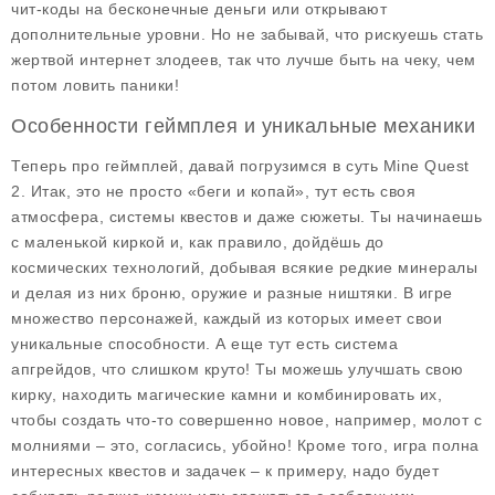
чит-коды на бесконечные деньги или открывают
дополнительные уровни. Но не забывай, что рискуешь стать
жертвой интернет злодеев, так что лучше быть на чеку, чем
потом ловить паники!
Особенности геймплея и уникальные механики
Теперь про геймплей, давай погрузимся в суть
Mine Quest
2
. Итак, это не просто «беги и копай», тут есть своя
атмосфера, системы квестов и даже сюжеты. Ты начинаешь
с маленькой киркой и, как правило, дойдёшь до
космических технологий, добывая всякие редкие минералы
и делая из них броню, оружие и разные ништяки. В игре
множество
персонажей
, каждый из которых имеет свои
уникальные способности. А еще тут есть система
апгрейдов
, что слишком круто! Ты можешь улучшать свою
кирку, находить магические камни и комбинировать их,
чтобы создать что-то совершенно новое, например, молот с
молниями – это, согласись, убойно! Кроме того, игра полна
интересных квестов и задачек – к примеру, надо будет