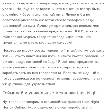
немало интересного: например, много денег или открытые
уровни. Но, будьте осторожны, это может не всегда быть
спокойно и безопасно, как чай пить! Лично я бы не
советовал рисковать чистотой своего телефона ради
временной выгоды. Лучше уж оригинальная версия, чем
потенциально зараженная вредоносным ПО! И, конечно,
геймерская мораль говорит: победа идет к тем, кто
трудится, а не к тем, кто ларил хакером!
Некоторые игроки все же говорят о "читах", но тут все как в
жизни: кто-то ищет легкий путь, а кто-то бьётся головой, но
в итоге радуется своей победе! Я всё-таки предпочитаю
убить ужасных монстров своим мастерством, а не
зарабатывать на них головоломки. Если ты не жадный и
готов развлекаться по чесноку, то моды, возможно, не так
уж критичны для удовольствия.
Геймплей и уникальные механики Last Night
Ну, теперь поговорим о геймплейных фишках Last Night -
Horror Online. Тут, я скажу, есть с чем поработать! К