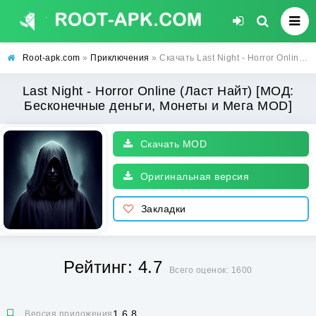
Root-apk.com
»
Приключения
» Скачать Last Night - Horror Online (Ласт Найт) [МОД: Бесконечные деньги, Монеты и Мега MOD] | Взлом Last Night - Horror Online на Андроид
Last Night - Horror Online (Ласт Найт) [МОД:
Бесконечные деньги, Монеты и Мега MOD]
Скачать MOD
Оригинальная версия
Закладки
Рейтинг: 4.7
Всего оценок: 1600
1.6.8
Версия приложения: