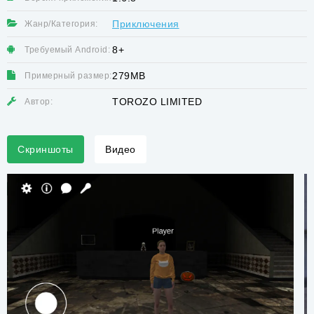
Приключения
Жанр/Категория:
8+
Требуемый Android:
279MB
Примерный размер:
TOROZO LIMITED
Автор:
Скриншоты
Видео