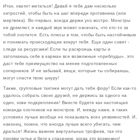
Итак, хватит метаться! Давай я тебе дам несколько
хитростей, чтобы быть на шаг впереди противника (или
мертвяка). Во-первых, всегда держи ухо востро. Монстры
не дремлют, и каждый звук может означать, что кто-то за
тобой охотится. Есть плюсы в том, чтобы быть настойчивым
и понимать происходящее вокруг тебя. Еще один совет -
следи за ресурсами! Если ты раскроишь карты и
затолкаешь себе в карман все возможные «приблуды», это
даст тебе преимущество на менее подготовленных
соперников. И не забывай, вещи, которые ты собираешь,
могут спасти твою шкуру!
Также, групповые тактики могут дать тебе фору! Если как-то
удалось собрать своих друзей, не держись за одного на
один, зови подкрепление! Вместе будете как настоящая
команда охотников на монстров. И, между нами, в таких
условиях лучше вообще не показывать всех уязвимостей. И,
наконец, помни, что иногда лучше всего убегать, чем
драться! Жизнь важнее виртуальных трофеев, так что
прояви чутье и беги к спасению, когда это возможно!