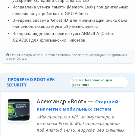
ускорения холодного старта на 1.5 сек.
Исправлена утечка памяти (Memory Leak) при длительных
сессиях на устройствах с GPU Adreno.
Внедрена система 'Ghost ID' для минимизации риска бана
при использовании функций разблокировки.
Внедрена поддержка архитектуры ARMv9-A (Cortex-
X2/A710) для флагманских чипсетов.
Отчет сформирован автоматически после верификации контрольных
сумм билда.
ПРОВЕРЕНО ROOT-APK
Status:
Безопасно для
SECURITY
установк
Александр «Root»
—
Старший
аналитик мобильных систем
«Мы проверили APK на эмуляторе и
реальном Pixel 8. Мод оптимизирован
под Android 14/15, вирусов или скрытых