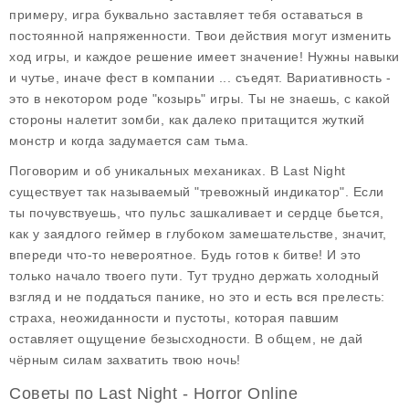
примеру, игра буквально заставляет тебя оставаться в
постоянной напряженности. Твои действия могут изменить
ход игры, и каждое решение имеет значение! Нужны навыки
и чутье, иначе фест в компании ... съедят. Вариативность -
это в некотором роде "козырь" игры. Ты не знаешь, с какой
стороны налетит зомби, как далеко притащится жуткий
монстр и когда задумается сам тьма.
Поговорим и об уникальных механиках. В Last Night
существует так называемый "тревожный индикатор". Если
ты почувствуешь, что пульс зашкаливает и сердце бьется,
как у заядлого геймер в глубоком замешательстве, значит,
впереди что-то невероятное. Будь готов к битве! И это
только начало твоего пути. Тут трудно держать холодный
взгляд и не поддаться панике, но это и есть вся прелесть:
страха, неожиданности и пустоты, которая павшим
оставляет ощущение безысходности. В общем, не дай
чёрным силам захватить твою ночь!
Советы по Last Night - Horror Online