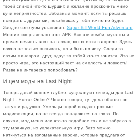
твоей спиной что-то шуршит, и желание проскочить мимо
кучи неприятностей. Забавный момент: если ты решишь
поиграть с друзьями, покойниках у тебя точно не будет.
Заодно советуем установить
Super Bill World-Fun Adventure
.
Многие юзеры хвалят этот APK. Все эти зомби, мутанты и
прочая нечисть тают на глазах, как снежки в апреле. Здесь
важно не только выживать, но и быть на чеку. Следи за
своим маневром, друг, вдруг за тобой кто-то гонится! Это не
просто игра, это настоящий тест на смелость и ловкость!
Разве не интересно попробовать?
Ищем моды на Last Night
Теперь давай копнем глубже: существуют ли моды для Last
Night - Horror Online? Честно говоря, тут дела обстоят не
так уж и радужно. Умельцы порой создают разные
модификации, но не всегда попадаются на глаза. По
слухам, мод меню или что-то подобное так и не забрело в
эту мрачную, но увлекательную игру. Зато можно
наткнуться на взломанные версии, которые предлагают