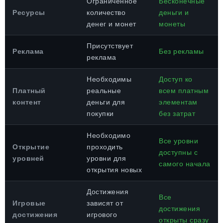
Ограниченное
Бесконечные
Ресурсы
количество
деньги и
денег и монет
монеты
Присутствует
Реклама
Без рекламы
реклама
Необходимы
Доступ ко
Платный
реальные
всем платным
контент
деньги для
элементам
покупки
без затрат
Необходимо
Все уровни
Открытие
проходить
доступны с
уровней
уровни для
самого начала
открытия новых
Достижения
Все
Игровые
зависят от
достижения
достижения
игрового
открыты сразу