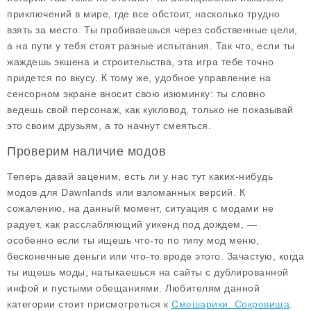
приключений в мире, где все обстоит, насколько трудно
взять за место. Ты пробиваешься через собственные цели,
а на пути у тебя стоят разные испытания. Так что, если ты
жаждешь экшена и строительства, эта игра тебе точно
придется по вкусу. К тому же, удобное управление на
сенсорном экране вносит свою изюминку: ты словно
ведешь свой персонаж, как кукловод, только не показывай
это своим друзьям, а то начнут смеяться.
Проверим наличие модов
Теперь давай заценим, есть ли у нас тут каких-нибудь
модов
для Dawnlands или взломанных версий. К
сожалению, на данный момент, ситуация с модами не
радует, как расслабляющий уикенд под дождем, —
особенно если ты ищешь что-то по типу
мод меню
,
бесконечные деньги
или что-то вроде этого. Зачастую, когда
ты ищешь моды, натыкаешься на сайты с дублированной
инфой и пустыми обещаниями. Любителям данной
категории стоит присмотреться к
Смешарики. Сокровища
.