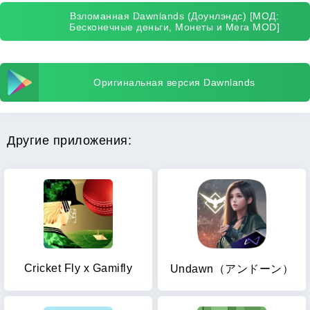
Взломанная Dawnlands (Доунлэндс) [МОД:
Бесконечные деньги, Монеты и Мега MOD]
Оригинальная версия Dawnlands
Другие приложения:
Cricket Fly x Gamifly
Undawn（アンドーン）