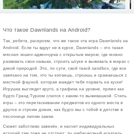
Что такое Dawnlands на Android?
Так, ребята, раскроем, что же такое эта игра
Dawnlands
на
Android. Если ты вдруг не в курсе, Dawnlands – это такая
мясная экшен-адвенчурка с открытым миром, где можно
развивать свои навыки, строить штуки и выживать в мирах с
дикой природой. Это, по сути, свой такой sandbox, где все
завязано на том, что ты копаешь, строишь и сражаешься с
местной фауной, которая жаждет тебя порвать на куски!
Игрушка выглядит круто, а графика на уровне, прямо как
будто Гранд Туризм слился с каким-то выживашкой. Стиль
игры – это перетаскивание предметов из одного места в
другое и строим домик, как будто мы с тобой в детстве в
песочнице лепим замки.
Сюжет заботливо завезён, и насчет индивидуальных
историй там тоже не отстают: ты амбициозный искатель