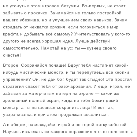
не утонуть в этом игровом безумии. Во-первых, не стоит
забывать о прокачке. Занимайся не только постройкой
вашего убежища, но и улучшением своих навыков. Зачем
страдать от нехватки оружия, если погрузиться в мир
крафта и добывать всё самому? Учительствовать у кого-то
другого не всегда хорошая идея. Лучше действуй
самостоятельно. Намотай на ус: ты — кузнец своего
счастья!
Второе. Сохраняйся почаще! Вдруг тебя настигнет какой-
нибудь мистический монстр, и ты перепутаешь все кнопки
управления? Ой, не дай бог, будет так стыдно! Эта простая
стратегия спасет тебя от разочарования. И еще, играя, не
забывай за матерчатым патерн на экране — какой же
зрелищный полный экран, когда на тебя бежит дикий
монстр, а ты пытаешься сохранить лицо! И вот так,
уворачиваясь и при этом продолжая веселиться.
A в общем, наслаждайся игрой и не теряй нитку событий.
Научись извлекать из каждого поражения что-то полезное, а