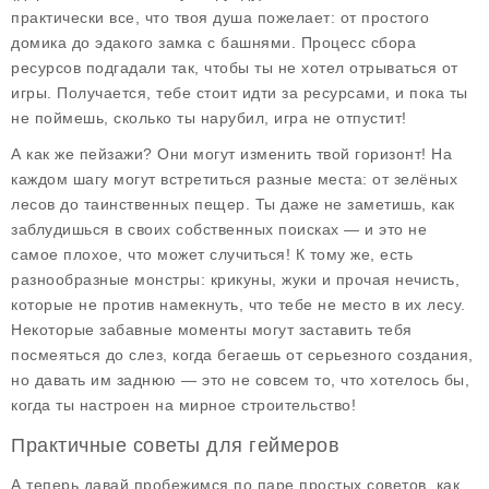
практически все, что твоя душа пожелает: от простого
домика до эдакого замка с башнями. Процесс сбора
ресурсов подгадали так, чтобы ты не хотел отрываться от
игры. Получается, тебе стоит идти за ресурсами, и пока ты
не поймешь, сколько ты нарубил, игра не отпустит!
А как же пейзажи? Они могут изменить твой горизонт! На
каждом шагу могут встретиться разные места: от зелёных
лесов до таинственных пещер. Ты даже не заметишь, как
заблудишься в своих собственных поисках — и это не
самое плохое, что может случиться! К тому же, есть
разнообразные монстры: крикуны, жуки и прочая нечисть,
которые не против намекнуть, что тебе не место в их лесу.
Некоторые забавные моменты могут заставить тебя
посмеяться до слез, когда бегаешь от серьезного создания,
но давать им заднюю — это не совсем то, что хотелось бы,
когда ты настроен на мирное строительство!
Практичные советы для геймеров
А теперь давай пробежимся по паре простых советов, как