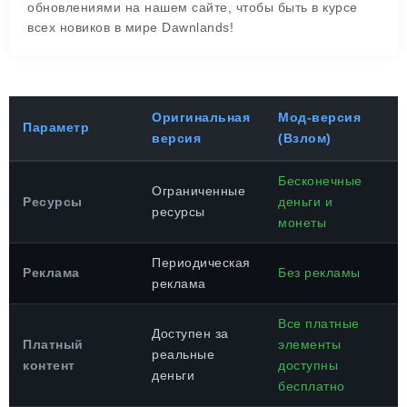
обновлениями на нашем сайте, чтобы быть в курсе
всех новиков в мире Dawnlands!
Оригинальная
Мод-версия
Параметр
версия
(Взлом)
Бесконечные
Ограниченные
Ресурсы
деньги и
ресурсы
монеты
Периодическая
Реклама
Без рекламы
реклама
Все платные
Доступен за
Платный
элементы
реальные
контент
доступны
деньги
бесплатно