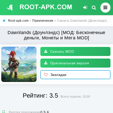
Root-apk.com
»
Приключения
» Скачать Dawnlands (Доунлэндс) [МОД: Бесконечные деньги, Монеты и Мега MOD] | Взлом Dawnlands на Андроид
Dawnlands (Доунлэндс) [МОД: Бесконечные
деньги, Монеты и Мега MOD]
Скачать MOD
Оригинальная версия
Закладки
Рейтинг: 3.5
Всего оценок: 3100
0.5.6
Версия приложения: