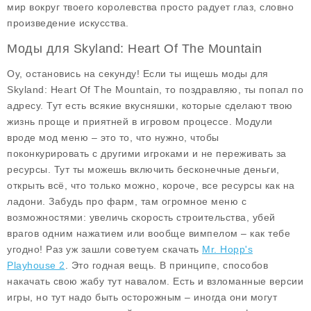
мир вокруг твоего королевства просто радует глаз, словно
произведение искусства.
Моды для Skyland: Heart Of The Mountain
Оу, остановись на секунду! Если ты ищешь моды для
Skyland: Heart Of The Mountain, то поздравляю, ты попал по
адресу. Тут есть всякие вкусняшки, которые сделают твою
жизнь проще и приятней в игровом процессе. Модули
вроде
мод меню
– это то, что нужно, чтобы
поконкурировать с другими игроками и не переживать за
ресурсы. Тут ты можешь включить бесконечные деньги,
открыть всё, что только можно, короче, все ресурсы как на
ладони. Забудь про фарм, там огромное меню с
возможностями: увеличь скорость строительства, убей
врагов одним нажатием или вообще вимпелом – как тебе
угодно! Раз уж зашли советуем скачать
Mr. Hopp's
Playhouse 2
. Это годная вещь. В принципе, способов
накачать свою жабу тут навалом. Есть и взломанные версии
игры, но тут надо быть осторожным – иногда они могут