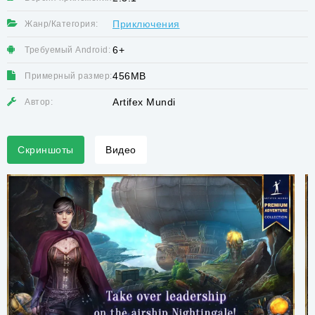
Приключения
Жанр/Категория:
6+
Требуемый Android:
456MB
Примерный размер:
Artifex Mundi
Автор:
Скриншоты
Видео