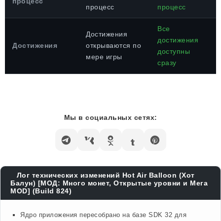
процесс
процесс
процесс
Все
Достижения
достижения
Достижения
открываются по
доступны
мере игры
сразу
Мы в социальных сетях:
Лог технических изменений Hot Air Balloon (Хот
Балун) [МОД: Много монет, Открытые уровни и Мега
MOD] (Build 824)
Ядро приложения пересобрано на базе SDK 32 для