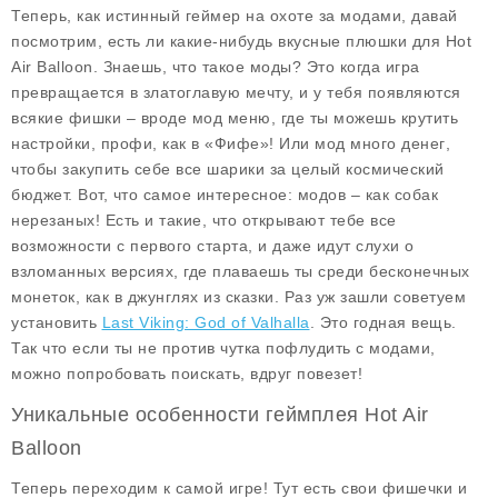
Теперь, как истинный геймер на охоте за модами, давай
посмотрим, есть ли какие-нибудь вкусные плюшки для Hot
Air Balloon. Знаешь, что такое моды? Это когда игра
превращается в златоглавую мечту, и у тебя появляются
всякие фишки – вроде
мод меню
, где ты можешь крутить
настройки, профи, как в «Фифе»! Или
мод много денег
,
чтобы закупить себе все шарики за целый космический
бюджет. Вот, что самое интересное: модов – как собак
нерезаных! Есть и такие, что открывают тебе все
возможности с первого старта, и даже идут слухи о
взломанных версиях, где плаваешь ты среди бесконечных
монеток, как в джунглях из сказки. Раз уж зашли советуем
установить
Last Viking: God of Valhalla
. Это годная вещь.
Так что если ты не против чутка пофлудить с модами,
можно попробовать поискать, вдруг повезет!
Уникальные особенности геймплея Hot Air
Balloon
Теперь переходим к самой игре! Тут есть свои фишечки и