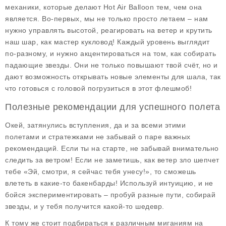
механики, которые делают Hot Air Balloon тем, чем она
является. Во-первых, мы не только просто летаем – нам
нужно управлять высотой, реагировать на ветер и крутить
наш шар, как мастер кукловод! Каждый уровень выглядит
по-разному, и нужно акцентироваться на том, как собирать
падающие звезды. Они не только повышают твой счёт, но и
дают возможность открывать новые элементы для шала, так
что готовься с головой погрузиться в этот флешмоб!
Полезные рекомендации для успешного полета
Окей, затянулись вступления, да и за всеми этими
полетами и стратежками не забывай о паре важных
рекомендаций. Если ты на старте, не забывай внимательно
следить за ветром! Если не заметишь, как ветер зло шепчет
тебе «Эй, смотри, я сейчас тебя унесу!», то сможешь
влететь в какие-то бакенбарды! Используй интуицию, и не
бойся экспериментировать – пробуй разные пути, собирай
звезды, и у тебя получится какой-то шедевр.
К тому же стоит подбираться к различным миганиям на