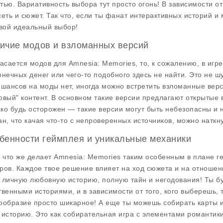
тью. Вариативность выбора тут просто огонь! В зависимости от
сеть и сюжет. Так что, если ты фанат интерактивных историй и 
твой идеальный выбор!
ичие модов и взломанных версий
касается
модов
для Amnesia: Memories, то, к сожалению, в игре
онечных денег или чего-то подобного здесь не найти. Это не шу
 шансов на моды нет, иногда можно встретить взломанные верси
овый" контент. В основном такие версии предлагают открытые
ко будь осторожен — такие версии могут быть небезопасны и н
ан, что качая что-то с непроверенных источников, можно наткн
бенности геймплея и уникальные механики
, что же делает
Amnesia: Memories
таким особенным в плане гей
ров. Каждое твое решение влияет на ход сюжета и на отношен
 личную любовную историю, полную тайн и негодования! Ты бу
твенными историями, и в зависимости от того, кого выберешь,
ообразие просто шикарное! А еще ты можешь собирать карты 
 историю. Это как собирательная игра с элементами романтики