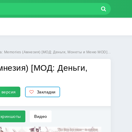
es (Амнезия) [МОД: Деньги, Монеты и Меню MOD] | Взлом Amnesia: Memories на Андроид
мнезия) [МОД: Деньги,
 версия
Закладки
криншоты
Видео