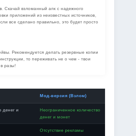
ов. Скачай взломанный апк с надежного
новки приложений из неизвестных источников,
Если все сделано правильно, это будет просто
ейвы. Рекомендуется делать резервные копии
нструкции, то переживать не о чем - твои
 в разы!
Мод-версия (Взлом)
 денег и
Неограниченное количество
денег и монет
Отсутствие рекламы