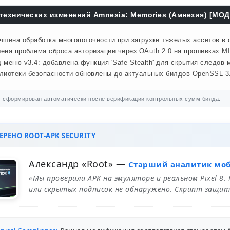
технических изменений Amnesia: Memories (Амнезия) [МОД:
чшена обработка многопоточности при загрузке тяжелых ассетов в
ена проблема сброса авторизации через OAuth 2.0 на прошивках MI
-меню v3.4: добавлена функция 'Safe Stealth' для скрытия следов м
лиотеки безопасности обновлены до актуальных билдов OpenSSL 3.
 сформирован автоматически после верификации контрольных сумм билда.
РЕНО ROOT-APK SECURITY
Александр «Root»
—
Старший аналитик мо
«Мы проверили APK на эмуляторе и реальном Pixel 8.
или скрытых подписок не обнаружено. Скрипт защит