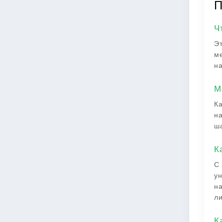
П
Ч
Эт
ме
на
М
Ка
на
ша
К
С 
ун
на
ли
К