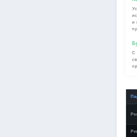
Ус
ис
и 
пу
Б
С 
св
пр
Па
Ре
Ре