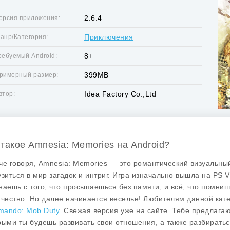
2.6.4
ерсия приложения:
Приключения
анр/Категория:
8+
ребуемый Android:
399MB
римерный размер:
Idea Factory Co.,Ltd
втор:
 такое Amnesia: Memories на Android?
че говоря,
Amnesia: Memories
— это романтический визуальный
узиться в мир загадок и интриг. Игра изначально вышла на PS V
наешь с того, что просыпаешься без памяти, и всё, что помниш
 честно. Но далее начинается веселье! Любителям данной кат
ando: Mob Duty
. Свежая версия уже на сайте. Тебе предлагаю
рыми ты будешь развивать свои отношения, а также разбиратьс