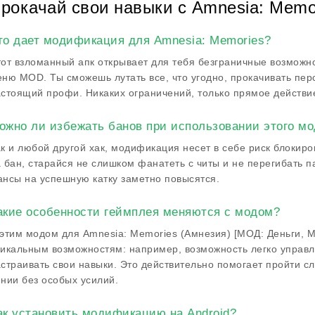
рокачай свои навыки с Amnesia: Memo
то дает модификация для Amnesia: Memories?
от взломанный апк открывает для тебя безграничные возможно
ню MOD. Ты сможешь лутать все, что угодно, прокачивать пер
стоящий профи. Никаких ограничений, только прямое действи
ожно ли избежать банов при использовании этого мо
к и любой другой хак, модификация несет в себе риск блокир
 бан, старайся не слишком фанатеть с читы и не перегибать п
нсы на успешную катку заметно повысятся.
акие особенности геймплея меняются с модом?
этим модом для Amnesia: Memories (Амнезия) [МОД: Деньги, 
икальным возможностям: например, возможность легко управля
страивать свои навыки. Это действительно помогает пройти с
нии без особых усилий.
ак установить модификацию на Android?