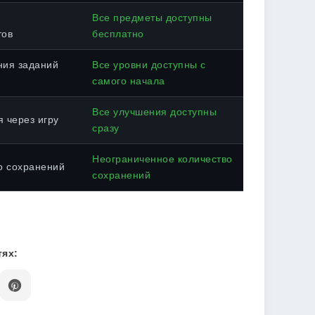
Все предметы доступны
тов
бесплатно
ния заданий
Все уровни доступны с
самого начала
Все улучшения доступны
 через игру
сразу
Неограниченное количество
о сохранений
сохранений
ях: