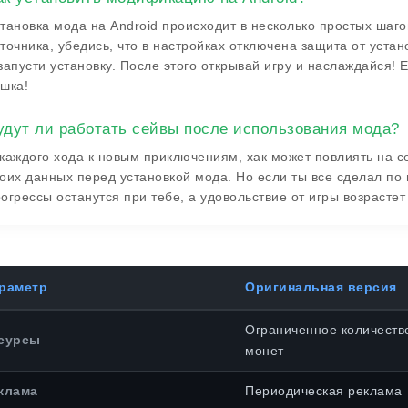
тановка мода на Android происходит в несколько простых шаг
точника, убедись, что в настройках отключена защита от уста
запусти установку. После этого открывай игру и наслаждайся! 
шка!
удут ли работать сейвы после использования мода?
каждого хода к новым приключениям, хак может повлиять на с
оих данных перед установкой мода. Но если ты все сделал по и
огрессы останутся при тебе, а удовольствие от игры возрастет
раметр
Оригинальная версия
Ограниченное количество
сурсы
монет
клама
Периодическая реклама