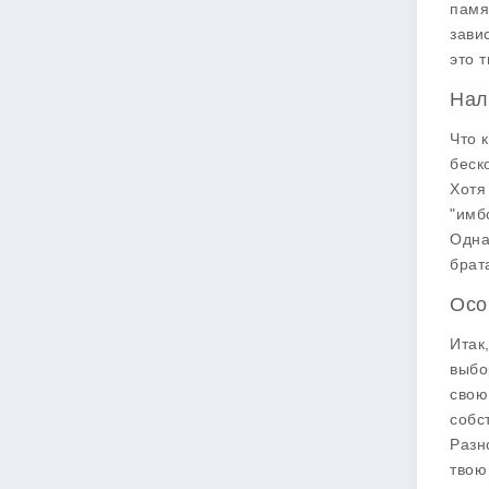
памя
зави
это 
Нал
Что 
беск
Хотя
"имб
Одна
брат
Осо
Итак
выбо
свою
собс
Разн
твою