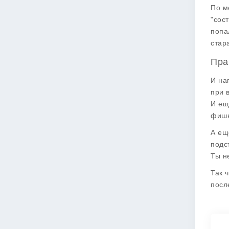
По м
"сос
попа
стар
Пра
И на
при 
И ещ
фишк
А ещ
подс
Ты н
Так 
посл