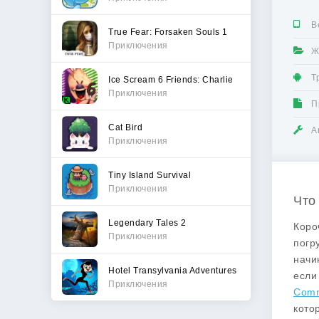
В
True Fear: Forsaken Souls 1
Приключения
Ж
Т
Ice Scream 6 Friends: Charlie
Приключения
П
Cat Bird
А
Приключения
Tiny Island Survival
Приключения
Что
Legendary Tales 2
Коро
Приключения
погр
начи
Hotel Transylvania Adventures
если
Приключения
Comm
кото