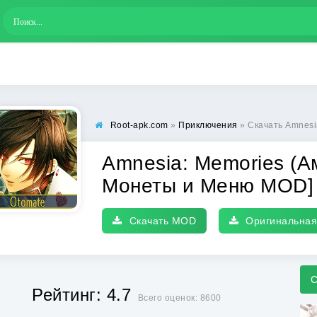
Root-apk.com
»
Приключения
» Скачать Amnesia: Memori
Amnesia: Memories (А
Монеты и Меню MOD]
Скачать MOD
Оригинальная
С
Рейтинг: 4.7
Всего оценок: 8600