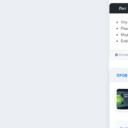
Лог 
Улу
Реш
Мод
Биб
Отчет
ПРОВЕ