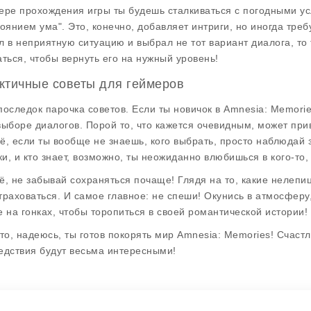
ере прохождения игры ты будешь сталкиваться с погодными у
тоянием ума". Это, конечно, добавляет интриги, но иногда тре
л в неприятную ситуацию и выбрал не тот вариант диалога, то 
аться, чтобы вернуть его на нужный уровень!
ктичные советы для геймеров
последок парочка советов. Если ты новичок в Amnesia: Memori
выборе диалогов. Порой то, что кажется очевидным, может пр
ё, если ты вообще не знаешь, кого выбрать, просто наблюдай з
и, и кто знает, возможно, ты неожиданно влюбишься в кого-то,
ё, не забывай сохраняться почаще! Глядя на то, какие нелепиц
траховаться. И самое главное: не спеши! Окунись в атмосфер
е на гонках, чтобы торопиться в своей романтической истории!
что, надеюсь, ты готов покорять мир Amnesia: Memories! Счастл
едствия будут весьма интересными!