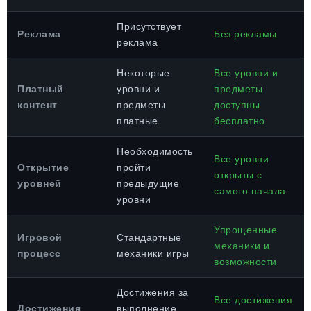
Присутствует
Реклама
Без рекламы
реклама
Некоторые
Все уровни и
Платный
уровни и
предметы
контент
предметы
доступны
платные
бесплатно
Необходимость
Все уровни
Открытие
пройти
открыты с
уровней
предыдущие
самого начала
уровни
Упрощенные
Игровой
Стандартные
механики и
процесс
механики игры
возможности
Достижения за
Все достижения
Достижения
выполнение