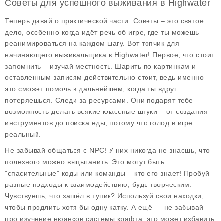
Советы для успешного выживания в Highwater
Теперь давай о практической части. Советы – это святое
дело, особенно когда идёт речь об игре, где ты можешь
реанимироваться на каждом шагу. Вот топчик для
начинающего выживальщика в Highwater! Первое, что стоит
запомнить – изучай местность. Шарить по картинкам и
оставленным записям действительно стоит, ведь именно
это сможет помочь в дальнейшем, когда ты вдруг
потеряешься. Следи за ресурсами. Они подарят тебе
возможность делать всякие классные штуки – от создания
инструментов до поиска еды, потому что голод в игре
реальный.
Не забывай общаться с NPC! У них никогда не знаешь, что
полезного можно выцыганить. Это могут быть
"спасительные" коды или команды – кто его знает! Пробуй
разные подходы к взаимодействию, будь творческим.
Чувствуешь, что зашёл в тупик? Используй свои находки,
чтобы продлить хотя бы одну катку. А ещё — не забывай
про изучение нюансов системы крафта, это может избавить