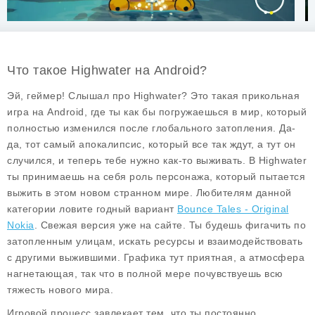
Что такое Highwater на Android?
Эй, геймер! Слышал про
Highwater
? Это такая прикольная
игра на Android, где ты как бы погружаешься в мир, который
полностью изменился после глобального затопления. Да-
да, тот самый апокалипсис, который все так ждут, а тут он
случился, и теперь тебе нужно как-то выживать. В Highwater
ты принимаешь на себя роль персонажа, который пытается
выжить в этом новом странном мире. Любителям данной
категории ловите годный вариант
Bounce Tales - Original
Nokia
. Свежая версия уже на сайте. Ты будешь фигачить по
затопленным улицам, искать ресурсы и взаимодействовать
с другими выжившими. Графика тут приятная, а атмосфера
нагнетающая, так что в полной мере почувствуешь всю
тяжесть нового мира.
Игровой процесс завлекает тем, что ты постоянно