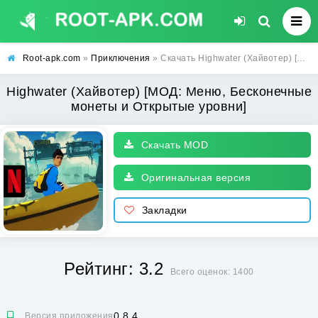
Root-apk.com
»
Приключения
» Скачать Highwater (Хайвотер) [МОД: Меню, Бесконечные монеты и Открытые уровни] | Взлом Highwater на Андроид
Highwater (Хайвотер) [МОД: Меню, Бесконечные
монеты и Открытые уровни]
Скачать MOD
Оригинальная версия
Закладки
Рейтинг: 3.2
Всего оценок: 1400
0.8.4
Версия приложения: