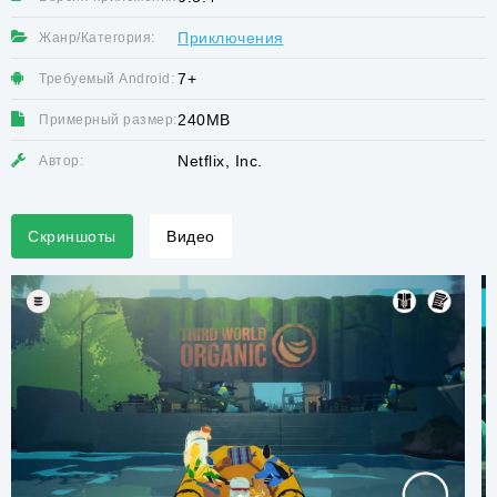
Приключения
Жанр/Категория:
7+
Требуемый Android:
240MB
Примерный размер:
Netflix, Inc.
Автор:
Скриншоты
Видео