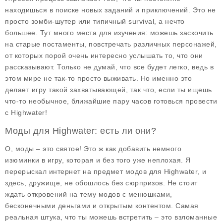
находишься в поиске новых заданий и приключений. Это не
просто зомби-шутер или типичный survival, а нечто
большее. Тут много места для изучения: можешь заскочить
на старые постаменты, повстречать различных персонажей,
от которых порой очень интересно услышать то, что они
рассказывают. Только не думай, что все будет легко, ведь в
этом мире не так-то просто выживать. Но именно это
делает игру такой захватывающей, так что, если ты ищешь
что-то необычное, ближайшие пару часов готовься провести
с Highwater!
Моды для Highwater: есть ли они?
О, моды – это святое! Это ж как добавить немного
изюминки в игру, которая и без того уже неплохая. Я
перерыскал интернет на предмет
модов для Highwater
, и
здесь, дружище, не обошлось без сюрпризов. Не стоит
ждать откровений на тему модов с менюшками,
бесконечными деньгами и открытым контентом. Самая
реальная штука, что ты можешь встретить – это взломанные