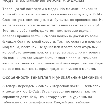
Моды и взломанные версии Kid-E-Cats
Теперь давай поговорим о модах. На момент написания
этого обзора, веселим интернет в поисках
модов для Kid-E-
Cats
, но, увы, они, как джин из бутылки, не проявляются. Но
не переживай, но есть несколько взломанных версий игр!
Это такие себе «заблудшие котята», которые вдоль и
поперек прошли тесты и смогли получить доступ ко всем
фишкам без угрызений совести. Так что, если ты в поисках
мод меню, бесконечных денег или просто всех открытых
историй, то можешь поискать в густых зарослях интернета.
Но помни, что это может быть немного опасно: скачивая
неофициальные версии, можно поймать вирус, так что будь
осторожен, как кот, который крадется к миске с молоком!
Особенности геймплея и уникальные механики
А теперь перейдем к самой интересной части —
геймплей
и механики
Kid-E-Cats. Игра невероятно проста, так что
справится даже бабушка, которую уже не удивишь ни
таблетками, ни смартфонами. Каждый раз, выбирая