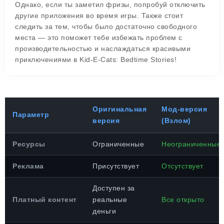
Однако, если ты заметил фризы, попробуй отключить
другие приложения во время игры. Также стоит
следить за тем, чтобы было достаточно свободного
места — это поможет тебе избежать проблем с
производительностью и наслаждаться красивыми
приключениями в Kid-E-Cats: Bedtime Stories!
Оригинальная
Мод-версия
Параметр
версия
(Взлом)
Ресурсы
Ограниченные
Неограниченные
Реклама
Присутствует
Отсутствует
Доступен за
Платный контент
реальные
Все открыто
деньги