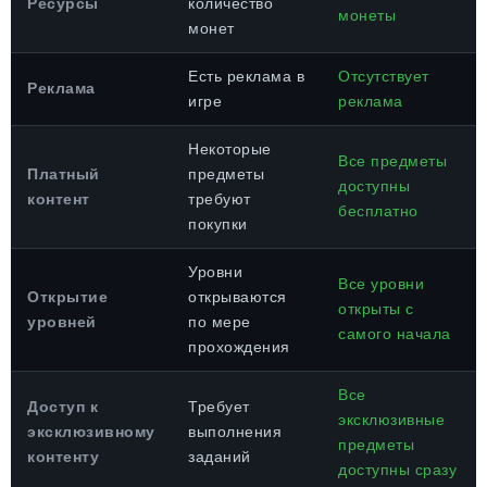
Ресурсы
количество
монеты
монет
Есть реклама в
Отсутствует
Реклама
игре
реклама
Некоторые
Все предметы
Платный
предметы
доступны
контент
требуют
бесплатно
покупки
Уровни
Все уровни
Открытие
открываются
открыты с
уровней
по мере
самого начала
прохождения
Все
Доступ к
Требует
эксклюзивные
эксклюзивному
выполнения
предметы
контенту
заданий
доступны сразу