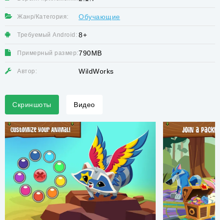
Обучающие
Жанр/Категория:
8+
Требуемый Android:
790MB
Примерный размер:
WildWorks
Автор:
Скриншоты
Видео