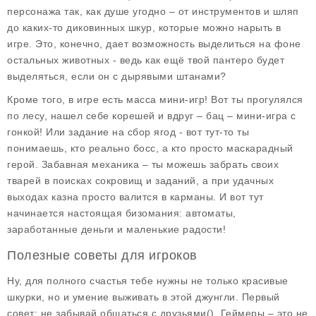
персонажа так, как душе угодно – от инструментов и шляп
до каких-то диковинных шкур, которые можно нарыть в
игре. Это, конечно, дает возможность выделиться на фоне
остальных животных - ведь как ещё твой пантеро будет
выделяться, если он с дырявыми штанами?
Кроме того, в игре есть масса мини-игр! Вот ты прогулялся
по лесу, нашел себе корешей и вдруг – бац – мини-игра с
гонкой! Или задание на сбор ягод - вот тут-то ты
понимаешь, кто реально босс, а кто просто маскарадный
герой. Забавная механика – ты можешь забрать своих
тварей в поисках сокровищ и заданий, а при удачных
выходах казна просто валится в карманы. И вот тут
начинается настоящая бизомания: автоматы,
заработанные деньги и маленькие радости!
Полезные советы для игроков
Ну, для полного счастья тебе нужны не только красивые
шкурки, но и умение выживать в этой джунгли. Первый
совет:
не забывай общаться с друзьями
(). Геймеры – это не