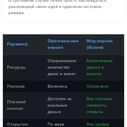
В противном случае лучше просто наслаждаться
реализацией своих идей в одиноком тестовом
режиме.
Оригинальная
Мод-версия
Параметр
версия
(Взлом)
Ограниченное
Бесконечные
Ресурсы
количество
деньги и
денег и монет
монеты
Реклама
Включена
Отключена
Доступен за
Все платные
Платный
реальные
элементы
контент
деньги
открыты
Открытие
По мере
Все уровни