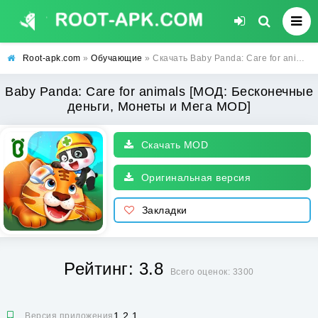
Root-apk.com
»
Обучающие
» Скачать Baby Panda: Care for animals [МОД: Бесконечные деньги, Монеты и Мега MOD] | Взлом Baby Panda: Care for animals на Андроид
Baby Panda: Care for animals [МОД: Бесконечные
деньги, Монеты и Мега MOD]
Скачать MOD
Оригинальная версия
Закладки
Рейтинг: 3.8
Всего оценок: 3300
1.2.1
Версия приложения: