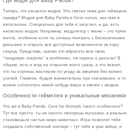
Где моды для Baby Panda?
Теперь, что касается модов. Это святая тема для геймеров,
правда? Модов для
Baby Panda
в Сети полно, как гаек в
автосалоне. Специально для тебя я загуглил, и да, есть
несколько модов. Например, модулятор с меню – это прям
мечта, особенно если ты хочешь поиграть с
бесконечными
деньгами
и открыть все доступные возможности за пару
секунд. Представь, каково это вбросить всю свою
“пандовую энергию” в зообизнес, не парясь о деньгах! В
общем, есть и мод на открытие всего сразу, а это значит,
что ты станешь мастером по уходу за зверями без всяких
усилий. Главное, будьте внимательны при скачивании, а то
можно схлопотать какой-нибудь вирус в связке с модом.
Особенности геймплея и уникальные механики
Что же в
Baby Panda: Care for Animals
такого особенного?
Тут все просто: ты не просто смотришь мультики, а реально
становишься частью мира животных. Игра позволит тебе
создавать собственный зоопарк – тут тебе и уши зайца, и