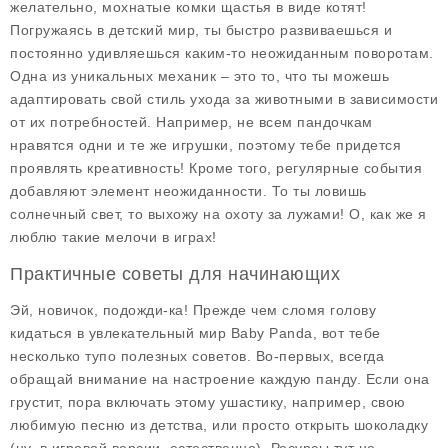
желательно, мохнатые комки щастья в виде котят!
Погружаясь в детский мир, ты быстро развиваешься и
постоянно удивляешься каким-то неожиданным поворотам.
Одна из уникальных механик – это то, что ты можешь
адаптировать свой стиль ухода за животными в зависимости
от их потребностей. Например, не всем пандочкам
нравятся одни и те же игрушки, поэтому тебе придется
проявлять креативность! Кроме того, регулярные события
добавляют элемент неожиданности. То ты ловишь
солнечный свет, то выхожу на охоту за лужами! О, как же я
люблю такие мелочи в играх!
Практичные советы для начинающих
Эй, новичок, подожди-ка! Прежде чем сломя голову
кидаться в увлекательный мир
Baby Panda
, вот тебе
несколько тупо полезных советов. Во-первых, всегда
обращай внимание на настроение каждую панду. Если она
грустит, пора включать этому ушастику, например, свою
любимую песню из детства, или просто открыть шоколадку