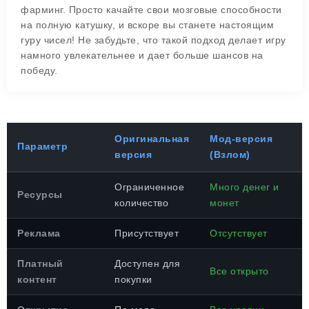
фарминг. Просто качайте свои мозговые способности
на полную катушку, и вскоре вы станете настоящим
гуру чисел! Не забудьте, что такой подход делает игру
намного увлекательнее и дает больше шансов на
победу.
Оригинальная
Мод-версия
Параметр
версия
(Взлом)
Ограниченное
Много денег и
Ресурсы
количество
монет
Реклама
Присутствует
Отсутствует
Платный
Доступен для
Все открыто
контент
покупки