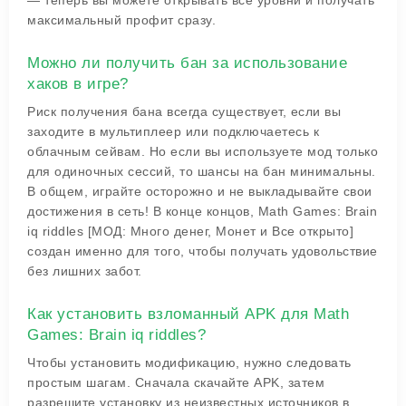
— теперь вы можете открывать все уровни и получать
максимальный профит сразу.
Можно ли получить бан за использование
хаков в игре?
Риск получения бана всегда существует, если вы
заходите в мультиплеер или подключаетесь к
облачным сейвам. Но если вы используете мод только
для одиночных сессий, то шансы на бан минимальны.
В общем, играйте осторожно и не выкладывайте свои
достижения в сеть! В конце концов, Math Games: Brain
iq riddles [МОД: Много денег, Монет и Все открыто]
создан именно для того, чтобы получать удовольствие
без лишних забот.
Как установить взломанный APK для Math
Games: Brain iq riddles?
Чтобы установить модификацию, нужно следовать
простым шагам. Сначала скачайте APK, затем
разрешите установку из неизвестных источников в