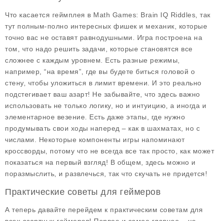
Что касается
геймплея
в
Math Games: Brain IQ Riddles
, так
тут полным-полно интересных фишек и механик, которые
точно вас не оставят равнодушными. Игра построена на
том, что надо решить задачи, которые становятся все
сложнее с каждым уровнем. Есть разные режимы,
например, “на время”, где вы будете биться головой о
стену, чтобы уложиться в лимит времени. И это реально
подстегивает ваш азарт! Не забывайте, что здесь важно
использовать не только логику, но и интуицию, а иногда и
элементарное везение. Есть даже этапы, где нужно
продумывать свои ходы наперед – как в шахматах, но с
числами. Некоторые компоненты игры напоминают
кроссворды, потому что не всегда все так просто, как может
показаться на первый взгляд! В общем, здесь можно и
поразмыслить, и развлечься, так что скучать не придется!
Практические советы для геймеров
А теперь давайте перейдем к
практическим советам
для