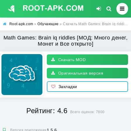
Root-apk.com
»
Обучающие
» Скачать Math Games: Brain iq riddles [МОД: Много денег, Монет и Все открыто] | Взлом Math Games: Brain iq riddles на Андроид
Math Games: Brain iq riddles [МОД: Много денег,
Монет и Все открыто]
Скачать MOD
Оригинальная версия
Закладки
Рейтинг: 4.6
Всего оценок: 7800
1.5.6
Версия приложения: