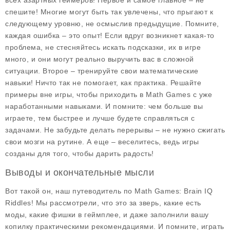
всех азартных геймеров! Первое и самое главное – не
спешите! Многие могут быть так увлечены, что прыгают к
следующему уровню, не осмыслив предыдущие. Помните,
каждая ошибка – это опыт! Если вдруг возникнет какая-то
проблема, не стесняйтесь искать подсказки, их в игре
много, и они могут реально выручить вас в сложной
ситуации. Второе – тренируйте свои математические
навыки! Ничто так не помогает, как практика. Решайте
примеры вне игры, чтобы приходить в
Math Games
с уже
наработанными навыками. И помните: чем больше вы
играете, тем быстрее и лучше будете справляться с
задачами. Не забудьте делать перерывы – не нужно сжигать
свои мозги на рутине. А еще – веселитесь, ведь игры
созданы для того, чтобы дарить радость!
Выводы и окончательные мысли
Вот такой он, наш путеводитель по
Math Games: Brain IQ
Riddles
! Мы рассмотрели, что это за зверь, какие есть
моды, какие фишки в геймплее, и даже заполнили вашу
копилку практическими рекомендациями. И помните, играть