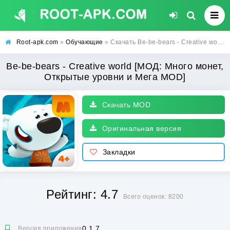
Root-apk.com
»
Обучающие
» Скачать Be-be-bears - Creative world [МОД: Много монет, Открытые уровни и Мега MOD] | Взлом Be-be-bears - Creative world на Андроид
Be-be-bears - Creative world [МОД: Много монет,
Открытые уровни и Мега MOD]
Скачать MOD
Оригинальная версия
Закладки
Рейтинг: 4.7
Всего оценок: 8200
0.1.7
Версия приложения: