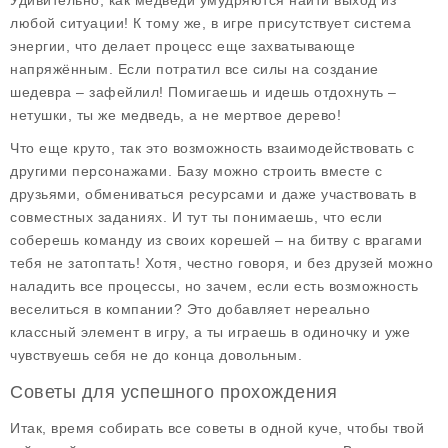
Удивительно, как медведи умудряются найти выход из
любой ситуации! К тому же, в игре присутствует система
энергии
, что делает процесс еще захватывающе
напряжённым. Если потратил все силы на создание
шедевра – зафейлил! Помигаешь и идешь отдохнуть –
нетушки, ты же медведь, а не мертвое дерево!
Что еще круто, так это возможность взаимодействовать с
другими персонажами. Базу можно строить вместе с
друзьями, обмениваться ресурсами и даже участвовать в
совместных заданиях. И тут ты понимаешь, что если
соберешь команду из своих корешей – на битву с врагами
тебя не затоптать! Хотя, честно говоря, и без друзей можно
наладить все процессы, но зачем, если есть возможность
веселиться в компании? Это добавляет нереально
классный элемент в игру, а ты играешь в одиночку и уже
чувствуешь себя не до конца довольным.
Советы для успешного прохождения
Итак, время собирать все советы в одной куче, чтобы твой