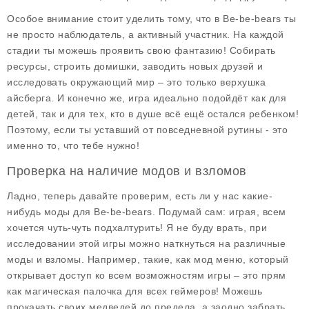
Особое внимание стоит уделить тому, что в Be-be-bears ты
не просто наблюдатель, а активный участник. На каждой
стадии ты можешь проявить свою фантазию! Собирать
ресурсы, строить домишки, заводить новых друзей и
исследовать окружающий мир – это только верхушка
айсберга. И конечно же, игра идеально подойдёт как для
детей, так и для тех, кто в душе всё ещё остался ребенком!
Поэтому, если ты уставший от повседневной рутины - это
именно то, что тебе нужно!
Проверка на наличие модов и взломов
Ладно, теперь давайте проверим, есть ли у нас какие-
нибудь
моды
для Be-be-bears. Подумай сам: играя, всем
хочется чуть-чуть подхалтурить! Я не буду врать, при
исследовании этой игры можно наткнуться на различные
моды и взломы. Например, такие, как мод меню, который
открывает доступ ко всем возможностям игры – это прям
как магическая палочка для всех геймеров! Можешь
прокачать своих медведей до предела, а заодно забрать