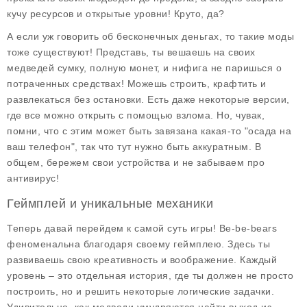
кучу ресурсов и открытые уровни! Круто, да?
А если уж говорить об
бесконечных деньгах
, то такие моды
тоже существуют! Представь, ты вешаешь на своих
медведей сумку, полную монет, и нифига не паришься о
потраченных средствах! Можешь строить, крафтить и
развлекаться без остановки. Есть даже некоторые версии,
где все можно открыть с помощью взлома. Но, чувак,
помни, что с этим может быть завязана какая-то "осада на
ваш телефон", так что тут нужно быть аккуратным. В
общем, бережем свои устройства и не забываем про
антивирус!
Геймплей и уникальные механики
Теперь давай перейдем к самой суть игры!
Be-be-bears
феноменальна благодаря своему геймплею. Здесь ты
развиваешь свою креативность и воображение. Каждый
уровень – это отдельная история, где ты должен не просто
построить, но и решить некоторые логические задачки.