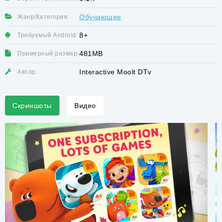
Обучающие
Жанр/Категория:
8+
Требуемый Android:
481MB
Примерный размер:
Interactive Moolt DTv
Автор:
Скриншоты
Видео