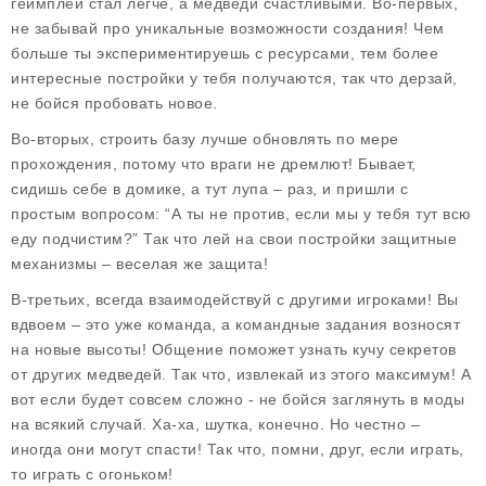
геймплей
стал легче, а медведи счастливыми. Во-первых,
не забывай про уникальные возможности создания! Чем
больше ты экспериментируешь с ресурсами, тем более
интересные постройки у тебя получаются, так что дерзай,
не бойся пробовать новое.
Во-вторых, строить базу лучше обновлять по мере
прохождения, потому что враги не дремлют! Бывает,
сидишь себе в домике, а тут лупа – раз, и пришли с
простым вопросом: “А ты не против, если мы у тебя тут всю
еду подчистим?” Так что лей на свои постройки защитные
механизмы – веселая же защита!
В-третьих, всегда взаимодействуй с другими игроками! Вы
вдвоем – это уже команда, а командные задания возносят
на новые высоты! Общение поможет узнать кучу секретов
от других медведей. Так что, извлекай из этого максимум! А
вот если будет совсем сложно - не бойся заглянуть в моды
на всякий случай. Ха-ха, шутка, конечно. Но честно –
иногда они могут спасти! Так что, помни, друг, если играть,
то играть с огоньком!