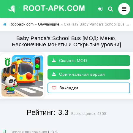
Root-apk.com
»
Обучающие
» Скачать Baby Panda's School Bus [МОД: Меню, Бесконечные монеты и Открытые уровни] | Взлом Baby Panda's School Bus на Андроид
Baby Panda's School Bus [МОД: Меню,
Бесконечные монеты и Открытые уровни]
Скачать MOD
Оригинальная версия
Закладки
Рейтинг: 3.3
Всего оценок: 4300
1.3.3
Версия приложения: