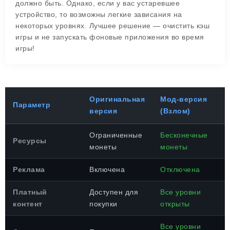
должно быть. Однако, если у вас устаревшее
устройство, то возможны легкие зависания на
некоторых уровнях. Лучшее решение — очистить кэш
игры и не запускать фоновые приложения во время
игры!
Оригинальная
Мод-версия
Параметр
версия
(Взлом)
Ограниченные
Бесконечные
Ресурсы
монеты
монеты
Реклама
Включена
Отключена
Платный
Доступен для
Все уровни
контент
покупки
открыты
Все уровни