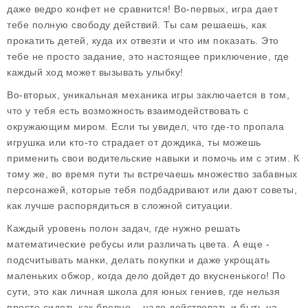
даже ведро конфет не сравнится! Во-первых, игра дает
тебе полную свободу действий. Ты сам решаешь, как
прокатить детей, куда их отвезти и что им показать. Это
тебе не просто задание, это настоящее приключение, где
каждый ход может вызывать улыбку!
Во-вторых,
уникальная механика
игры заключается в том,
что у тебя есть возможность взаимодействовать с
окружающим миром. Если ты увидел, что где-то пропала
игрушка или кто-то страдает от дождика, ты можешь
применить свои водительские навыки и помочь им с этим. К
тому же, во время пути ты встречаешь множество забавных
персонажей, которые тебя подбадривают или дают советы,
как лучше распорядиться в сложной ситуации.
Каждый уровень полон задач, где нужно решать
математические ребусы или различать цвета. А еще -
подсчитывать манки, делать покупки и даже укрощать
маленьких обжор, когда дело дойдет до вкусненького! По
сути, это как личная школа для юных гениев, где нельзя
просто сидеть как бревно – надо действовать и быть на