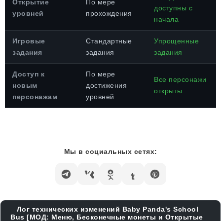
Открытие
По мере
доступны с
уровней
прохождения
начала
Игровые
Стандартные
Упрощенные
задания
задания
задания
Доступ к
По мере
Все персонажи
новым
достижения
открыты
персонажам
уровней
Мы в социальных сетях:
Лог технических изменений Baby Panda's School
Bus [МОД: Меню, Бесконечные монеты и Открытые