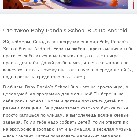
Что такое Baby Panda's School Bus на Android
Эй, геймеры! Сегодня мы погрузимся в мир
Baby Panda's
School Bus
на Android. Если ты любишь приключения и тебе
нравится заботиться о маленьких пандах, то эта игра
просто для тебя! Давай разберемся, что это за «школа на
колесах» такая и почему она так популярна среди детей (и,
надо признать, среди взрослых тоже!).
В общем, Baby Panda's School Bus - это не просто игра, а
целая учебная программа для малышей! Ты берешь на
себя роль шофера школы и должен прокатить детей по
разным локациям. За рулем твоего красного бусика ты не
просто катишься по улицам, а выполняешь всякие клевые
задания. То ли тебе надо собрать детей, то ли отвезти их
на экскурсию в зоопарк. Тут и анимация, и веселая музыка
– всё сделано, чтобы порадовать маленьких геймеров.