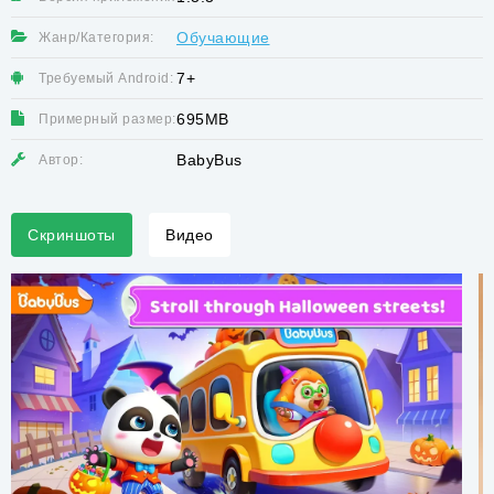
Обучающие
Жанр/Категория:
7+
Требуемый Android:
695MB
Примерный размер:
BabyBus
Автор:
Скриншоты
Видео