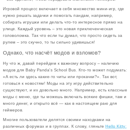
Игровой процесс включает в себя множество мини-игр, где
нужно решать задачки и помогать пандам, например,
собирать игрушки или делать что-то интересное прямо на
улице. Каждый уровень – это новая приключенческая
головоломка. Так что если ты думал, что просто сидеть за
рулем – это скучно, то ты сильно удивишься!
Однако, что насчёт модов и взломов?
Ну что ж, давай перейдем к важному вопросу – наличию
модов для
Baby Panda's School Bus
. Кто-то может подумать:
«А есть ли здесь какие-то читы или прокачки?». Так вот,
готовься к новостям!
Моды на эту игру действительно
существуют
, и их довольно много. Например, есть классные
моды с меню, где ты можешь включать всякие фишки, там и
много денег, и открыто всё — как в настоящем раю для
геймеров.
Многие пользователи делятся своими находками на
различных форумах и в группах. К слову, гляньте
Hello Kitty: