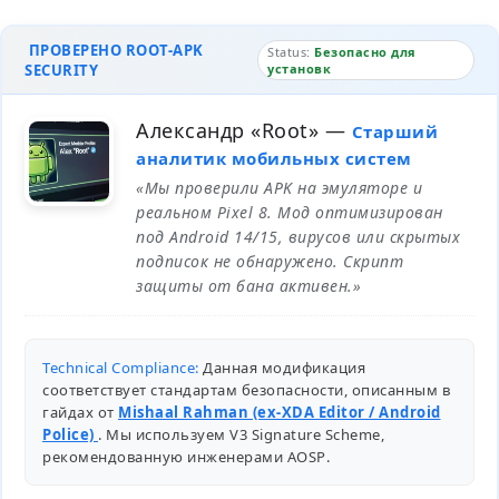
ПРОВЕРЕНО ROOT-APK
Status:
Безопасно для
SECURITY
установк
Александр «Root»
—
Старший
аналитик мобильных систем
«Мы проверили APK на эмуляторе и
реальном Pixel 8. Мод оптимизирован
под Android 14/15, вирусов или скрытых
подписок не обнаружено. Скрипт
защиты от бана активен.»
Technical Compliance:
Данная модификация
соответствует стандартам безопасности, описанным в
гайдах от
Mishaal Rahman (ex-XDA Editor / Android
Police)
. Мы используем V3 Signature Scheme,
рекомендованную инженерами
AOSP
.