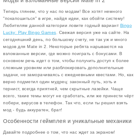
Моды и взломанные версии Mate in 2
Теперь глянем, что у нас по модам! Все хотят немного
"покапошиться" в игре, найдя идеи, как обойти систему!
Любителям данной категории ловите годный вариант
Bingo
Lucky: Play Bingo Games
. Свежая версия уже на сайте. На
сегодняшний день, по большому счету, не так уж и много
модов для
Mate in 2
. Некоторые ребята нарываются на
взломанные версии, где можно поиграть с бонусами. В
основном речь идет о том, чтобы получить доступ к более
сложным уровням или разблокировать дополнительные
задачи, не заморачиваясь с ежедневными квестами. Но, как
верно подметил один мудрец: законный путь, хоть и
тернист, всегда приятней, чем скрытные лазейки. Чаще
всего, такие темы могут не сработать, или же принести чёрт
побери, вирусов в телефон. Так что, если ты решил взять
мод - будь аккуратен, брат!
Особенности геймплея и уникальные механики
Давайте подробнее о том, что нас ждет за экраном!