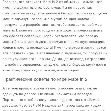
Главное, что отличает
Mate in 2
от обычных шахмат - это
именно
шахматные головоломки
. Ты не просто так
смотришь на доску, а пытаешься быстро распознать, где же
можно вдвинуть соперника в угол! Каждая задача
продумана и разработана так, чтобы заставить твой мозг
кипеть. Важно не просто думать о ходе, а предсказывать,
что сделает соперник. Порой оказывается, что победа
может быть вписана даже в самую неприметную позицию.
Ходов много, а правда одна! Именно в этом и заключается
вся прелесть игры. Параллельно с задачами, ты получаешь
опыт, улучшая свои навыки. Да-да, даже звезды еврейские
на небе не одевались так долго, как ты будешь крутиться в
этой игре, когда научишься видеть позиции!
Практические советы по игре Mate in 2
А теперь пришло время немного посоветовать, как не
сдохнуть по дороге к великим шахматным победам!
Первое, что я тебе скажу - лежи к доске, как к любимой
девушке. Чувствуй её! Раздумывай перед каждым ходом.