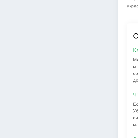
укра
О
К
Мо
мн
со
до
Ч
Ес
Уб
си
ма