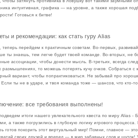
, чтобы затянуть противника в ловушку вот такими заумными опи
ника интуитивная, графика — на уровне, а также хорошая подб
рости! Готовься к битве!
еты и рекомендации: как стать гуру Alias
, теперь перейдем к практичным советам. Во-первых, развивай
ше ты знаешь, тем легче будет твоей команде. Во-вторых, не 
нные ассоциации, чтобы донести мысль. В-третьих, всегда след
х размышлениях, то можешь потерять кучу очков. Собраться с 
рный вариант, чтобы попрактиковаться. Не забывай про хорош
. Если ты не в ударе, и твоя команда тоже — шансов, что кто-то
лючение: все требования выполнены!
 подведем итоги нашего увлекательного квеста по миру
Alias - 
ми, а также погрузились в глубокую логику игрового процесса.
рь готов покорить этот виртуальный мир! Помни, главное — это
 хватай своих друзей и вперед — в мир забавных слов и шуток!