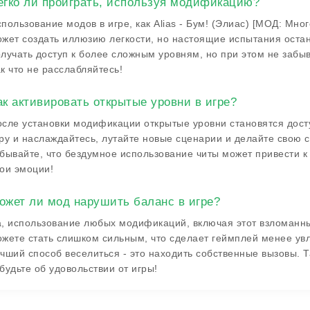
егко ли проиграть, используя модификацию?
пользование модов в игре, как Alias - Бум! (Элиас) [МОД: Мно
жет создать иллюзию легкости, но настоящие испытания остан
лучать доступ к более сложным уровням, но при этом не забыва
к что не расслабляйтесь!
ак активировать открытые уровни в игре?
сле установки модификации открытые уровни становятся дост
ру и наслаждайтесь, лутайте новые сценарии и делайте свою 
бывайте, что бездумное использование читы может привести к 
ои эмоции!
ожет ли мод нарушить баланс в игре?
, использование любых модификаций, включая этот взломанны
жете стать слишком сильным, что сделает геймплей менее увл
чший способ веселиться - это находить собственные вызовы. 
будьте об удовольствии от игры!