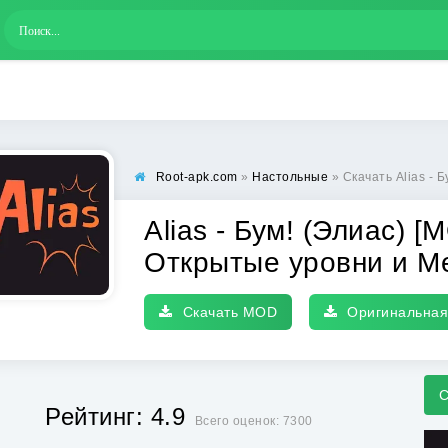
Root-apk.com
»
Настольные
» Скачать Alias - Бум! (Эли
Alias - Бум! (Элиас) [
Открытые уровни и М
Скачать MOD
Оригинальная
С
Рейтинг: 4.9
Всего оценок: 7300