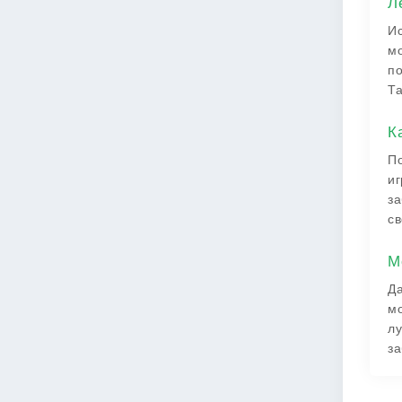
Л
Ис
мо
по
Та
К
По
иг
за
св
М
Да
мо
лу
за