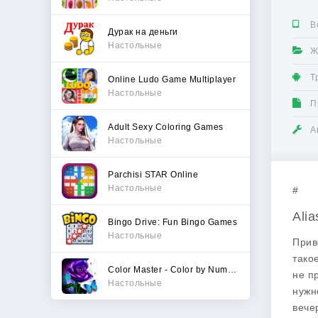
В
Дурак на деньги
Настольные
Ж
Т
Online Ludo Game Multiplayer
Настольные
П
Adult Sexy Coloring Games
А
Настольные
Parchisi STAR Online
Настольные
#
Alia
Bingo Drive: Fun Bingo Games
Настольные
Прив
тако
Color Master - Color by Number
не п
Настольные
нужн
вече