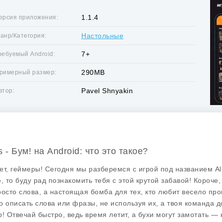
1.1.4
ерсия приложения:
Настольные
анр/Категория:
7+
ребуемый Android:
290MB
римерный размер:
Pavel Shnyakin
втор:
s - Бум! на Android: что это такое?
ет, геймеры! Сегодня мы разберемся с игрой под названием
Al
е, то буду рад познакомить тебя с этой крутой забавой! Короче
росто слова, а настоящая бомба для тех, кто любит весело про
о описать слова или фразы, не используя их, а твоя команда д
р! Отвечай быстро, ведь время летит, а бухи могут замотать —