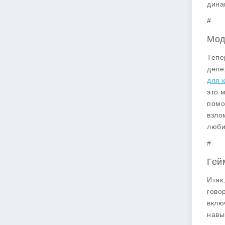
дина
#
Мод
Тепе
деле
для 
это 
помо
взло
люби
#
Гей
Итак
гово
вклю
навы