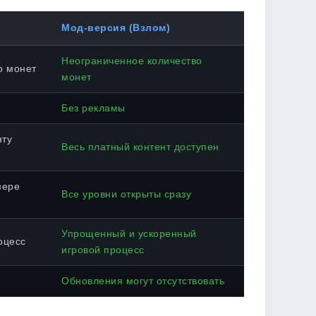
Мод-версия (Взлом)
Неограниченное количество
о монет
монет
Без рекламы
нту
Весь платный контент доступен
мере
Все уровни открыты сразу
Упрощенный и ускоренный
оцесс
игровой процесс
Обновления могут отсутствовать