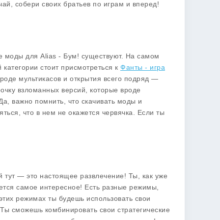
чай, собери своих братьев по играм и вперед!
ие
моды
для
Alias - Бум!
существуют. На самом
й категории стоит присмотреться к
Фанты - игра
вроде мультикасов и открытия всего подряд —
рочку взломанных версий, которые вроде
Да, важно помнить, что скачивать моды и
ться, что в нем не окажется червячка. Если ты
й тут — это настоящее развлечение! Ты, как уже
ается самое интересное! Есть разные режимы,
этих режимах ты будешь использовать свои
и? Ты сможешь комбинировать свои стратегические