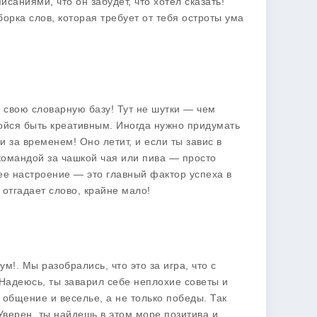
саниями, что он забудет, что хотел сказать!
орка слов, которая требует от тебя остроты ума
 свою словарную базу! Тут не шутки — чем
бойся быть креативным. Иногда нужно придумать
и за временем! Оно летит, и если ты завис в
командой за чашкой чая или пива — просто
ее настроение — это главный фактор успеха в
 отгадает слово, крайне мало!
Бум!
. Мы разобрались, что это за игра, что с
 Надеюсь, ты заварил себе неплохие советы и
 общение и веселье, а не только победы. Так
 Уверен, ты найдешь в этом море позитива и