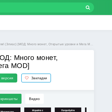
ас) [МОД: Много монет, Открытые уровни и Мега MOD] | Взлом Alias - Бум! на Андроид
МОД: Много монет,
ега MOD]
 версия
Закладки
криншоты
Видео