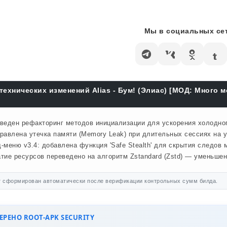
Мы в социальных сет
технических изменений Alias - Бум! (Элиас) [МОД: Много 
веден рефакторинг методов инициализации для ускорения холодного
равлена утечка памяти (Memory Leak) при длительных сессиях на у
-меню v3.4: добавлена функция 'Safe Stealth' для скрытия следов м
тие ресурсов переведено на алгоритм Zstandard (Zstd) — уменьше
 сформирован автоматически после верификации контрольных сумм билда.
РЕНО ROOT-APK SECURITY