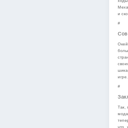
ходы
Меха
и ско
#
Сов
Окей
боль
стра
свои
шика
игре
#
Зак
Так,
мода
тепе
что,