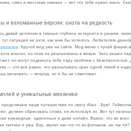
мика, смех и жестокие намеки — вот что тебе нужно знать. Ска
ы и взломанные версии: охота на редкость
рь давай заглянем в темные глубины интернета и узнаем, как
, тут ситуация не ахти, как мне бы хотелось. Любителям данно
компании
. Крутой мод уже на сайте. Мод меню с кучей фишек 
мечта многих, но пока не реализованы в живую. Зато нашел па
гают, но могут подкинуть тебе пару проблем с безопасностью. 
мки — это все равно, что раскалывать орех одной левой и надея
шь рисковать — вперед, но я бы не советовал.
мплей и уникальные механики
, продолжаем наше путешествие по свету
Alias - Бум!
. Геймпле
рил, должен обрисовать слова, не используя их. Вот тут начин
чая командные, одиночные и даже онлайн. Важно, что во всех 
ки тактики и ума. Вау, звучит как что-то из фильмов, не так л