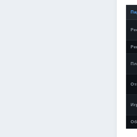
Па
Ре
Ре
Пл
От
Иг
Об