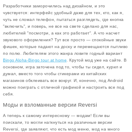
Разработчики заморочились над дизайном, и это
чувствуется: интерфейс удобный даже для тех, кто, как я,
чуть не сломал телефон, пытаться разглядеть, где кнопка
"включить", и поверь, не все на свете сделано для нас,
любителей "посмотри, а как это работает". А что насчет
звукового оформления? Тут все просто — спокойные звуки
фишек, которые падают на доску и перемещаются пытливо
по полю. Любителям этого жанра ловите годный вариант
Bingo Aloha-Bingo tour at home
. Крутой мод уже на сайте. В
основном, игра заточена под то, чтобы ты сидел, курил и
думал, вместо того чтобы стикерами из китайских
магазинов обклеивать все вокруг. И, конечно, под Android
можно поиграть с отличной графикой и настроить все под
себя.
Моды и взломанные версии Reversi
А теперь к самому интересному — модам! Если вы
поискали, то могли наткнуться на различные версии
Reversi, где заявляют, что есть мод меню, мод на много