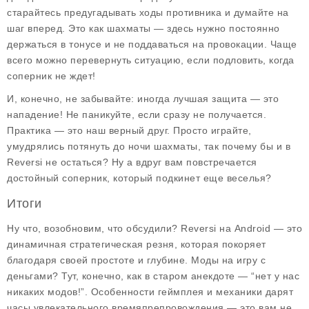
старайтесь предугадывать ходы противника и думайте на
шаг вперед. Это как шахматы — здесь нужно постоянно
держаться в тонусе и не поддаваться на провокации. Чаще
всего можно перевернуть ситуацию, если подловить, когда
соперник не ждет!
И, конечно, не забывайте: иногда лучшая защита — это
нападение! Не паникуйте, если сразу не получается.
Практика — это наш верный друг. Просто играйте,
умудрялись потянуть до ночи шахматы, так почему бы и в
Reversi не остаться? Ну а вдруг вам повстречается
достойный соперник, который подкинет еще веселья?
Итоги
Ну что, возобновим, что обсудили? Reversi на Android — это
динамичная стратегическая резня, которая покоряет
благодаря своей простоте и глубине. Моды на игру с
деньгами? Тут, конечно, как в старом анекдоте — “нет у нас
никаких модов!”. Особенности геймплея и механики дарят
часы увлекательного времяпрепровождения — это вам не