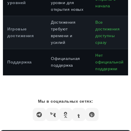
уровней
уровни для
начала
открытия новых
Достижения
Все
Игровые
требуют
достижения
достижения
времени и
доступны
усилий
сразу
Нет
Официальная
Поддержка
официальной
поддержка
поддержки
Мы в социальных сетях: