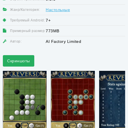
Настольные
Жанр/Категория:
7+
Требуемый Android:
773MB
Примерный размер:
AI Factory Limited
Автор:
Скриншоты