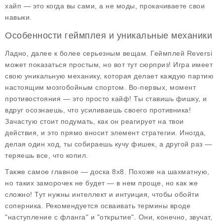
хайп — это когда вы сами, а не моды, прокачиваете свои
навыки.
Особенности геймплея и уникальные механики
Ладно, далее к более серьезным вещам. Геймплей Reversi
может показаться простым, но вот тут сюрприз! Игра имеет
свою уникальную механику, которая делает каждую партию
настоящим мозгобойным спортом.
Во-первых
, момент
противостояния — это просто кайф! Ты ставишь фишку, и
вдруг осознаешь, что усиливаешь своего противника!
Зачастую стоит подумать, как он реагирует на твои
действия, и это прямо вносит элемент стратегии. Иногда,
делая один ход, ты собираешь кучу фишек, а другой раз —
теряешь все, что копил.
Также самое главное —
доска 8x8
. Похоже на шахматную,
но таких заморочек не будет — в нем проще, но как же
сложно! Тут нужны интеллект и интуиция, чтобы обойти
соперника. Рекомендуется осваивать термины вроде
"наступление с фланга" и "открытие". Они, конечно, звучат,