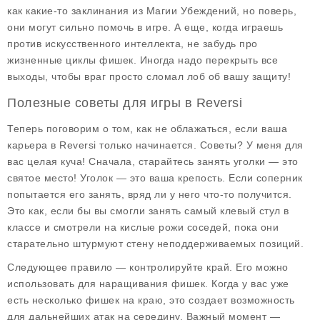
как какие-то заклинания из Магии Убеждений, но поверь,
они могут сильно помочь в игре. А еще, когда играешь
против искусственного интеллекта, не забудь про
жизненные циклы фишек. Иногда надо перекрыть все
выходы, чтобы враг просто сломал лоб об вашу защиту!
Полезные советы для игры в Reversi
Теперь поговорим о том, как не облажаться, если ваша
карьера в Reversi только начинается.
Советы
? У меня для
вас целая куча! Сначала, старайтесь занять уголки — это
святое место! Уголок — это ваша крепость. Если соперник
попытается его занять, вряд ли у него что-то получится.
Это как, если бы вы смогли занять самый клевый стул в
классе и смотрели на кислые рожи соседей, пока они
старательно штурмуют стену неподдерживаемых позиций.
Следующее правило — контролируйте край. Его можно
использовать для наращивания фишек. Когда у вас уже
есть несколько фишек на краю, это создает возможность
для дальнейших атак на середину.
Важный момент
—