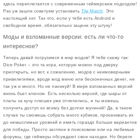
здесь переплетается с современным геймерским подходом!
Раз уж зашли советуем установить
Tile Match
. Это
настоящий хит. Так что, если у тебя есть Android и
свободное время, обязательно зацени эту штуку!
Моды и взломанные версии: есть ли что-то
интересное?
Теперь давай погрузимся в мир модов! Я тебе скажу так:
Dice Poker – это та игра, которую можно под дверку
приоткрыть, но вот, к сожалению, модов с неимоверными
привилегиями, вроде
мод меню
или
бесконечных денег
, не
так уж и много. Но не паникуй! В мире взломанных версий
жизнь бьет ключом. Есть несколько версий, где шары от
платы за кучу плюшек уже отлепились, и ты можешь
получить доступ ко всему без долгих мучений! Да, в таком
случае ты сможешь собрать много кубиков, прокачивать их
до немыслимых уровней и иметь гораздо больше вариантов
для победы. Просто загляни в поисковики или на любимые
форумы, где геймеры обсуждают свои находки. Но береги