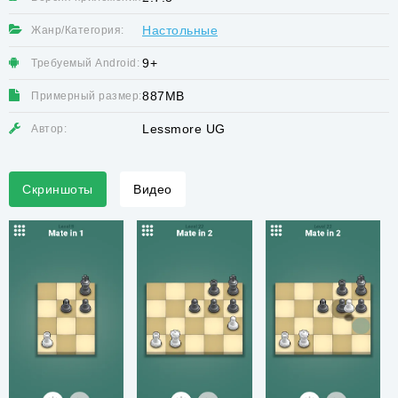
Настольные
Жанр/Категория:
9+
Требуемый Android:
887MB
Примерный размер:
Lessmore UG
Автор:
Скриншоты
Видео