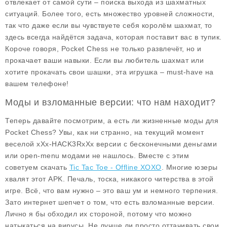
отвлекает от самой сути – поиска выхода из шахматных
ситуаций. Более того, есть множество уровней сложности,
так что даже если вы чувствуете себя королём шахмат, то
здесь всегда найдётся задача, которая поставит вас в тупик.
Короче говоря, Pocket Chess не только развлечёт, но и
прокачает ваши навыки. Если вы любитель шахмат или
хотите прокачать свои шашки, эта игрушка – must-have на
вашем телефоне!
Моды и взломанные версии: что нам находит?
Теперь давайте посмотрим, а есть ли жизненные моды для
Pocket Chess? Увы, как ни странно, на текущий момент
веселой xXx-HACK3RxXx версии с бесконечными деньгами
или open-menu модами не нашлось. Вместе с этим
советуем скачать
Tic Tac Toe - Offline XOXO
. Многие юзеры
хвалят этот APK. Печаль, тоска, никакого читерства в этой
игре. Всё, что вам нужно – это ваш ум и немного терпения.
Зато интернет шепчет о том, что есть взломанные версии.
Лично я бы обходил их стороной, потому что можно
натыкаться на вирусы. Не лучше ли просто оттачивать свои