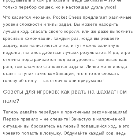
продумывать и контратаковать, ведь шахматы – это не
только перебор фишек, но и настоящая дуэль умов!
Что касается механик, Pocket Chess предлагает различные
уровни сложности и типы задач. Вы можете находить
лучший ход, спасать своего короля, или же даже выполнить
красивые комбинации. Каждый раз, когда вы решаете
задачу, вам начисляются очки, и тут можно залипнуть
надолго, пытаясь добиться лучших результатов. И да, игра
отлично подстраивается под ваш уровень: чем выше ваш
ранг, тем сложнее становятся задачи. Лично меня иногда
ставят в тупик такие комбинации, что я готов сломать
голову об стену – так отлично они придуманы!
Советы для игроков: как рвать на шахматном
поле?
Теперь давайте перейдем к практичным рекомендациям!
Первое правило – не спешите! Зачастую в напряжённой
ситуации вы бросаетесь на первый попавшийся ход, а это
чревато попасть в ловушку. Обдумайте каждый ход, ведь