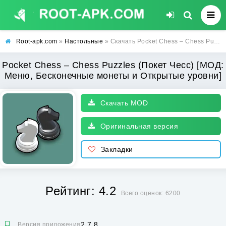
Root-apk.com
»
Настольные
» Скачать Pocket Chess – Chess Puzzles (Покет Чесс) [МОД: Меню, Бесконечные монеты и Открытые уровни] | Взлом Pocket Chess – Chess Puzzles на Андроид
Pocket Chess – Chess Puzzles (Покет Чесс) [МОД:
Меню, Бесконечные монеты и Открытые уровни]
Скачать MOD
Оригинальная версия
Закладки
Рейтинг: 4.2
Всего оценок: 6200
2.7.8
Версия приложения: