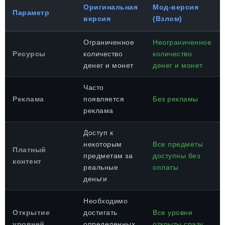
Оригинальная
Мод-версия
Параметр
версия
(Взлом)
Ограниченное
Неограниченное
Ресурсы
количество
количество
денег и монет
денег и монет
Часто
Реклама
появляется
Без рекламы
реклама
Доступ к
некоторым
Все предметы
Платный
предметам за
доступны без
контент
реальные
оплаты
деньги
Необходимо
Открытие
достигать
Все уровни
уровней
определенных
открыты сразу