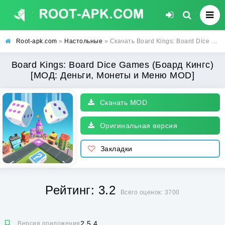
Root-apk.com
»
Настольные
» Скачать Board Kings: Board Dice Games (Боард Кингс) [МОД: Деньги, Монеты и Меню MOD] | Взлом Board Kings: Board Dice Games на Андроид
Board Kings: Board Dice Games (Боард Кингс)
[МОД: Деньги, Монеты и Меню MOD]
Скачать MOD
Оригинальная версия
Закладки
Рейтинг: 3.2
Всего оценок: 3700
2.5.4
Версия приложения: