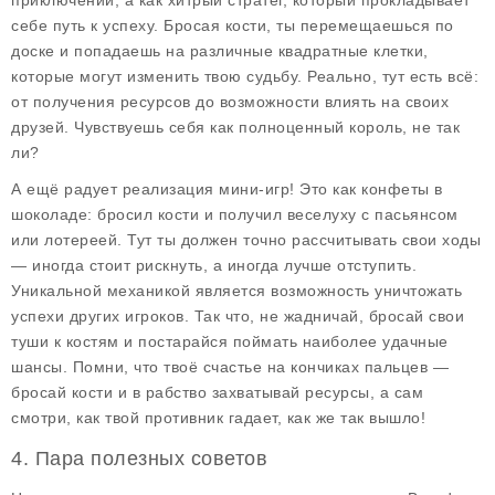
приключений, а как хитрый стратег, который прокладывает
себе путь к успеху. Бросая кости, ты перемещаешься по
доске и попадаешь на различные квадратные клетки,
которые могут изменить твою судьбу. Реально, тут есть всё:
от получения ресурсов до возможности влиять на своих
друзей. Чувствуешь себя как полноценный король, не так
ли?
А ещё радует реализация мини-игр! Это как конфеты в
шоколаде: бросил кости и получил веселуху с пасьянсом
или лотереей. Тут ты должен точно рассчитывать свои ходы
— иногда стоит рискнуть, а иногда лучше отступить.
Уникальной механикой является возможность уничтожать
успехи других игроков. Так что, не жадничай, бросай свои
туши к костям и постарайся поймать наиболее удачные
шансы. Помни, что твоё счастье на кончиках пальцев —
бросай кости и в рабство захватывай ресурсы, а сам
смотри, как твой противник гадает, как же так вышло!
4. Пара полезных советов