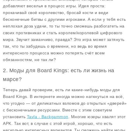
добавляют веселья в процесс игры. Идея проста:
прокачивай своё королевство, бросай кости и веди
бесконечные битвы с другими игроками. А если у тебя есть
неплохая доза удачи, то ты точно сможешь разбогатеть на
своих противниках и стать королем/королевой цифрового
мира. Звучит заманчиво, правда? Это игра может затянуть
так, что ты забудешь о времени, но ведь во время
интересного процесса можно потерять счёт всем
обязанностям, не так ли?
2. Моды для Board Kings: есть ли жизнь на
марсе?
Теперь давай проверим, есть ли какие-нибудь
моды для
Board Kings
. В интернете иногда можно наткнуться на всё,
что угодно — от деликатных взломов до открытых «дверей»
с бесконечными ресурсами. Вместе с этим советуем
установить
Tavla - Backgammon
. Многие юзеры хвалят этот
APK. Так вот, в случае с этой игрой, хорошо, что есть
несколько интересных вариантов. Ты сможешь найти моды,