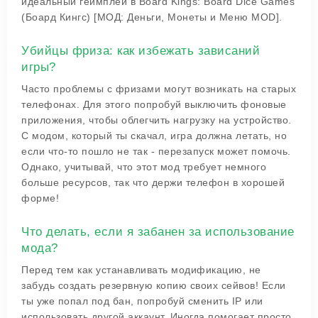
идеальный геймплей в Board Kings: Board Dice Games
(Боард Кингс) [МОД: Деньги, Монеты и Меню MOD].
Убийцы фриза: как избежать зависаний
игры?
Часто проблемы с фризами могут возникать на старых
телефонах. Для этого попробуй выключить фоновые
приложения, чтобы облегчить нагрузку на устройство.
С модом, который ты скачал, игра должна летать, но
если что-то пошло не так - перезапуск может помочь.
Однако, учитывай, что этот мод требует немного
больше ресурсов, так что держи телефон в хорошей
форме!
Что делать, если я забанен за использование
мода?
Перед тем как устанавливать модификацию, не
забудь создать резервную копию своих сейвов! Если
ты уже попал под бан, попробуй сменить IP или
использовать другой аккаунт. Иногда помогает просто