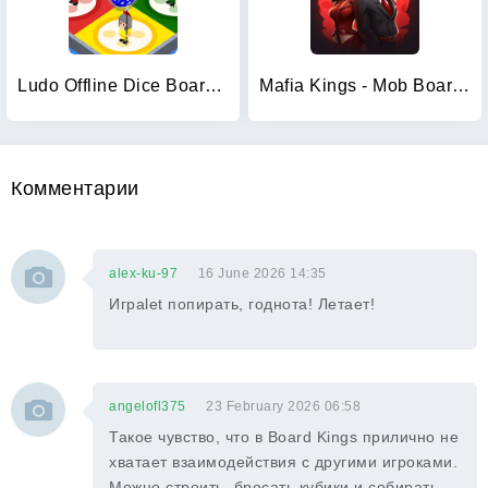
Ludo Offline Dice Board Game
Mafia Kings - Mob Board Game
Комментарии
alex-ku-97
16 June 2026 14:35
Играlet попирать, годнота! Летает!
angelofl375
23 February 2026 06:58
Такое чувство, что в Board Kings прилично не
хватает взаимодействия с другими игроками.
Можно строить, бросать кубики и собирать