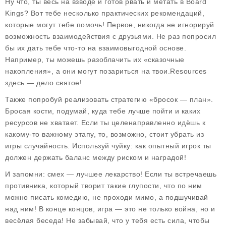
Ну что, ты весь на взводе и готов рвать и метать в Board
Kings? Вот тебе несколько
практических рекомендаций
,
которые могут тебе помочь! Первое, никогда не игнорируй
возможность взаимодействия с друзьями. Не раз попросил
бы их дать тебе что-то на взаимовыгодной основе.
Например, ты можешь разоблачить их «сказочные
накопления», а они могут позариться на твои.Resources
здесь — дело святое!
Также попробуй реализовать стратегию «бросок — план».
Бросая кости, подумай, куда тебе лучше пойти и каких
ресурсов не хватает. Если ты целенаправленно идёшь к
какому-то важному этапу, то, возможно, стоит убрать из
игры случайность. Используй чуйку: как опытный игрок ты
должен держать баланс между риском и наградой!
И запомни: смех — лучшее лекарство! Если ты встречаешь
противника, который творит такие глупости, что по ним
можно писать комедию, не проходи мимо, а подшучивай
над ним! В конце концов, игра — это не только война, но и
весёлая беседа! Не забывай, что у тебя есть сила, чтобы