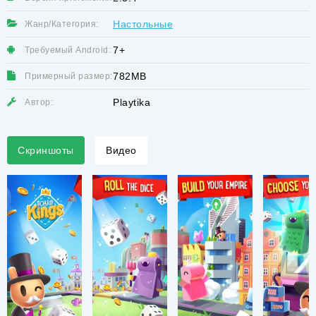
Настольные
Жанр/Категория:
7+
Требуемый Android:
782MB
Примерный размер:
Playtika
Автор:
Скриншоты
Видео