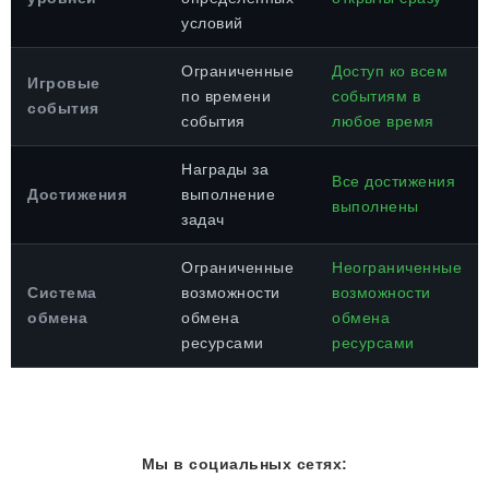
условий
Ограниченные
Доступ ко всем
Игровые
по времени
событиям в
события
события
любое время
Награды за
Все достижения
Достижения
выполнение
выполнены
задач
Ограниченные
Неограниченные
Система
возможности
возможности
обмена
обмена
обмена
ресурсами
ресурсами
Мы в социальных сетях: