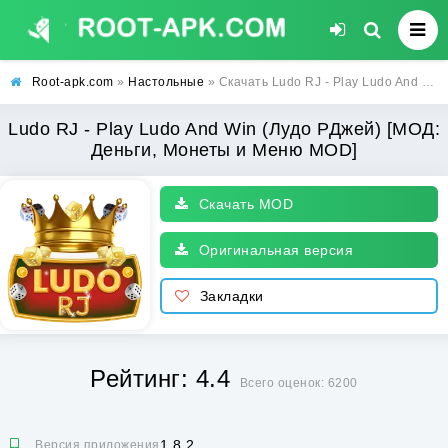
Root-apk.com
»
Настольные
» Скачать Ludo RJ - Play Ludo And Win (Лудо РДжей) [МОД: Деньги, Монеты и Меню MOD] | Взлом Ludo RJ - Play Ludo And Win на Андроид
Ludo RJ - Play Ludo And Win (Лудо РДжей) [МОД:
Деньги, Монеты и Меню MOD]
Скачать MOD
Оригинальная версия
Закладки
Рейтинг: 4.4
Всего оценок: 6200
1.8.2
Версия приложения: