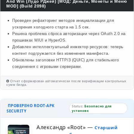
And Win (Лудо РДжей) [МОД: Деньги, Монеты и Меню
MOD] (Build 2098)
Проведен рефакторинг методов инициализации для
ускорения холодного старта на 1.5 сек.
Решена проблема сброса авторизации через OAuth 2.0 на
прошивках MIUI и HyperOS.
Добавлен интеллектуальный инжектор ресурсов: теперь
контент подгружается без изменения манифеста.
Обновлены заголовки HTTP/3 (QUIC) для стабильного
соединения с игровыми серверами.
Отчет сформирован автоматически после верификации контрольных
сумм билда.
ПРОВЕРЕНО ROOT-APK
Status:
Безопасно для
SECURITY
установк
Александр «Root»
—
Старший