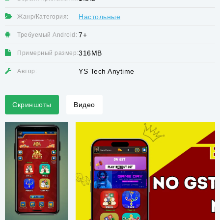
Настольные
Жанр/Категория:
7+
Требуемый Android:
316MB
Примерный размер:
YS Tech Anytime
Автор:
Скриншоты
Видео