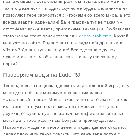
незнакомцами. Есть онлайн-режимы и локальные матчи,
так что даже если ты один, скучно не будет. Онлайн-матчи
позволяют тебе зарубиться с игроками со всего мира, а это
всегда азарт и адреналин! Да и графика тут не такая уж
отстойная: яркие цвета, прикольные анимации. Любителям
этого жанра стоит присмотреться к
chess problems
. Крутой
мод уже на сайте. Родное поле выглядит ободранным и
убогим? Да нет, тут оно крутое! Все сделано с душой –
яркости хватает, чтобы твои глаза не потухли за пару
партий.
Проверяем моды на Ludo RJ
Теперь, если ты ищешь, где взять моды для этой игры, то у
меня для тебя как минимум два важных слова –
«счастливый поиск». Моды такие, конечно, бывают, но как
их найти – это уже целая квестовая миссия. Что у нас,
дружище? Существует несколько модификаций, которые
могут дать тебе различные бонусы и преимущества.
Например, моды на много денег и моды, где всё открыто,
делают всю игру такой сладкой, что даже тебе потом с