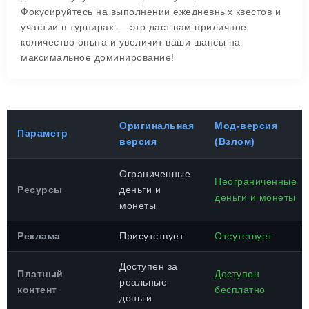
Фокусируйтесь на выполнении ежедневных квестов и
участии в турнирах — это даст вам приличное
количество опыта и увеличит ваши шансы на
максимальное доминирование!
Оригинальная
Мод-версия
Параметр
версия
(Взлом)
Ограниченные
Неограниченные
Ресурсы
деньги и
деньги и монеты
монеты
Реклама
Присутствует
Отсутствует
Доступен за
Платный
Доступен
реальные
контент
бесплатно
деньги