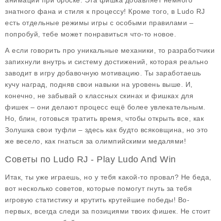
анимации при броске. Эта фишка добавляет немного
знатного фана и стиля к процессу! Кроме того, в Ludo RJ
есть отдельные режимы игры с особыми правилами –
попробуй, тебе может понравиться что-то новое.
А если говорить про уникальные механики, то разработчики
запихнули внутрь и систему достижений, которая реально
заводит в игру добавочную мотивацию. Ты заработаешь
кучу наград, подняв свои навыки на уровень выше. И,
конечно, не забывай о классных скинах и фишках для
фишек – они делают процесс ещё более увлекательным.
Но, блин, готовься тратить время, чтобы открыть все, как
Золушка свои туфли – здесь как будто всяковщина, но это
же весело, как гнаться за олимпийскими медалями!
Советы по Ludo RJ - Play Ludo And Win
Итак, ты уже играешь, но у тебя какой-то провал? Не беда,
вот несколько советов, которые помогут гнуть за тебя
игровую статистику и крутить крутейшие победы! Во-
первых, всегда следи за позициями твоих фишек. Не стоит