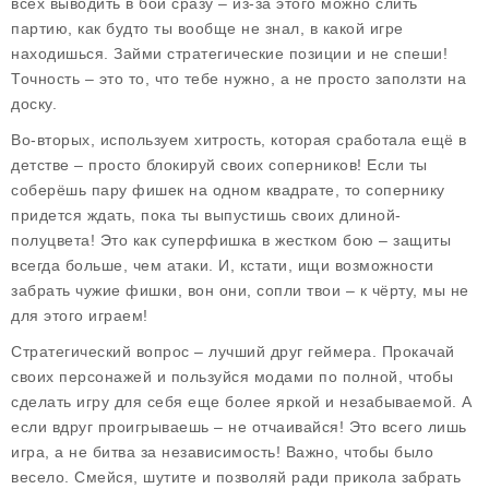
всех выводить в бой сразу – из-за этого можно слить
партию, как будто ты вообще не знал, в какой игре
находишься. Займи стратегические позиции и не спеши!
Точность – это то, что тебе нужно, а не просто заползти на
доску.
Во-вторых, используем хитрость, которая сработала ещё в
детстве – просто блокируй своих соперников! Если ты
соберёшь пару фишек на одном квадрате, то сопернику
придется ждать, пока ты выпустишь своих длиной-
полуцвета! Это как суперфишка в жестком бою – защиты
всегда больше, чем атаки. И, кстати, ищи возможности
забрать чужие фишки, вон они, сопли твои – к чёрту, мы не
для этого играем!
Стратегический вопрос – лучший друг геймера. Прокачай
своих персонажей и пользуйся модами по полной, чтобы
сделать игру для себя еще более яркой и незабываемой. А
если вдруг проигрываешь – не отчаивайся! Это всего лишь
игра, а не битва за независимость! Важно, чтобы было
весело. Смейся, шутите и позволяй ради прикола забрать