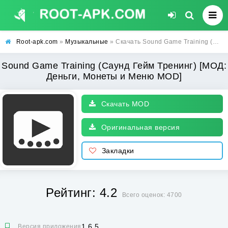
Root-apk.com
»
Музыкальные
» Скачать Sound Game Training (Саунд Гейм Тренинг) [МОД: Деньги, Монеты и Меню MOD] | Взлом Sound Game Training на Андроид
Sound Game Training (Саунд Гейм Тренинг) [МОД:
Деньги, Монеты и Меню MOD]
Скачать MOD
Оригинальная версия
Закладки
Рейтинг: 4.2
Всего оценок: 4700
1.6.5
Версия приложения: