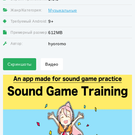
Музыкальные
Жанр/Категория:
9+
Требуемый Android:
612MB
Примерный размер:
hyoromo
Автор:
Скриншоты
Видео