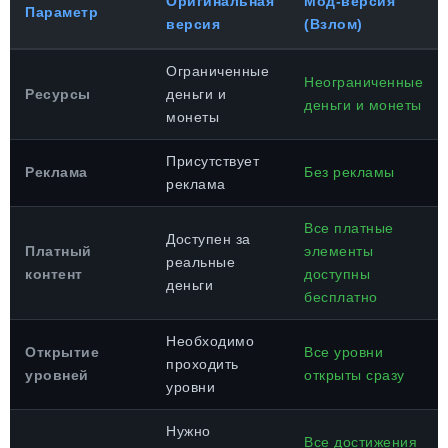
Оригинальная
Мод-версия
Параметр
версия
(Взлом)
Ограниченные
Неограниченные
Ресурсы
деньги и
деньги и монеты
монеты
Присутствует
Реклама
Без рекламы
реклама
Все платные
Доступен за
Платный
элементы
реальные
контент
доступны
деньги
бесплатно
Необходимо
Открытие
Все уровни
проходить
уровней
открыты сразу
уровни
Нужно
Все достижения