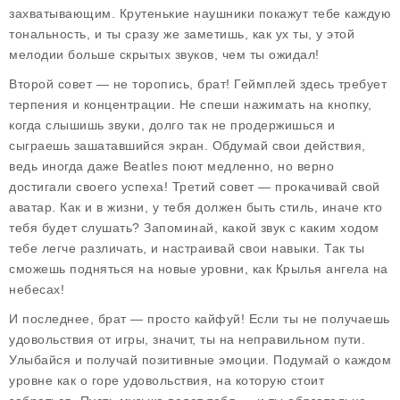
захватывающим. Крутенькие наушники покажут тебе каждую
тональность, и ты сразу же заметишь, как ух ты, у этой
мелодии больше скрытых звуков, чем ты ожидал!
Второй совет — не торопись, брат! Геймплей здесь требует
терпения и концентрации. Не спеши нажимать на кнопку,
когда слышишь звуки, долго так не продержишься и
сыграешь зашатавшийся экран. Обдумай свои действия,
ведь иногда даже Beatles поют медленно, но верно
достигали своего успеха! Третий совет — прокачивай свой
аватар. Как и в жизни, у тебя должен быть стиль, иначе кто
тебя будет слушать? Запоминай, какой звук с каким ходом
тебе легче различать, и настраивай свои навыки. Так ты
сможешь подняться на новые уровни, как Крылья ангела на
небесах!
И последнее, брат — просто кайфуй! Если ты не получаешь
удовольствия от игры, значит, ты на неправильном пути.
Улыбайся и получай позитивные эмоции. Подумай о каждом
уровне как о горе удовольствия, на которую стоит