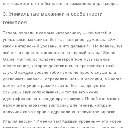
легче заметить хотя бы какие-то возможности для модов.
3. Уникальные механики и особенности
геймплея
Теперь погнали к самому интересному — геймплей и
уникальные механики. Вот ты, наверное, думаешь: «Хм,
какой интересный уровень, а что дальше?». Но поверь, тут
всё не так просто, как кажется на первый взгляд!
Sound
Game Training
использует невероятное музыкальное
оформление, которое действительно прокачивает твой
слух. В каждом уровне тебе нужно не просто слушать, а
улавливать нюансы, определять ноты и мелодии, а иногда
даже на интуицию рассчитывать. Вот ты, допустим,
слышишь звук колокольчика, и тут же его нужно
идентифицировать среди других звуков. Порой это может
напоминать забавную викторину для гениев, которые
получили свою порцию адреналина от звукотренировки.
Италия версий? Именно так! Каждый уровень — это новое
музыкальное умение, и чем больше ты играешь, тем лучше