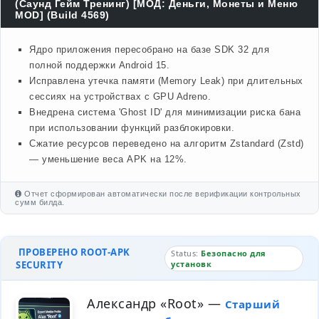
(Саунд Гейм Тренинг) [МОД: Деньги, Монеты и Меню
MOD] (Build 4569)
Ядро приложения пересобрано на базе SDK 32 для
полной поддержки Android 15.
Исправлена утечка памяти (Memory Leak) при длительных
сессиях на устройствах с GPU Adreno.
Внедрена система 'Ghost ID' для минимизации риска бана
при использовании функций разблокировки.
Сжатие ресурсов переведено на алгоритм Zstandard (Zstd)
— уменьшение веса APK на 12%.
Отчет сформирован автоматически после верификации контрольных
сумм билда.
ПРОВЕРЕНО ROOT-APK
Status:
Безопасно для
SECURITY
установк
Александр «Root»
—
Старший