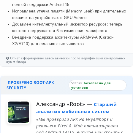
полной поддержки Android 15.
Исправлена утечка памяти (Memory Leak) при длительных
сессиях на устройствах с GPU Adreno.
Добавлен интеллектуальный инжектор ресурсов: теперь
контент подгружается без изменения манифеста.
Внедрена поддержка архитектуры ARMv9-A (Cortex-
X2/A710) для флагманских чипсетов.
Отчет сформирован автоматически после верификации контрольных
сумм билда.
ПРОВЕРЕНО ROOT-APK
Status:
Безопасно для
SECURITY
установк
Александр «Root»
—
Старший
аналитик мобильных систем
«Мы проверили APK на эмуляторе и
реальном Pixel 8. Мод оптимизирован
под Android 14/15, вирусов или скрытых