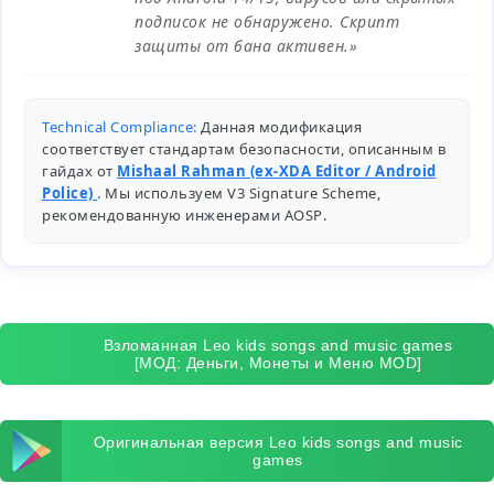
подписок не обнаружено. Скрипт
защиты от бана активен.»
Technical Compliance:
Данная модификация
соответствует стандартам безопасности, описанным в
гайдах от
Mishaal Rahman (ex-XDA Editor / Android
Police)
. Мы используем V3 Signature Scheme,
рекомендованную инженерами
AOSP
.
Взломанная Leo kids songs and music games
[МОД: Деньги, Монеты и Меню MOD]
Оригинальная версия Leo kids songs and music
games