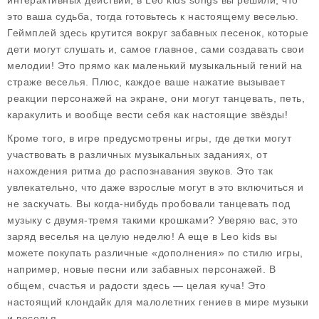
интерактивных действий, в Leo kids songs вы решили, что
это ваша судьба, тогда готовьтесь к настоящему веселью.
Геймплей здесь крутится вокруг забавных песенок, которые
дети могут слушать и, самое главное, сами создавать свои
мелодии! Это прямо как маленький музыкальный гений на
страже веселья. Плюс, каждое ваше нажатие вызывает
реакции персонажей на экране, они могут танцевать, петь,
каракулить и вообще вести себя как настоящие звёзды!
Кроме того, в игре предусмотрены игры, где детки могут
участвовать в различных музыкальных заданиях, от
нахождения ритма до распознавания звуков. Это так
увлекательно, что даже взрослые могут в это включиться и
не заскучать. Вы когда-нибудь пробовали танцевать под
музыку с двумя-тремя такими крошками? Уверяю вас, это
заряд веселья на целую неделю! А еще в Leo kids вы
можете покупать различные «дополнения» по стилю игры,
например, новые песни или забавных персонажей. В
общем, счастья и радости здесь — целая куча! Это
настоящий клондайк для малолетних гениев в мире музыки
и веселья.