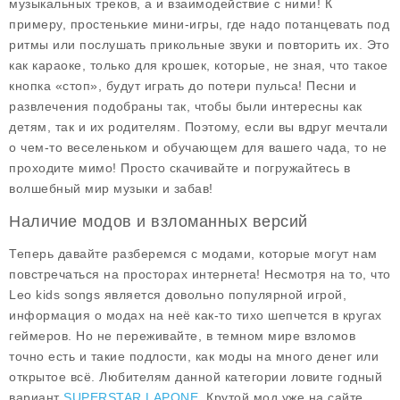
музыкальных треков, а и взаимодействие с ними! К
примеру, простенькие мини-игры, где надо потанцевать под
ритмы или послушать прикольные звуки и повторить их. Это
как караоке, только для крошек, которые, не зная, что такое
кнопка «стоп», будут играть до потери пульса! Песни и
развлечения подобраны так, чтобы были интересны как
детям, так и их родителям. Поэтому, если вы вдруг мечтали
о чем-то веселеньком и обучающем для вашего чада, то не
проходите мимо! Просто скачивайте и погружайтесь в
волшебный мир музыки и забав!
Наличие модов и взломанных версий
Теперь давайте разберемся с модами, которые могут нам
повстречаться на просторах интернета! Несмотря на то, что
Leo kids songs является довольно популярной игрой,
информация о модах на неё как-то тихо шепчется в кругах
геймеров. Но не переживайте, в темном мире взломов
точно есть и такие подлости, как моды на много денег или
открытое всё. Любителям данной категории ловите годный
вариант
SUPERSTAR LAPONE
. Крутой мод уже на сайте.