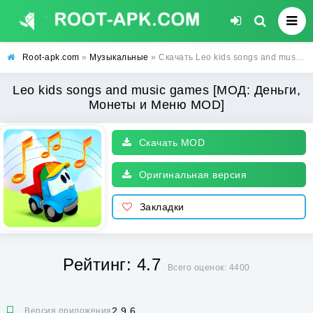
Root-apk.com
»
Музыкальные
» Скачать Leo kids songs and music games [МОД: Деньги, Монеты и Меню MOD] | Взлом Leo kids songs and music games на Андроид
Leo kids songs and music games [МОД: Деньги,
Монеты и Меню MOD]
Скачать MOD
Оригинальная версия
Закладки
Рейтинг: 4.7
Всего оценок: 4400
2.9.6
Версия приложения: