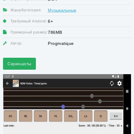
Музыкальные
Жанр/Категория:
6+
Требуемый Android:
786MB
Примерный размер:
Progmatique
Автор:
Скриншоты