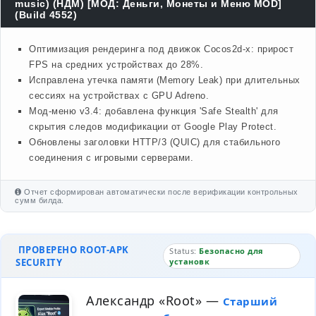
music) (НДМ) [МОД: Деньги, Монеты и Меню MOD]
(Build 4552)
Оптимизация рендеринга под движок Cocos2d-x: прирост
FPS на средних устройствах до 28%.
Исправлена утечка памяти (Memory Leak) при длительных
сессиях на устройствах с GPU Adreno.
Мод-меню v3.4: добавлена функция 'Safe Stealth' для
скрытия следов модификации от Google Play Protect.
Обновлены заголовки HTTP/3 (QUIC) для стабильного
соединения с игровыми серверами.
Отчет сформирован автоматически после верификации контрольных
сумм билда.
ПРОВЕРЕНО ROOT-APK
Status:
Безопасно для
SECURITY
установк
Александр «Root»
—
Старший