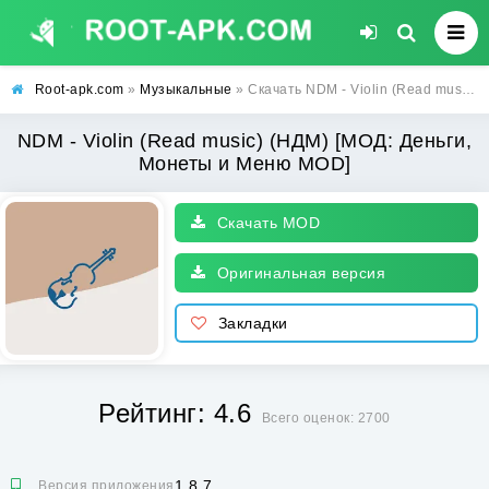
Root-apk.com
»
Музыкальные
» Скачать NDM - Violin (Read music) (НДМ) [МОД: Деньги, Монеты и Меню MOD] | Взлом NDM - Violin (Read music) на Андроид
NDM - Violin (Read music) (НДМ) [МОД: Деньги,
Монеты и Меню MOD]
Скачать MOD
Оригинальная версия
Закладки
Рейтинг: 4.6
Всего оценок: 2700
1.8.7
Версия приложения: