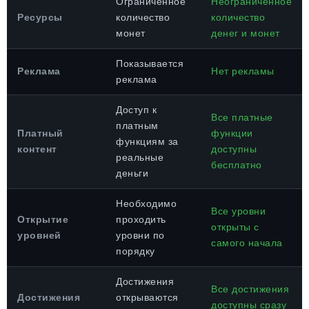
Ограниченное
Неограниченное
Ресурсы
количество
количество
монет
денег и монет
Показывается
Реклама
Нет рекламы
реклама
Доступ к
Все платные
платным
Платный
функции
функциям за
контент
доступны
реальные
бесплатно
деньги
Необходимо
Все уровни
Открытие
проходить
открыты с
уровней
уровни по
самого начала
порядку
Достижения
Все достижения
Достижения
открываются
доступны сразу