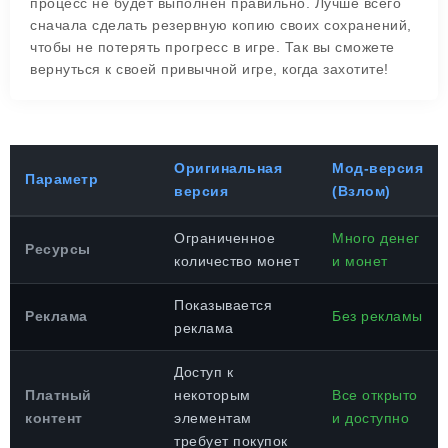
процесс не будет выполнен правильно. Лучше всего
сначала сделать резервную копию своих сохранений,
чтобы не потерять прогресс в игре. Так вы сможете
вернуться к своей привычной игре, когда захотите!
Оригинальная
Мод-версия
Параметр
версия
(Взлом)
Ограниченное
Много денег
Ресурсы
количество монет
и монет
Показывается
Реклама
Без рекламы
реклама
Доступ к
Платный
некоторым
Все открыто
контент
элементам
и доступно
требует покупок