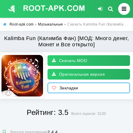
Root-apk.com
»
Музыкальные
» Скачать Kalimba Fun (Калимба Фан) [МОД: Много денег, Монет и Все открыто] | Взлом Kalimba Fun на Андроид
Kalimba Fun (Калимба Фан) [МОД: Много денег,
Монет и Все открыто]
Скачать MOD
Оригинальная версия
Закладки
Рейтинг: 3.5
Всего оценок: 3100
2.4.4
Версия приложения: