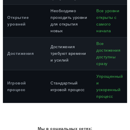
Необходимо
Все уровни
Открытие
проходить уровни
открыты с
уровней
для открытия
самого
новых
начала
Все
Достижения
достижения
Достижения
требуют времени
доступны
и усилий
сразу
Упрощенный
Игровой
Стандартный
и
процесс
игровой процесс
ускоренный
процесс
Мы в социальных сетях: