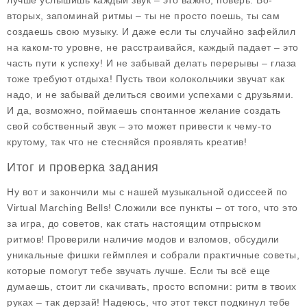
лучше услышишь каждый звук – это важно, поверь. Во-
вторых, запоминай ритмы – ты не просто поешь, ты сам
создаешь свою музыку. И даже если ты случайно зафейлил
на каком-то уровне, не расстраивайся, каждый падает – это
часть пути к успеху! И не забывай делать перерывы – глаза
тоже требуют отдыха! Пусть твои колокольчики звучат как
надо, и не забывай делиться своими успехами с друзьями.
И да, возможно, поймаешь спонтанное желание создать
свой собственный звук – это может привести к чему-то
крутому, так что не стесняйся проявлять креатив!
Итог и проверка задания
Ну вот и закончили мы с нашей музыкальной одиссеей по
Virtual Marching Bells
! Сложили все пункты – от того, что это
за игра, до советов, как стать настоящим отпрыском
ритмов! Проверили наличие модов и взломов, обсудили
уникальные фишки геймплея и собрали практичные советы,
которые помогут тебе звучать лучше. Если ты всё еще
думаешь, стоит ли скачивать, просто вспомни: ритм в твоих
руках – так дерзай! Надеюсь, что этот текст подкинул тебе