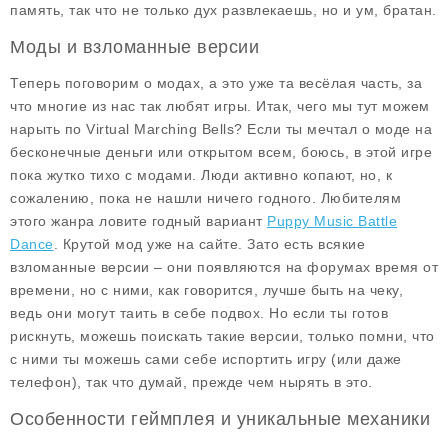
память, так что не только дух развлекаешь, но и ум, братан.
Моды и взломанные версии
Теперь поговорим о модах, а это уже та весёлая часть, за
что многие из нас так любят игры. Итак, чего мы тут можем
нарыть по
Virtual Marching Bells
? Если ты мечтал о
моде на
бесконечные деньги
или
открытом всем
, боюсь, в этой игре
пока жутко тихо с модами. Люди активно копают, но, к
сожалению, пока не нашли ничего годного. Любителям
этого жанра ловите годный вариант
Puppy Music Battle
Dance
. Крутой мод уже на сайте. Зато есть всякие
взломанные версии – они появляются на форумах время от
времени, но с ними, как говорится, лучше быть на чеку,
ведь они могут таить в себе подвох. Но если ты готов
рискнуть, можешь поискать такие версии, только помни, что
с ними ты можешь сами себе испортить игру (или даже
телефон), так что думай, прежде чем нырять в это.
Особенности геймплея и уникальные механики