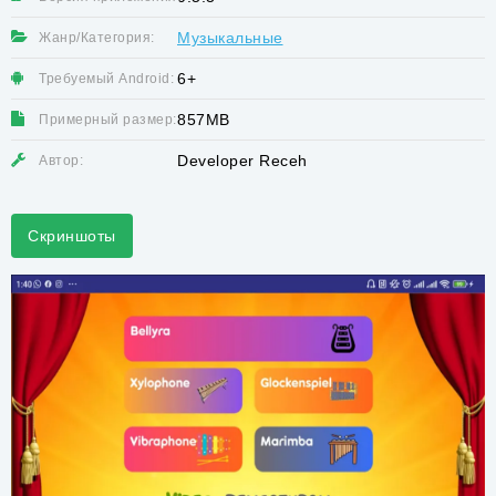
Музыкальные
Жанр/Категория:
6+
Требуемый Android:
857MB
Примерный размер:
Developer Receh
Автор:
Скриншоты