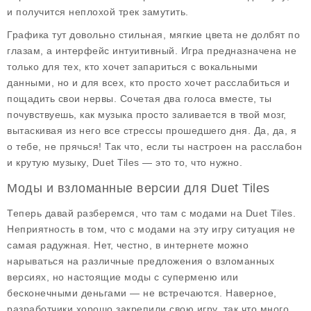
и получится неплохой трек замутить.
Графика тут довольно стильная, мягкие цвета не долбят по
глазам, а интерфейс интуитивный. Игра предназначена не
только для тех, кто хочет запариться с вокальными
данными, но и для всех, кто просто хочет расслабиться и
пощадить свои нервы. Сочетая два голоса вместе, ты
почувствуешь, как музыка просто заливается в твой мозг,
вытаскивая из него все стрессы прошедшего дня. Да, да, я
о тебе, не прячься! Так что, если ты настроен на расслабон
и крутую музыку, Duet Tiles — это то, что нужно.
Моды и взломанные версии для Duet Tiles
Теперь давай разберемся, что там с модами на Duet Tiles.
Неприятность в том, что с модами на эту игру ситуация не
самая радужная. Нет, честно, в интернете можно
нарываться на различные предложения о взломанных
версиях, но настоящие моды с суперменю или
бесконечными деньгами — не встречаются. Наверное,
разработчики хорошо закрепили свою игру, так что много