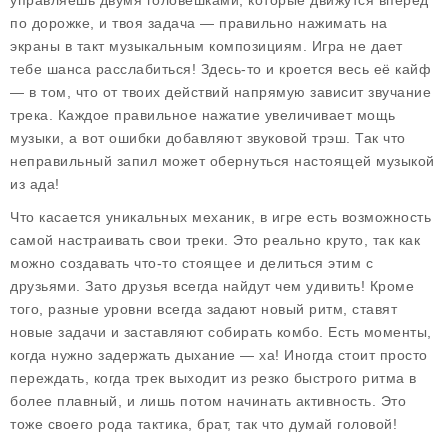
управляешь двумя головешками, которые движутся вперед
по дорожке, и твоя задача — правильно нажимать на
экраны в такт музыкальным композициям. Игра не дает
тебе шанса расслабиться! Здесь-то и кроется весь её кайф
— в том, что от твоих действий напрямую зависит звучание
трека. Каждое правильное нажатие увеличивает мощь
музыки, а вот ошибки добавляют звуковой трэш. Так что
неправильный запил может обернуться настоящей музыкой
из ада!
Что касается уникальных механик, в игре есть возможность
самой настраивать свои треки. Это реально круто, так как
можно создавать что-то стоящее и делиться этим с
друзьями. Зато друзья всегда найдут чем удивить! Кроме
того, разные уровни всегда задают новый ритм, ставят
новые задачи и заставляют собирать комбо. Есть моменты,
когда нужно задержать дыхание — ха! Иногда стоит просто
переждать, когда трек выходит из резко быстрого ритма в
более плавный, и лишь потом начинать активность. Это
тоже своего рода тактика, брат, так что думай головой!