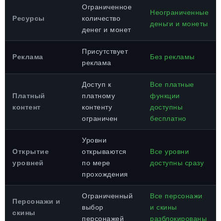
Ограниченное
Неограниченные
Ресурсы
количество
деньги и монеты
денег и монет
Присутствует
Реклама
Без рекламы
реклама
Доступ к
Все платные
Платный
платному
функции
контент
контенту
доступны
ограничен
бесплатно
Уровни
Открытие
открываются
Все уровни
уровней
по мере
доступны сразу
прохождения
Ограниченный
Все персонажи
Персонажи и
выбор
и скины
скины
персонажей
разблокированы