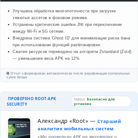
Улучшена обработка многопоточности при загрузке
тяжелых ассетов в фоновом режиме.
Устранены критические ошибки JNI при переключении
между Wi-Fi и 5G сетями.
Внедрена система 'Ghost ID' для минимизации риска бана
при использовании функций разблокировки.
Сжатие ресурсов переведено на алгоритм Zstandard (Zstd)
— уменьшение веса APK на 12%.
Отчет сформирован автоматически после верификации контрольных
сумм билда.
ПРОВЕРЕНО ROOT-APK
Status:
Безопасно для
SECURITY
установк
Александр «Root»
—
Старший
аналитик мобильных систем
«Мы проверили APK на эмуляторе и