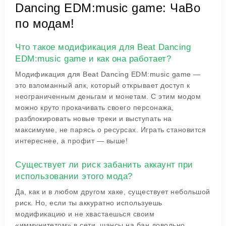
Dancing EDM:music game: ЧаВо
по модам!
Что такое модификация для Beat Dancing
EDM:music game и как она работает?
Модификация для Beat Dancing EDM:music game —
это взломанный апк, который открывает доступ к
неограниченным деньгам и монетам. С этим модом
можно круто прокачивать своего персонажа,
разблокировать новые треки и выступать на
максимуме, не парясь о ресурсах. Играть становится
интереснее, а профит — выше!
Существует ли риск забанить аккаунт при
использовании этого мода?
Да, как и в любом другом хаке, существует небольшой
риск. Но, если ты аккуратно используешь
модификацию и не хвастаешься своим
«иммунитетом» в сети, шансы на бан довольно