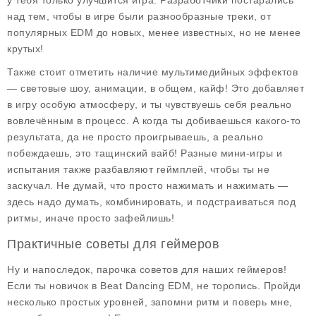
у тебя только улучшится игра. Разработчики постарались
над тем, чтобы в игре были разнообразные треки, от
популярных EDM до новых, менее известных, но не менее
крутых!
Также стоит отметить наличие
мультимедийных эффектов
— световые шоу, анимации, в общем, кайф! Это добавляет
в игру особую атмосферу, и ты чувствуешь себя реально
вовлечённым в процесс. А когда ты добиваешься какого-то
результата, да не просто проигрываешь, а реально
побеждаешь, это тащинский вайб! Разные мини-игры и
испытания также разбавляют геймплей, чтобы ты не
заскучал. Не думай, что просто нажимать и нажимать —
здесь надо думать, комбинировать, и подстраиваться под
ритмы, иначе просто зафейлишь!
Практичные советы для геймеров
Ну и напоследок, парочка советов для наших геймеров!
Если ты новичок в Beat Dancing EDM, не торопись. Пройди
несколько простых уровней, запомни ритм и поверь мне,