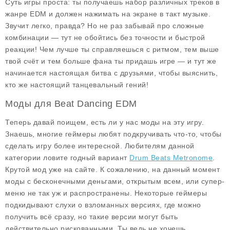
Суть игры проста: ты получаешь набор различных треков в
жанре EDM и должен нажимать на экране в такт музыке.
Звучит легко, правда? Но не раз забывай про сложные
комбинации — тут не обойтись без точности и быстрой
реакции! Чем лучше ты справляешься с ритмом, тем выше
твой счёт и тем больше фана ты придашь игре — и тут же
начинается настоящая битва с друзьями, чтобы выяснить,
кто же настоящий танцевальный гений!
Моды для Beat Dancing EDM
Теперь давай поищем, есть ли у нас
моды
на эту игру.
Знаешь, многие геймеры любят подкручивать что-то, чтобы
сделать игру более интересной. Любителям данной
категории ловите годный вариант
Drum Beats Metronome
.
Крутой мод уже на сайте. К сожалению, на данный момент
моды с
бесконечными деньгами
,
открытым всем
, или супер-
меню не так уж и распространены. Некоторые геймеры
подкидывают слухи о
взломанных версиях
, где можно
получить всё сразу, но такие версии могут быть
действительно рискованными. Ты ведь не хочешь