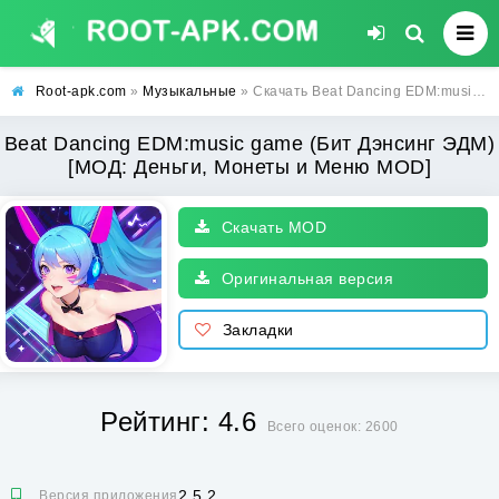
Root-apk.com
»
Музыкальные
» Скачать Beat Dancing EDM:music game (Бит Дэнсинг ЭДМ) [МОД: Деньги, Монеты и Меню MOD] | Взлом Beat Dancing EDM:music game на Андроид
Beat Dancing EDM:music game (Бит Дэнсинг ЭДМ)
[МОД: Деньги, Монеты и Меню MOD]
Скачать MOD
Оригинальная версия
Закладки
Рейтинг: 4.6
Всего оценок: 2600
2.5.2
Версия приложения: