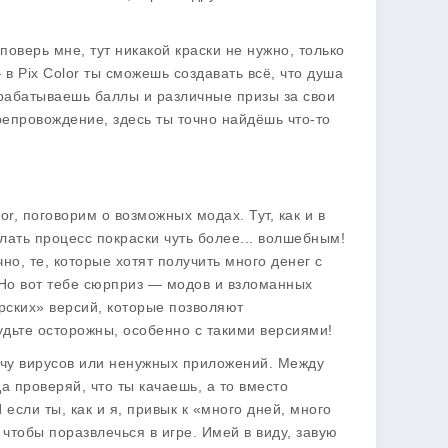
поверь мне, тут никакой краски не нужно, только
 Pix Color ты сможешь создавать всё, что душа
зарабатываешь баллы и различные призы за свои
репровождение, здесь ты точно найдёшь что-то
or, поговорим о возможных модах. Тут, как и в
лать процесс покраски чуть более... волшебным!
чно, те, которые хотят получить
много денег
с
. Но вот тебе сюрприз — модов и взломанных
керских» версий, которые позволяют
удьте осторожны, особенно с такими версиями!
кучу вирусов или ненужных приложений. Между
а проверяй, что ты качаешь, а то вместо
если ты, как и я, привык к «много дней, много
тобы поразвлечься в игре. Имей в виду, завую