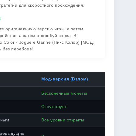
тратегии для скоростного прохождения.
?
ите оригинальную версию игры, а затем
тройстве, а затем попробуй снова. В
x Color - Jogue e Ganhe (Пикс Колор) [МОД:
 без перебоев!
Мод-версия (Взлом)
Бесконечные монеты
Отсутствует
ньги
Все уровни открыты
предыдущие