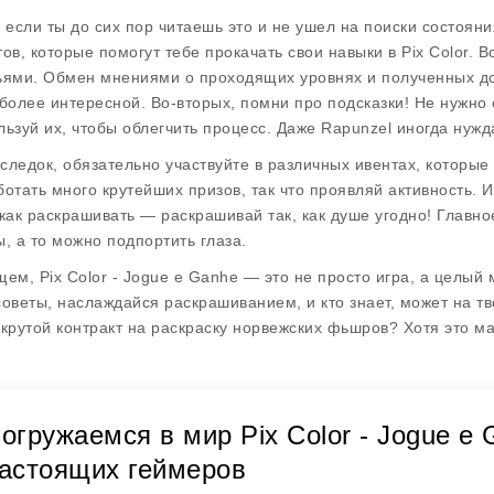
, если ты до сих пор читаешь это и не ушел на поиски состояни
тов, которые помогут тебе прокачать свои навыки в Pix Color. 
ьями. Обмен мнениями о проходящих уровнях и полученных до
 более интересной. Во-вторых, помни про подсказки! Не нужно
льзуй их, чтобы облегчить процесс. Даже Rapunzel иногда нуж
следок, обязательно участвуйте в различных ивентах, которые
ботать много крутейших призов, так что проявляй активность. 
 как раскрашивать — раскрашивай так, как душе угодно! Главно
ы, а то можно подпортить глаза.
щем, Pix Color - Jogue e Ganhe — это не просто игра, а целый
советы, наслаждайся раскрашиванием, и кто знает, может на тв
 крутой контракт на раскраску норвежских фьшров? Хотя это ма
огружаемся в мир Pix Color - Jogue e
астоящих геймеров