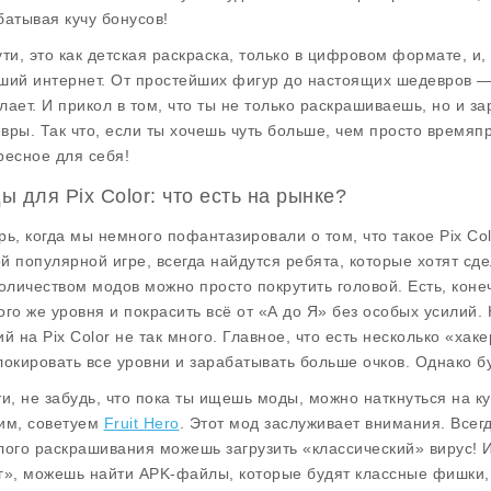
батывая кучу бонусов!
ути, это как детская раскраска, только в цифровом формате, и, 
ший интернет. От простейших фигур до настоящих шедевров — в
лает. И прикол в том, что ты не только раскрашиваешь, но и 
вры. Так что, если ты хочешь чуть больше, чем просто времяп
ресное для себя!
ы для Pix Color: что есть на рынке?
рь, когда мы немного пофантазировали о том, что такое Pix Col
й популярной игре, всегда найдутся ребята, которые хотят сде
количеством модов можно просто покрутить головой. Есть, коне
ого же уровня и покрасить всё от «А до Я» без особых усилий
ий на Pix Color не так много. Главное, что есть несколько «ха
локировать все уровни и зарабатывать больше очков. Однако б
ти, не забудь, что пока ты ищешь моды, можно наткнуться на 
им, советуем
Fruit Hero
. Этот мод заслуживает внимания. Всегд
лого раскрашивания можешь загрузить «классический» вирус! И 
г», можешь найти APK-файлы, которые будят классные фишки, ч