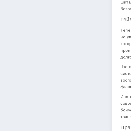
шита
безо
Гей
Тепе
но у
кото
проя
долг
Что 
сист
восп
фишк
И во
совр
бону
точн
Пра