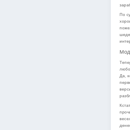
зара
По с
хоро
поже
шеде
инте
Мод
Тепе
любо
Да, 
перв
верс
разб
Кста
проч
весе
дене