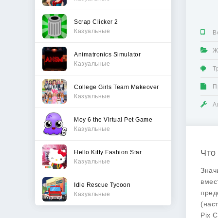
Scrap Clicker 2
Казуальные
В
Ж
Animatronics Simulator
Казуальные
Т
П
College Girls Team Makeover
Казуальные
А
Moy 6 the Virtual Pet Game
Казуальные
Что
Hello Kitty Fashion Star
Казуальные
Значи
вмес
Idle Rescue Tycoon
пред
Казуальные
(нас
Pix 