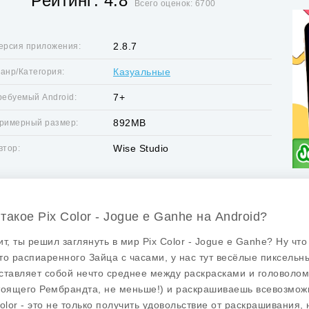
Рейтинг: 4.8
Всего оценок: 6700
2.8.7
ерсия приложения:
Казуальные
анр/Категория:
7+
ребуемый Android:
892MB
римерный размер:
Wise Studio
втор:
 такое Pix Color - Jogue e Ganhe на Android?
т, ты решил заглянуть в мир Pix Color - Jogue e Ganhe? Ну что 
то распиаренного Зайца с часами, у нас тут весёлые пиксельн
ставляет собой нечто среднее между раскрасками и головолом
тоящего Рембрандта, не меньше!) и раскрашиваешь всевозможн
Color - это не только получить удовольствие от раскрашивания, 