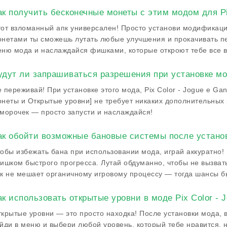
ак получить бесконечные монеты с этим модом для Pi
от взломанный апк универсален! Просто установи модификаци
нетами ты сможешь лутать любые улучшения и прокачивать пе
ню мода и наслаждайся фишками, которые откроют тебе все в
удут ли запрашиваться разрешения при установке м
 переживай! При установке этого мода, Pix Color - Jogue e G
неты и Открытые уровни] не требует никаких дополнительных
морочек — просто запусти и наслаждайся!
ак обойти возможные бановые системы после устано
обы избежать бана при использовании мода, играй аккуратно!
ишком быстрого прогресса. Лутай обдуманно, чтобы не вызвать
к не мешает органичному игровому процессу — тогда шансы 
ак использовать открытые уровни в моде Pix Color - 
крытые уровни — это просто находка! После установки мода, в
йди в меню и выбери любой уровень, который тебе нравится, н