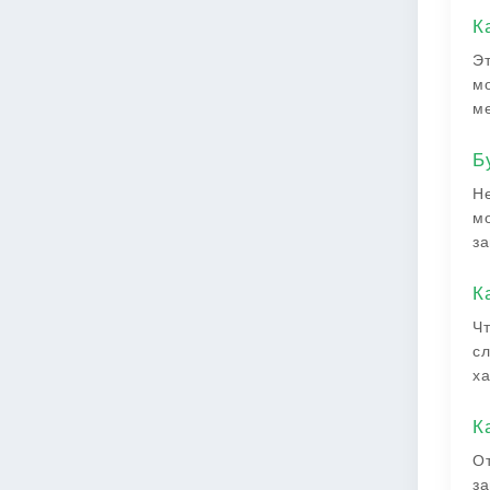
К
Эт
мо
ме
Б
Не
мо
за
К
Чт
сл
ха
К
От
за