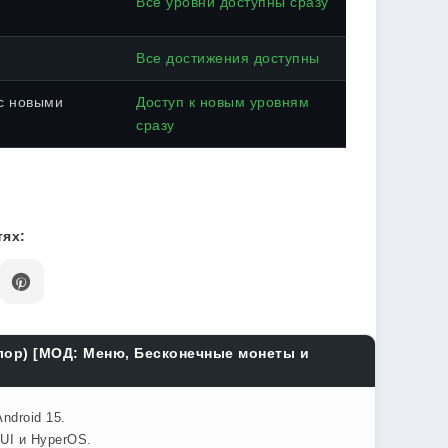
Все уровни доступны сразу
Все достижения доступны
с новыми
Доступ к новым уровням
сразу
ях:
олор) [МОД: Меню, Бесконечные монеты и
ndroid 15.
UI и HyperOS.