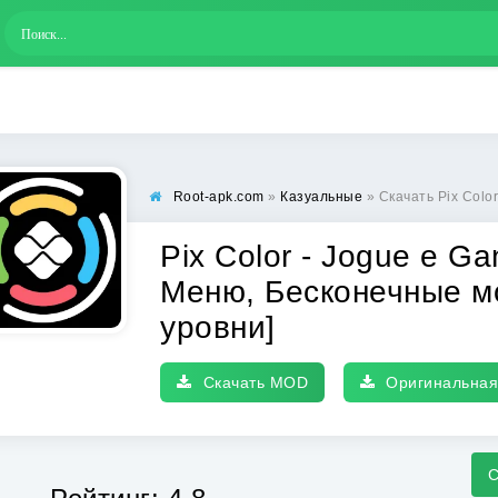
Root-apk.com
»
Казуальные
» Скачать Pix Color - Jogue e Ganhe 
Pix Color - Jogue e G
Меню, Бесконечные м
уровни]
Скачать MOD
Оригинальная
С