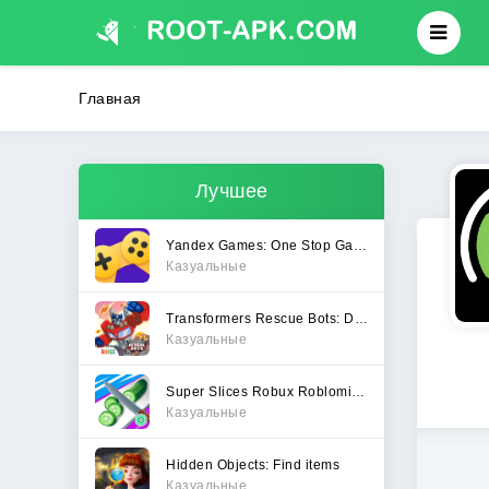
Главная
Лучшее
Yandex Games: One Stop Gateway
Казуальные
Transformers Rescue Bots: Dash
Казуальные
Super Slices Robux Roblominer
Казуальные
Hidden Objects: Find items
Казуальные