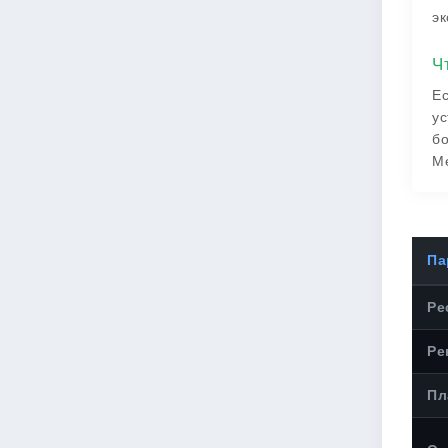
эк
Ч
Ес
ус
бо
Ме
Па
Ре
Ре
Пл