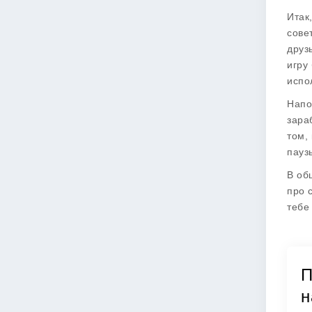
Итак
сове
друз
игру
испо
Напо
зара
том,
пауз
В об
про 
тебе
П
н