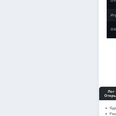
От
Иг
Об
Лог 
Откры
Ядр
Реш