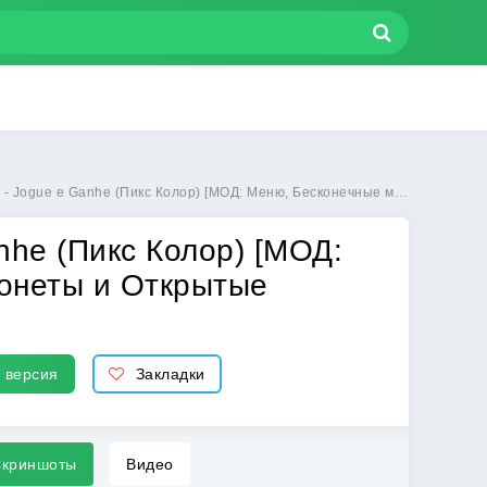
(Пикс Колор) [МОД: Меню, Бесконечные монеты и Открытые уровни] | Взлом Pix Color - Jogue e Ganhe на Андроид
anhe (Пикс Колор) [МОД:
онеты и Открытые
 версия
Закладки
криншоты
Видео