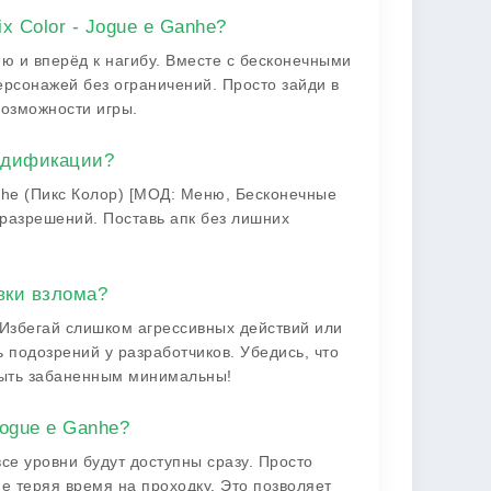
x Color - Jogue e Ganhe?
ю и вперёд к нагибу. Вместе с бесконечными
рсонажей без ограничений. Просто зайди в
озможности игры.
одификации?
anhe (Пикс Колор) [МОД: Меню, Бесконечные
 разрешений. Поставь апк без лишних
вки взлома?
 Избегай слишком агрессивных действий или
 подозрений у разработчиков. Убедись, что
быть забаненным минимальны!
Jogue e Ganhe?
се уровни будут доступны сразу. Просто
е теряя время на проходку. Это позволяет