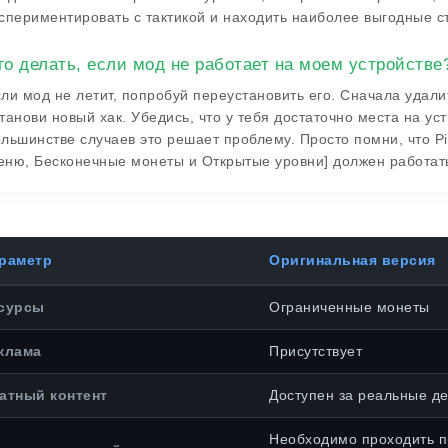
спериментировать с тактикой и находить наиболее выгодные с
то делать, если мод не работает на моем устройстве
ли мод не летит, попробуй переустановить его. Сначала удал
танови новый хак. Убедись, что у тебя достаточно места на ус
льшинстве случаев это решает проблему. Просто помни, что Pi
ню, Бесконечные монеты и Открытые уровни] должен работать
раметр
Оригинальная версия
сурсы
Ограниченные монеты
клама
Присутствует
атный контент
Доступен за реальные де
Необходимо проходить 