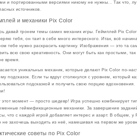
ми и портированными версиями никому не нужны... Так что, л
пасных источников.
мплей и механики Pix Color
рь давай тронем темы самих механик игры. Геймплей Pix Color
веряю тебя, он таит в себе много интересного. Итак, всё начин
ром тебе нужно раскрасить картинку. Изображения — это та са
вить всю свою креативность. Они могут быть как простыми, так
ое время.
касается уникальных механик, которые делают Pix Color по-на
ему подсказок. Если ты вдруг столкнулся с уровнем, который 
ользоваться подсказкой и получить свою порцию вдохновения.
и!
т этот момент — просто шедевр! Игра успешно комбинирует т
еменные геймификационные механики. За завершение заданий
сы, что с каждой игрой добавляет интерес и азарт. В общем, у P
о не захочешь выходить из неё, намешивая на первом же уровн
ктические советы по Pix Color