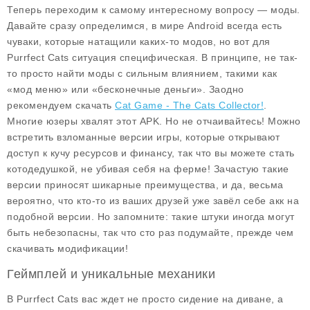
Теперь переходим к самому интересному вопросу — моды.
Давайте сразу определимся, в мире Android всегда есть
чуваки, которые натащили каких-то модов, но вот для
Purrfect Cats ситуация специфическая. В принципе, не так-
то просто найти моды с сильным влиянием, такими как
«мод меню» или «бесконечные деньги». Заодно
рекомендуем скачать
Cat Game - The Cats Collector!
.
Многие юзеры хвалят этот APK. Но не отчаивайтесь! Можно
встретить взломанные версии игры, которые открывают
доступ к кучу ресурсов и финансу, так что вы можете стать
котодедушкой, не убивая себя на ферме! Зачастую такие
версии приносят шикарные преимущества, и да, весьма
вероятно, что кто-то из ваших друзей уже завёл себе акк на
подобной версии. Но запомните: такие штуки иногда могут
быть небезопасны, так что сто раз подумайте, прежде чем
скачивать модификации!
Геймплей и уникальные механики
В Purrfect Cats вас ждет не просто сидение на диване, а