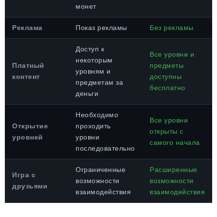
монет
Реклама
Показ рекламы
Без рекламы
Доступ к
Все уровни и
некоторым
Платный
предметы
уровням и
контент
доступны
предметам за
бесплатно
деньги
Необходимо
Все уровни
Открытие
проходить
открыты с
уровней
уровни
самого начала
последовательно
Ограниченные
Расширенные
Игра с
возможности
возможности
друзьями
взаимодействия
взаимодействия