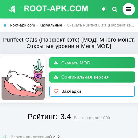
Root-apk.com
»
Казуальные
» Скачать Purrfect Cats (Парфект кэтс) [МОД: Много монет, Открытые уровни и Мега MOD] | Взлом Purrfect Cats на Андроид
Purrfect Cats (Парфект кэтс) [МОД: Много монет,
Открытые уровни и Мега MOD]
Скачать MOD
Оригинальная версия
Закладки
Рейтинг: 3.4
Всего оценок: 1000
0.4.2
Версия приложения: