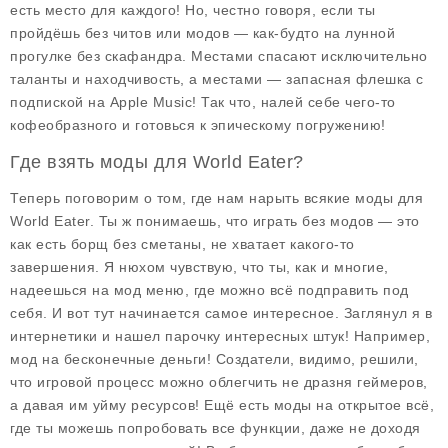
есть место для каждого! Но, честно говоря, если ты
пройдёшь без читов или модов — как-будто на лунной
прогулке без скафандра. Местами спасают исключительно
таланты и находчивость, а местами — запасная флешка с
подпиской на Apple Music! Так что, налей себе чего-то
кофеобразного и готовься к эпическому погружению!
Где взять моды для World Eater?
Теперь поговорим о том, где нам нарыть всякие моды для
World Eater. Ты ж понимаешь, что играть без модов — это
как есть борщ без сметаны, не хватает какого-то
завершения. Я нюхом чувствую, что ты, как и многие,
надеешься на
мод меню
, где можно всё подправить под
себя. И вот тут начинается самое интересное. Заглянул я в
интернетики и нашел парочку интересных штук! Например,
мод на
бесконечные деньги
! Создатели, видимо, решили,
что игровой процесс можно облегчить не дразня геймеров,
а давая им уйму ресурсов! Ещё есть моды на
открытое всё
,
где ты можешь попробовать все функции, даже не доходя