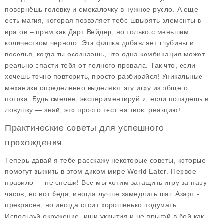
повернёшь головку и смекалочку в нужное русло. А еще
есть магия, которая позволяет тебе швырять элементы в
врагов – прям как Дарт Вейдер, но только с меньшим
количеством черного. Эта фишка добавляет глубины и
веселья, когда ты осознаешь, что одна комбинация может
реально спасти тебя от полного провала. Так что, если
хочешь точно повторить, просто разбирайся! Уникальные
механики определенно выделяют эту игру из общего
потока. Будь смелее, экспериментируй и, если попадешь в
ловушку — знай, это просто тест на твою реакцию!
Практические советы для успешного
прохождения
Теперь давай я тебе расскажу некоторые советы, которые
помогут выжить в этом диком мире
World Eater
. Первое
правило — не спеши! Все мы хотим затащить игру за пару
часов, но вот беда, иногда лучше замедлить шаг. Азарт -
прекрасен, но иногда стоит хорошенько подумать.
Используй окружение, ищи укрытия и не прыгай в бой как