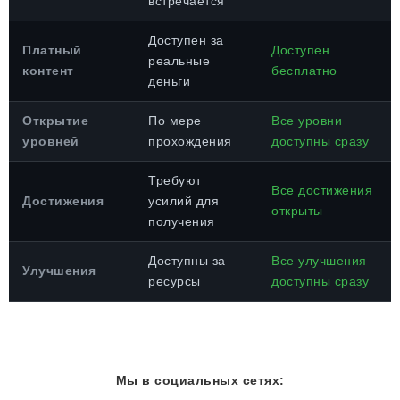
встречается
Доступен за
Платный
Доступен
реальные
контент
бесплатно
деньги
Открытие
По мере
Все уровни
уровней
прохождения
доступны сразу
Требуют
Все достижения
Достижения
усилий для
открыты
получения
Доступны за
Все улучшения
Улучшения
ресурсы
доступны сразу
Мы в социальных сетях: