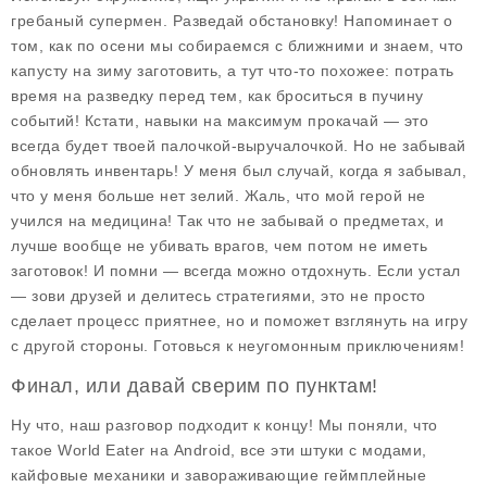
гребаный супермен. Разведай обстановку! Напоминает о
том, как по осени мы собираемся с ближними и знаем, что
капусту на зиму заготовить, а тут что-то похожее: потрать
время на разведку перед тем, как броситься в пучину
событий! Кстати, навыки на максимум прокачай — это
всегда будет твоей палочкой-выручалочкой. Но не забывай
обновлять инвентарь! У меня был случай, когда я забывал,
что у меня больше нет зелий. Жаль, что мой герой не
учился на медицина! Так что не забывай о предметах, и
лучше вообще не убивать врагов, чем потом не иметь
заготовок! И помни — всегда можно отдохнуть. Если устал
— зови друзей и делитесь стратегиями, это не просто
сделает процесс приятнее, но и поможет взглянуть на игру
с другой стороны. Готовься к неугомонным приключениям!
Финал, или давай сверим по пунктам!
Ну что, наш разговор подходит к концу! Мы поняли, что
такое
World Eater
на Android, все эти штуки с модами,
кайфовые механики и завораживающие геймплейные