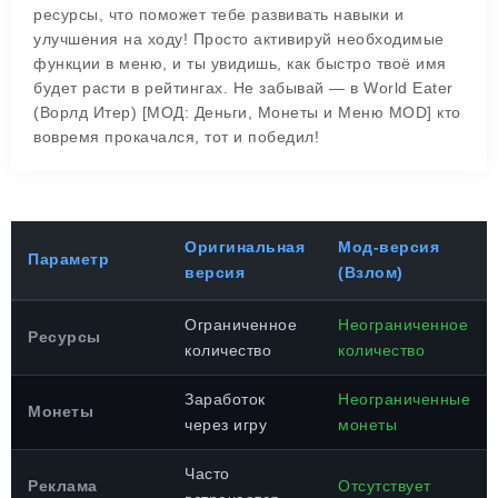
ресурсы, что поможет тебе развивать навыки и
улучшения на ходу! Просто активируй необходимые
функции в меню, и ты увидишь, как быстро твоё имя
будет расти в рейтингах. Не забывай — в World Eater
(Ворлд Итер) [МОД: Деньги, Монеты и Меню MOD] кто
вовремя прокачался, тот и победил!
Оригинальная
Мод-версия
Параметр
версия
(Взлом)
Ограниченное
Неограниченное
Ресурсы
количество
количество
Заработок
Неограниченные
Монеты
через игру
монеты
Часто
Реклама
Отсутствует