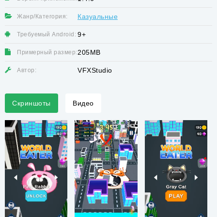
Казуальные
Жанр/Категория:
9+
Требуемый Android:
205MB
Примерный размер:
VFXStudio
Автор:
Скриншоты
Видео