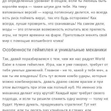
до определенных уровней! В общем, если ты любишь быть
королём мира — такие штуки для тебя. На тему
взломанных версий — народ потихоньку делится, но всегда
есть риск поймать вирус, так что будь осторожен! Как
всегда, лучше проверять, что скачиваешь! На самом деле,
моды — это отличная возможность испытать всю прелесть
игры, не теряя времени на фарм. Приготовься менять свой
мир с помощью волшебного клика!
Особенности геймплея и уникальные механики
Так, давай поразбираемся с тем, чем же нас радует
World
Eater
в плане геймплея. Игра, как я уже говорил, требует от
тебя умелых движений. Главное - не то, какой у тебя меч, а
как ты им владеешь! Есть тут всякие комбо-удары, которые
можно комбинировать, давать драню своим врагам и при
этом выглядеть при этом как полный нуб. Но именно эта
механика делает игру крутой! Каждый враг требует своего
подхода, и если ты решили спамить одну кнопку — толку не
будет. Нужно думать, придумывать стратегии! Тут нет
выхода: или ты десять раз уткнёшься в стенку, или