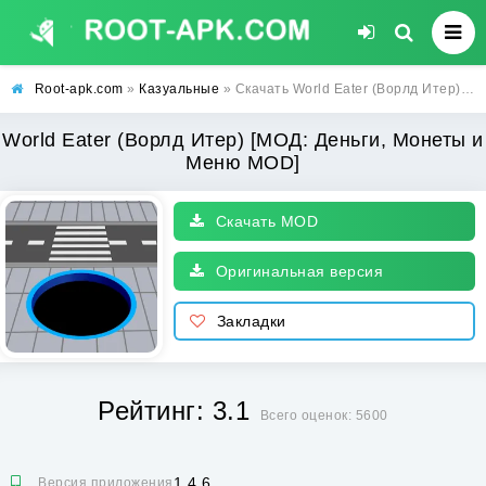
Root-apk.com
»
Казуальные
» Скачать World Eater (Ворлд Итер) [МОД: Деньги, Монеты и Меню MOD] | Взлом World Eater на Андроид
World Eater (Ворлд Итер) [МОД: Деньги, Монеты и
Меню MOD]
Скачать MOD
Оригинальная версия
Закладки
Рейтинг: 3.1
Всего оценок: 5600
1.4.6
Версия приложения: