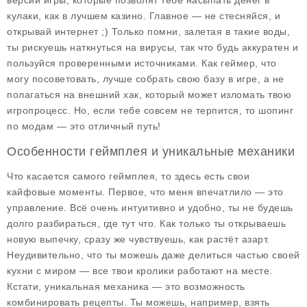
версии игры, которые позволят тебе насыпать денег в
кулаки, как в лучшем казино. Главное — не стесняйся, и
открывай интернет ;) Только помни, залетая в такие воды,
ты рискуешь наткнуться на вирусы, так что будь аккуратен и
пользуйся проверенными источниками. Как геймер, что
могу посоветовать, лучше собрать свою базу в игре, а не
полагаться на внешний хак, который может изломать твою
игропроцесс. Но, если тебе совсем не терпится, то шопинг
по модам — это отличный путь!
Особенности геймплея и уникальные механики
Что касается самого геймплея, то здесь есть свои
кайфовые моменты. Первое, что меня впечатлило — это
управление. Всё очень интуитивно и удобно, ты не будешь
долго разбираться, где тут что. Как только ты открываешь
новую выпечку, сразу же чувствуешь, как растёт азарт.
Неудивительно, что ты можешь даже делиться частью своей
кухни с миром — все твои кролики работают на месте.
Кстати, уникальная механика — это возможность
комбинировать рецепты. Ты можешь, например, взять