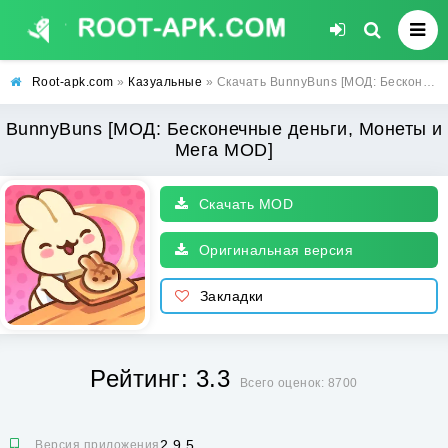
Root-apk.com
»
Казуальные
» Скачать BunnyBuns [МОД: Бесконечные деньги, Монеты и Мега MOD] | Взлом BunnyBuns на Андроид
BunnyBuns [МОД: Бесконечные деньги, Монеты и
Мега MOD]
Скачать MOD
Оригинальная версия
Закладки
Рейтинг: 3.3
Всего оценок: 8700
2.9.5
Версия приложения: