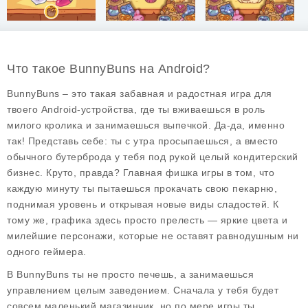
Что такое BunnyBuns на Android?
BunnyBuns – это такая забавная и радостная игра для
твоего Android-устройства, где ты вживаешься в роль
милого кролика и занимаешься выпечкой. Да-да, именно
так! Представь себе: ты с утра просыпаешься, а вместо
обычного бутерброда у тебя под рукой целый кондитерский
бизнес. Круто, правда? Главная фишка игры в том, что
каждую минуту ты пытаешься прокачать свою пекарню,
поднимая уровень и открывая новые виды сладостей. К
тому же, графика здесь просто прелесть — яркие цвета и
милейшие персонажи, которые не оставят равнодушным ни
одного геймера.
В BunnyBuns ты не просто печешь, а занимаешься
управлением целым заведением. Сначала у тебя будет
совсем маленький магазинчик, но по мере игры ты