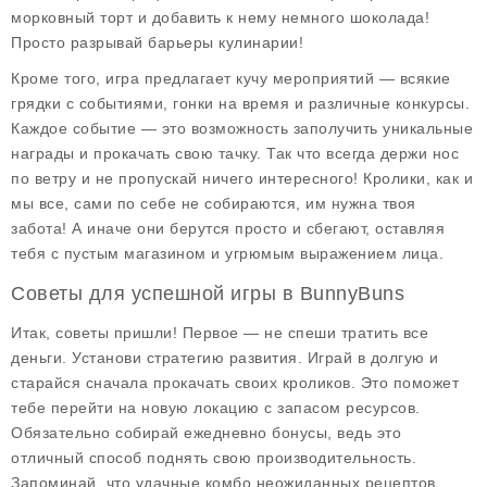
морковный торт и добавить к нему немного шоколада!
Просто разрывай барьеры кулинарии!
Кроме того, игра предлагает кучу мероприятий — всякие
грядки с событиями, гонки на время и различные конкурсы.
Каждое событие — это возможность заполучить уникальные
награды и прокачать свою тачку. Так что всегда держи нос
по ветру и не пропускай ничего интересного! Кролики, как и
мы все, сами по себе не собираются, им нужна твоя
забота! А иначе они берутся просто и сбегают, оставляя
тебя с пустым магазином и угрюмым выражением лица.
Советы для успешной игры в BunnyBuns
Итак, советы пришли! Первое — не спеши тратить все
деньги. Установи стратегию развития. Играй в долгую и
старайся сначала прокачать своих кроликов. Это поможет
тебе перейти на новую локацию с запасом ресурсов.
Обязательно собирай ежедневно бонусы, ведь это
отличный способ поднять свою производительность.
Запоминай, что удачные комбо неожиданных рецептов