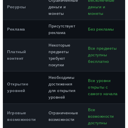
Ограниченные
Бесконечные
Ресурсы
деньги и
деньги и
монеты
монеты
Присутствует
Реклама
Без рекламы
реклама
Некоторые
Все предметы
Платный
предметы
доступны
контент
требуют
бесплатно
покупки
Необходимы
Все уровни
Открытие
достижения
открыты с
уровней
для открытия
самого начала
уровней
Все
Игровые
Ограниченные
возможности
возможности
возможности
доступны