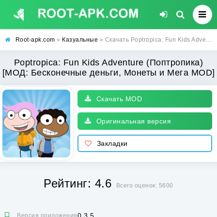
Root-apk.com
»
Казуальные
» Скачать Poptropica: Fun Kids Adventure (Поптропика) [МОД: Бесконечные деньги, Монеты и Мега MOD] | Взлом Poptropica: Fun Kids Adventure на Андроид
Poptropica: Fun Kids Adventure (Поптропика)
[МОД: Бесконечные деньги, Монеты и Мега MOD]
Скачать MOD
Оригинальная версия
Закладки
Рейтинг: 4.6
Всего оценок: 5600
0.3.5
Версия приложения: