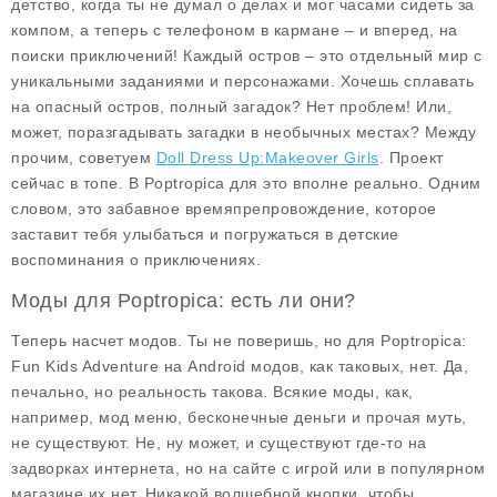
детство, когда ты не думал о делах и мог часами сидеть за
компом, а теперь с телефоном в кармане – и вперед, на
поиски приключений! Каждый остров – это отдельный мир с
уникальными заданиями и персонажами. Хочешь сплавать
на опасный остров, полный загадок? Нет проблем! Или,
может, поразгадывать загадки в необычных местах? Между
прочим, советуем
Doll Dress Up:Makeover Girls
. Проект
сейчас в топе. В Poptropica для это вполне реально. Одним
словом, это забавное времяпрепровождение, которое
заставит тебя улыбаться и погружаться в детские
воспоминания о приключениях.
Моды для Poptropica: есть ли они?
Теперь насчет модов. Ты не поверишь, но для Poptropica:
Fun Kids Adventure на Android модов, как таковых, нет. Да,
печально, но реальность такова. Всякие моды, как,
например, мод меню, бесконечные деньги и прочая муть,
не существуют. Не, ну может, и существуют где-то на
задворках интернета, но на сайте с игрой или в популярном
магазине их нет. Никакой волшебной кнопки, чтобы