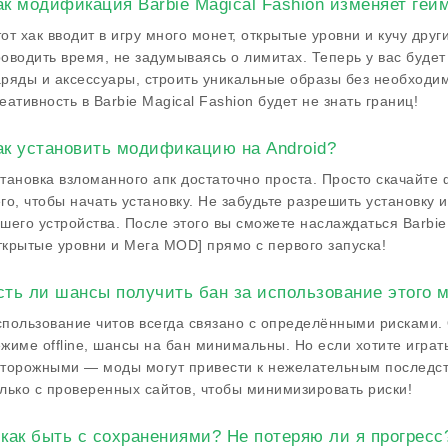
ак модификация Barbie Magical Fashion изменяет гей
от хак вводит в игру много монет, открытые уровни и кучу друг
оводить время, не задумываясь о лимитах. Теперь у вас буде
ряды и аксессуары, строить уникальные образы без необходи
еативность в Barbie Magical Fashion будет не знать границ!
ак установить модификацию на Android?
тановка взломанного апк достаточно проста. Просто скачайте 
го, чтобы начать установку. Не забудьте разрешить установку 
шего устройства. После этого вы сможете наслаждаться Barbie
крытые уровни и Мега MOD] прямо с первого запуска!
сть ли шансы получить бан за использование этого 
пользование читов всегда связано с определёнными рисками. 
жиме offline, шансы на бан минимальны. Но если хотите играт
торожными — моды могут привести к нежелательным последст
лько с проверенных сайтов, чтобы минимизировать риски!
 как быть с сохранениями? Не потеряю ли я прогресс