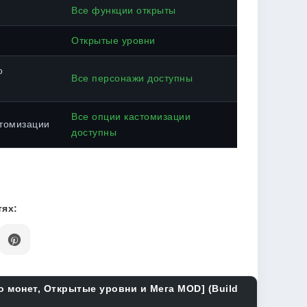
Все функции открыты
Открытые уровни
о
Все персонажи доступны
Все опции кастомизации
томизации
доступны
ях:
о монет, Открытые уровни и Мега MOD] (Build