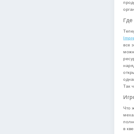
прод
орга
Где
Тепе
Impr
все 
можн
ресу
наря
откр
одна
Так 
Игр
Что 
меха
полн
в кв