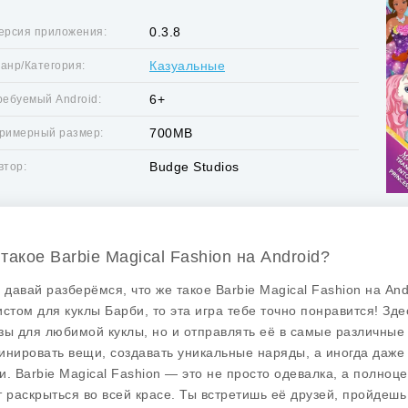
0.3.8
ерсия приложения:
Казуальные
анр/Категория:
6+
ребуемый Android:
700MB
римерный размер:
Budge Studios
втор:
 такое Barbie Magical Fashion на Android?
, давай разберёмся, что же такое
Barbie Magical Fashion
на And
истом для куклы Барби, то эта игра тебе точно понравится! Зд
зы для любимой куклы, но и отправлять её в самые различные
инировать вещи, создавать уникальные наряды, а иногда даже
и.
Barbie Magical Fashion
— это не просто одевалка, а полноце
т раскрыться во всей красе. Ты встретишь её друзей, пройдеш