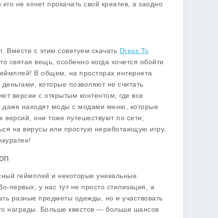
кто не хочет прокачать свой креатив, а заодно
n
. Вместе с этим советуем скачать
Dress To
то святая вещь, особенно когда хочется обойти
 геймплей! В общем, на просторах интернета
 деньгами
, которые позволяют не считать
уют версии с
открытым контентом
, где все
и даже находят моды с
модами меню
, которые
 версий, они тоже путешествуют по сети;
уться на вирусы или простую неработающую игру.
ккуратен!
on
сный геймплей и некоторые уникальные
-первых, у нас тут не просто стилизация, а
ть разные предметы одежды, но и участвовать
 это награды. Больше квестов — больше шансов