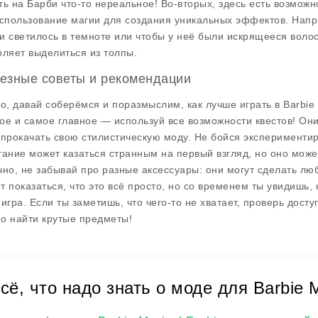
ть на Барби что-то нереальное! Во-вторых, здесь есть возмож
использование магии для создания уникальных эффектов. Напр
и светилось в темноте или чтобы у неё были искрящееся воло
оляет выделиться из толпы.
езные советы и рекомендации
то, давай соберёмся и поразмыслим, как лучше играть в
Barbie
ое и самое главное — используй все возможности квестов! Они
 прокачать свою стилистическую моду. Не бойся эксперименти
тание может казаться странным на первый взгляд, но оно мож
чно, не забывай про разные аксессуары: они могут сделать л
т показаться, что это всё просто, но со временем ты увидишь
 игра. Если ты заметишь, что чего-то не хватает, проверь до
о найти крутые предметы!
сё, что надо знать о моде для Barbie M