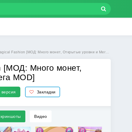
on [МОД: Много монет, Открытые уровни и Мега MOD] | Взлом Barbie Magical Fashion на Андроид
n [МОД: Много монет,
ега MOD]
 версия
Закладки
криншоты
Видео