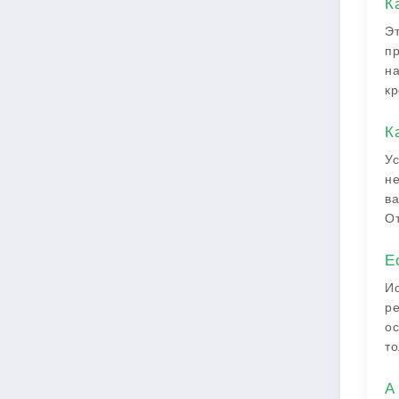
К
Эт
пр
на
кр
К
Ус
не
ва
От
Е
Ис
ре
ос
то
А