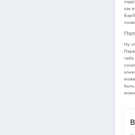
наде
как 
Барб
позв
Пол
Ну ч
Перв
тебе
соче
коне
може
быть
можн
В