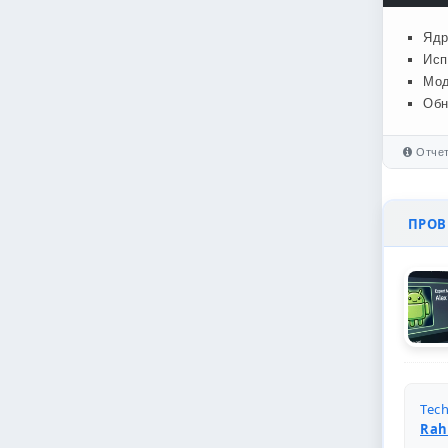
Ядр
Исп
Мод
Обн
Отчет
ПРОВЕ
Tech
Rah