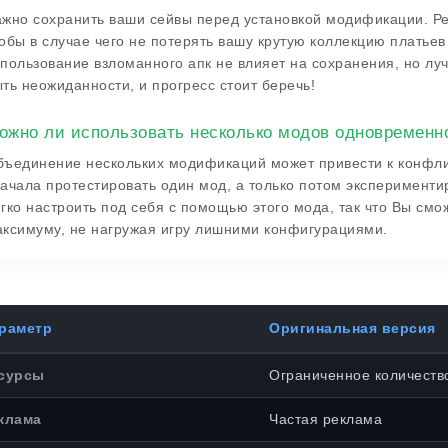
жно сохранить ваши сейвы перед установкой модификации. Ре
обы в случае чего не потерять вашу крутую коллекцию платьев
пользование взломанного апк не влияет на сохранения, но луч
ть неожиданности, и прогресс стоит беречь!
ожно ли использовать несколько модов одновременн
ъединение нескольких модификаций может привести к конфли
ачала протестировать один мод, а только потом экспериментир
гко настроить под себя с помощью этого мода, так что Вы смо
ксимуму, не нагружая игру лишними конфигурациями.
раметр
Оригинальная версия
сурсы
Ограниченное количеств
клама
Частая реклама