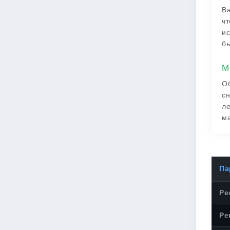
Ва
чт
ис
бы
М
Об
сн
ле
ма
Па
Ре
Ре