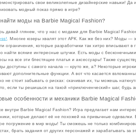
емонстрировать свои великолепные дизайнерские навыки! Да и 
низовать модный показ прямо в игре?
 найти моды на Barbie Magical Fashion?
рь давай глянем, что у нас с модами для
Barbie Magical Fashio
ess!
. Многие юзеры хвалят этот APK. Как же без них? Моды — э
эти ограничения, которые разработчики так хитро вписывают в
о найти всякие интересные штучки. Есть моды с
бесконечными
рсы на все эти блестящие платья и аксессуары! Также существ
ды доступны с самого начала — круто же, а? Некоторые игрок
ывают дополнительные функции. А вот что касается взломанных
ко не стоит забывать о рисках: скачивая их, ты можешь наткн
что, если ты решишься на такой «приключенческий» шаг, будь а
овые особенности и механики Barbie Magical Fashi
же внутри
Barbie Magical Fashion
? Игра предлагает нам интере
ники, которые делают её не похожей на привычные одевалки. Во
ое погружение в мир моды! Ты сможешь не только комбинирова
естах, брать задания от других персонажей и зарабатывать за