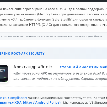
о приложения пересобрано на базе SDK 31 для полной поддержки A
равлена утечка памяти (Memory Leak) при длительных сессиях на у
-меню v3.4: добавлена функция 'Safe Stealth' для скрытия следов м
овлены заголовки HTTP/3 (QUIC) для стабильного соединения с иг
 сформирован автоматически после верификации контрольных сумм билда.
РЕНО ROOT-APK SECURITY
Александр «Root»
—
Старший аналитик мо
«Мы проверили APK на эмуляторе и реальном Pixel 8.
или скрытых подписок не обнаружено. Скрипт защит
nical Compliance:
Данная модификация соответствует стандартам 
man (ex-XDA Editor / Android Police)
. Мы используем V3 Signat