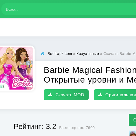
Root-apk.com
»
Казуальные
» Скачать Barbie Magical Fashi
Barbie Magical Fashio
Открытые уровни и М
Скачать MOD
Оригинальная
С
Рейтинг: 3.2
Всего оценок: 7600