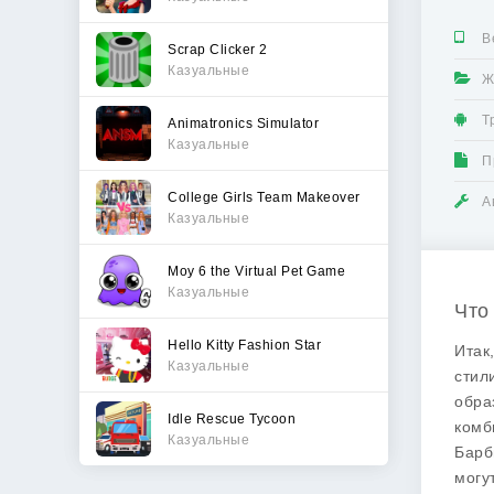
В
Scrap Clicker 2
Казуальные
Ж
Т
Animatronics Simulator
Казуальные
П
College Girls Team Makeover
А
Казуальные
Moy 6 the Virtual Pet Game
Казуальные
Что
Hello Kitty Fashion Star
Итак
Казуальные
стил
обра
Idle Rescue Tycoon
комб
Казуальные
Барб
могу