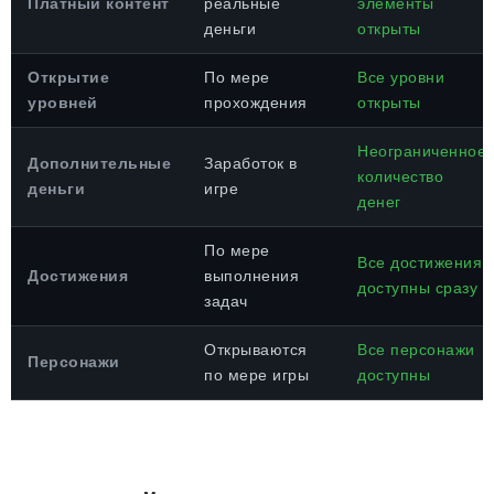
Платный контент
реальные
элементы
деньги
открыты
Открытие
По мере
Все уровни
уровней
прохождения
открыты
Неограниченное
Дополнительные
Заработок в
количество
деньги
игре
денег
По мере
Все достижения
Достижения
выполнения
доступны сразу
задач
Открываются
Все персонажи
Персонажи
по мере игры
доступны