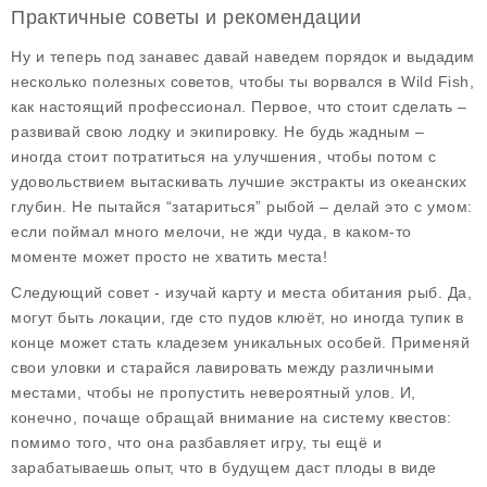
Практичные советы и рекомендации
Ну и теперь под занавес давай наведем порядок и выдадим
несколько полезных советов, чтобы ты ворвался в Wild Fish,
как настоящий профессионал. Первое, что стоит сделать –
развивай свою лодку и экипировку. Не будь жадным –
иногда стоит потратиться на улучшения, чтобы потом с
удовольствием вытаскивать лучшие экстракты из океанских
глубин. Не пытайся “затариться” рыбой – делай это с умом:
если поймал много мелочи, не жди чуда, в каком-то
моменте может просто не хватить места!
Следующий совет - изучай карту и места обитания рыб. Да,
могут быть локации, где сто пудов клюёт, но иногда тупик в
конце может стать кладезем уникальных особей. Применяй
свои уловки и старайся лавировать между различными
местами, чтобы не пропустить невероятный улов. И,
конечно, почаще обращай внимание на систему квестов:
помимо того, что она разбавляет игру, ты ещё и
зарабатываешь опыт, что в будущем даст плоды в виде