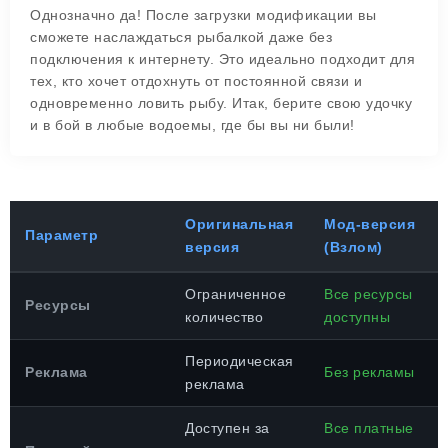
Однозначно да! После загрузки модификации вы
сможете наслаждаться рыбалкой даже без
подключения к интернету. Это идеально подходит для
тех, кто хочет отдохнуть от постоянной связи и
одновременно ловить рыбу. Итак, берите свою удочку
и в бой в любые водоемы, где бы вы ни были!
Оригинальная
Мод-версия
Параметр
версия
(Взлом)
Ограниченное
Все ресурсы
Ресурсы
количество
доступны
Периодическая
Реклама
Без рекламы
реклама
Доступен за
Все платные