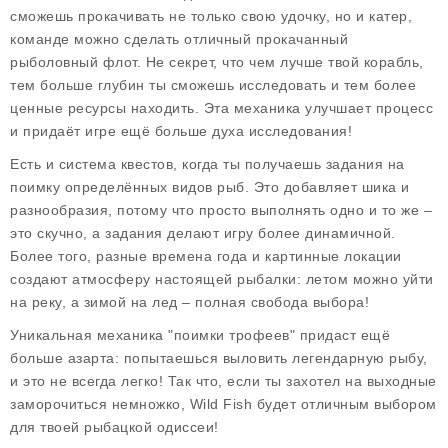
сможешь прокачивать не только свою удочку, но и катер,
команде можно сделать отличный прокачанный
рыболовный флот. Не секрет, что чем лучше твой корабль,
тем больше глубин ты сможешь исследовать и тем более
ценные ресурсы находить. Эта механика улучшает процесс
и придаёт игре ещё больше духа исследования!
Есть и система квестов, когда ты получаешь задания на
поимку определённых видов рыб. Это добавляет шика и
разнообразия, потому что просто выполнять одно и то же –
это скучно, а задания делают игру более динамичной.
Более того, разные времена года и картинные локации
создают атмосферу настоящей рыбалки: летом можно уйти
на реку, а зимой на лед – полная свобода выбора!
Уникальная механика "поимки трофеев" придаст ещё
больше азарта: попытаешься выловить легендарную рыбу,
и это не всегда легко! Так что, если ты захотел на выходные
заморочиться немножко, Wild Fish будет отличным выбором
для твоей рыбацкой одиссеи!