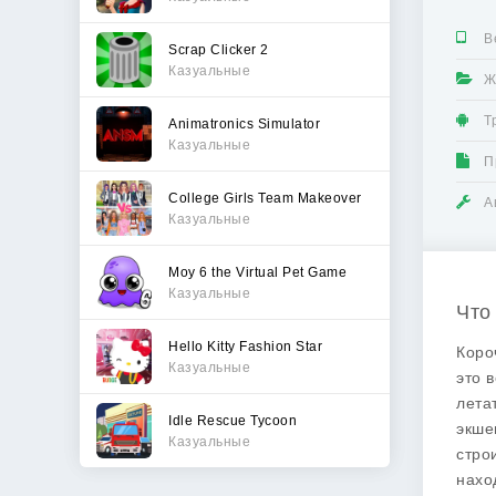
В
Scrap Clicker 2
Казуальные
Ж
Т
Animatronics Simulator
Казуальные
П
College Girls Team Makeover
А
Казуальные
Moy 6 the Virtual Pet Game
Казуальные
Что
Hello Kitty Fashion Star
Короч
Казуальные
это 
лета
Idle Rescue Tycoon
экше
Казуальные
стро
нахо