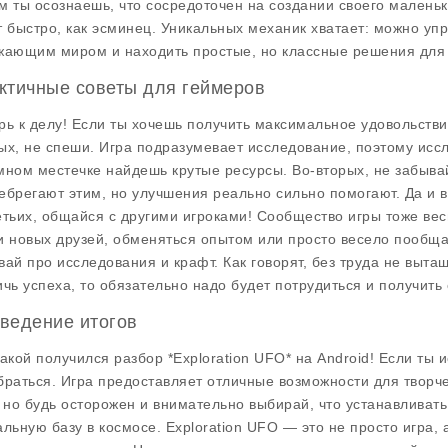
м ты осознаешь, что сосредоточен на создании своего маленьк
т быстро, как эсминец. Уникальных механик хватает: можно уп
жающим миром и находить простые, но классные решения для 
ктичные советы для геймеров
рь к делу! Если ты хочешь получить максимальное удовольствие 
ых, не спеши. Игра подразумевает исследование, поэтому иссл
мном местечке найдешь крутые ресурсы. Во-вторых, не забыва
ебрегают этим, но улучшения реально сильно помогают. Да и в
етьих, общайся с другими игроками! Сообщество игры тоже ве
и новых друзей, обменяться опытом или просто весело пообща
вай про исследования и крафт. Как говорят, без труда не выта
ичь успеха, то обязательно надо будет потрудиться и получить 
ведение итогов
такой получился разбор *Exploration UFO* на Android! Если ты и
браться. Игра предоставляет отличные возможности для твор
, но будь осторожен и внимательно выбирай, что устанавливать
альную базу в космосе.
Exploration UFO
— это не просто игра, 