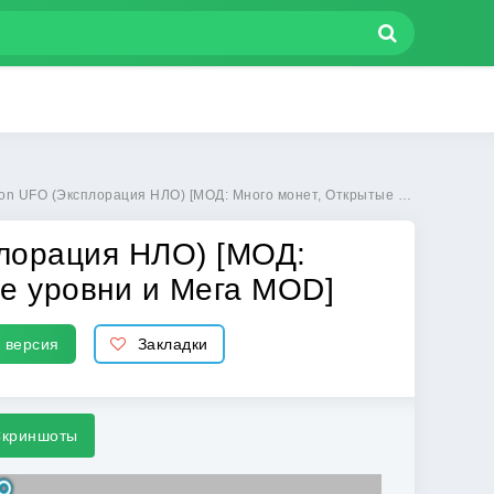
лорация НЛО) [МОД: Много монет, Открытые уровни и Мега MOD] | Взлом Exploration UFO на Андроид
плорация НЛО) [МОД:
е уровни и Мега MOD]
 версия
Закладки
криншоты