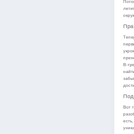
Пото
лети
окру
Пра
Тепе
перв
укро
прен
В-тр
найт
забы
дост
Под
Вот 
разо
есть
уник