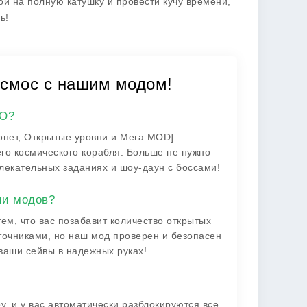
й на полную катушку и провести кучу времени,
ь!
космос с нашим модом!
FO?
онет, Открытые уровни и Мега MOD]
го космического корабля. Больше не нужно
лекательных заданиях и шоу-даун с боссами!
ии модов?
ем, что вас позабавит количество открытых
точниками, но наш мод проверен и безопасен
 ваши сейвы в надежных руках!
ру, и у вас автоматически разблокируются все