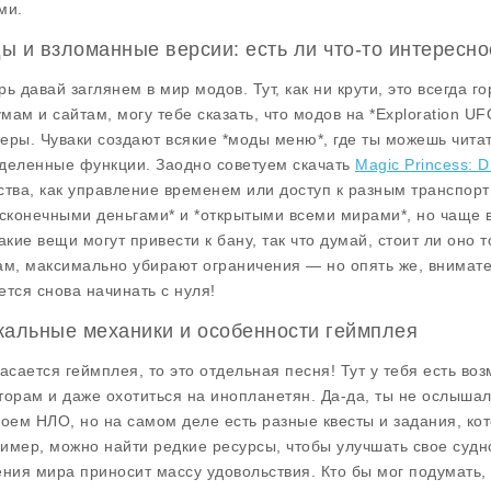
ми.
ы и взломанные версии: есть ли что-то интересно
рь давай заглянем в мир модов. Тут, как ни крути, это всегда
мам и сайтам, могу тебе сказать, что модов на *Exploration UF
еры. Чуваки создают всякие *моды меню*, где ты можешь читат
деленные функции. Заодно советуем скачать
Magic Princess: 
ства, как управление временем или доступ к разным транспор
есконечными деньгами* и *открытыми всеми мирами*, но чаще 
такие вещи могут привести к бану, так что думай, стоит ли оно
ам, максимально убирают ограничения — но опять же, внимател
ется снова начинать с нуля!
кальные механики и особенности геймплея
касается геймплея, то это отдельная песня! Тут у тебя есть во
торам и даже охотиться на инопланетян. Да-да, ты не ослышал
воем НЛО, но на самом деле есть разные квесты и задания, кот
имер, можно найти редкие ресурсы, чтобы улучшать свое судно
ения мира приносит массу удовольствия. Кто бы мог подумать, 