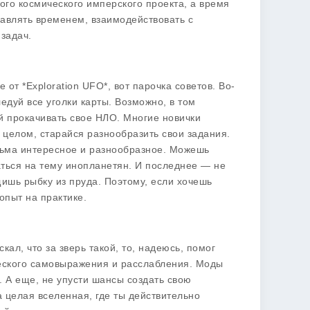
ого космического имперского проекта, а время
равлять временем, взаимодействовать с
задач.
от *Exploration UFO*, вот парочка советов. Во-
едуй все уголки карты. Возможно, в том
й прокачивать свое НЛО. Многие новички
 целом, старайся разнообразить свои задания.
сьма интересное и разнообразное. Можешь
ться на тему инопланетян. И последнее — не
щишь рыбку из пруда. Поэтому, если хочешь
опыт на практике.
скал, что за зверь такой, то, надеюсь, помог
ческого самовыражения и расслабления. Моды
. А еще, не упусти шансы создать свою
а целая вселенная, где ты действительно