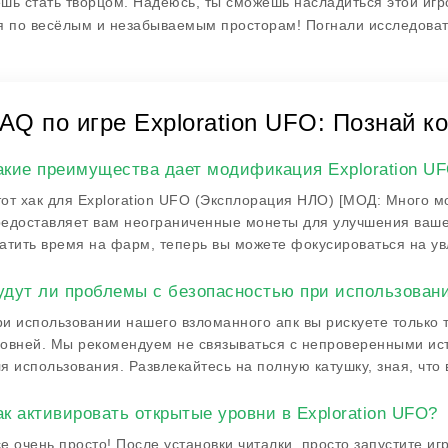
шь стать творцом. Надеюсь, ты сможешь насладиться этой игро
я по весёлым и незабываемым просторам! Погнали исследоват
AQ по игре Exploration UFO: Познай 
акие преимущества дает модификация Exploration U
от хак для Exploration UFO (Эксплорация НЛО) [МОД: Много м
едоставляет вам неограниченные монеты для улучшения ваше
атить время на фарм, теперь вы можете фокусироваться на ув
удут ли проблемы с безопасностью при использован
и использовании нашего взломанного апк вы рискуете только т
овней. Мы рекомендуем не связываться с непроверенными ис
я использования. Развлекайтесь на полную катушку, зная, что
ак активировать открытые уровни в Exploration UFO?
е очень просто! После установки читалки, просто запустите иг