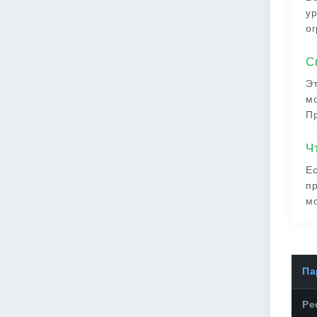
ур
ог
С
Эт
мо
Пр
Ч
Ес
пр
мо
Па
Ре