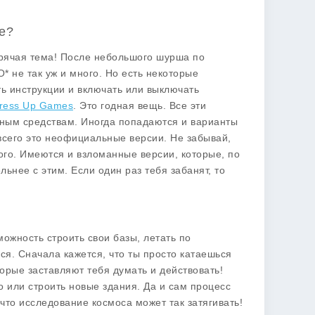
е?
 горячая тема! После небольшого шурша по
O* не так уж и много. Но есть некоторые
ь инструкции и включать или выключать
Dress Up Games
. Это годная вещь. Все эти
тным средствам. Иногда попадаются и варианты
всего это неофициальные версии. Не забывай,
 того. Имеются и взломанные версии, которые, по
ьнее с этим. Если один раз тебя забанят, то
зможность строить свои базы, летать по
ся. Сначала кажется, что ты просто катаешься
орые заставляют тебя думать и действовать!
 или строить новые здания. Да и сам процесс
что исследование космоса может так затягивать!