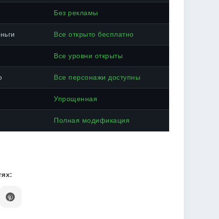
Без рекламы
ньги
Все открыто бесплатно
Все уровни открыты
о
Все персонажи доступны
Упрощенная
Полная модификация
ях: