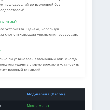
ом исследований во вселенной без
следователем!
ть игры?
его устройства. Однако, используя
 за счет оптимизации управления ресурсами.
?
ильно ли установлен взломанный апк. Иногда
мендуем удалить старую версию и установить
ечит плавный геймплей!
Мод-версия (Взлом)
о
Много монет