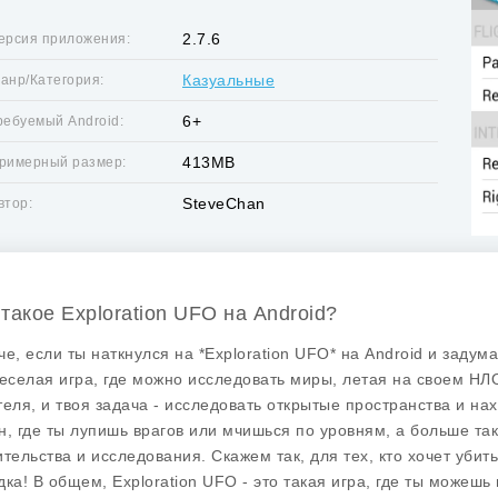
2.7.6
ерсия приложения:
Казуальные
анр/Категория:
6+
ребуемый Android:
413MB
римерный размер:
SteveChan
втор:
 такое Exploration UFO на Android?
е, если ты наткнулся на *Exploration UFO* на Android и задумал
веселая игра, где можно исследовать миры, летая на своем НЛ
теля, и твоя задача - исследовать открытые пространства и нах
н, где ты лупишь врагов или мчишься по уровням, а больше т
ительства и исследования. Скажем так, для тех, кто хочет убит
дка! В общем,
Exploration UFO
- это такая игра, где ты можешь