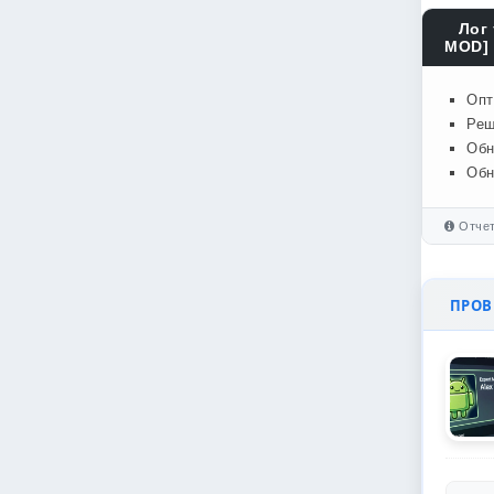
Лог 
MOD] 
Опт
Реш
Обн
Обн
Отчет
ПРОВЕ