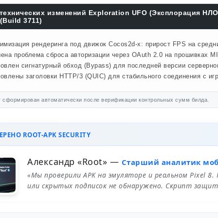
технических изменений Exploration UFO (Эксплорация НЛО
(Build 3711)
имизация рендеринга под движок Cocos2d-x: прирост FPS на средн
ена проблема сброса авторизации через OAuth 2.0 на прошивках MI
овлен сигнатурный обход (Bypass) для последней версии серверног
овлены заголовки HTTP/3 (QUIC) для стабильного соединения с иг
 сформирован автоматически после верификации контрольных сумм билда.
РЕНО ROOT-APK SECURITY
Александр «Root»
—
Старший аналитик мо
«Мы проверили APK на эмуляторе и реальном Pixel 8.
или скрытых подписок не обнаружено. Скрипт защит