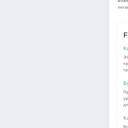
може
лета
F
К
Эт
пр
тр
Б
Пр
ур
дл
К
Вс