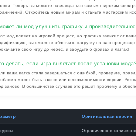
овни. Теперь вы можете наслаждаться самым широким спектр
раничений. Откройтесь новым мирам и станьте мастерским ис
может ли мод улучшить графику и производительнос
от мод влияет на игровой процесс, но графика зависит от ваш
дификацию, вы сможете облегчить нагрузку на ваш процессор
окачайте свою игру до небес, и забудьте о фризах и лаггах!
то делать, если игра вылетает после установки мода
ли ваша катка стала завершаться с ошибкой, проверьте, прав
облема может быть в кэше или несовместимости версии. Реко
д заново. В большинстве случаев это решит проблему и обесп
раметр
Оригинальная версия
сурсы
Ограниченное количеств