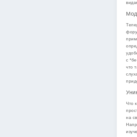
вида
Мод
Тепе
фору
прим
опре
удоб
с *б
что 
слух
прид
Уни
Что 
прос
на с
Напр
изуч