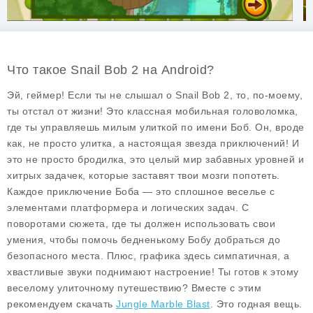
Что такое Snail Bob 2 на Android?
Эй, геймер! Если ты не слышал о Snail Bob 2, то, по-моему,
ты отстал от жизни! Это классная мобильная головоломка,
где ты управляешь милым улиткой по имени Боб. Он, вроде
как, не просто улитка, а настоящая звезда приключений! И
это не просто бродилка, это целый мир забавных уровней и
хитрых задачек, которые заставят твои мозги попотеть.
Каждое приключение Боба — это сплошное веселье с
элементами платформера и логических задач. С
поворотами сюжета, где ты должен использовать свои
умения, чтобы помочь бедненькому Бобу добраться до
безопасного места. Плюс, графика здесь симпатичная, а
хвастливые звуки поднимают настроение! Ты готов к этому
веселому улиточному путешествию? Вместе с этим
рекомендуем скачать
Jungle Marble Blast
. Это годная вещь.