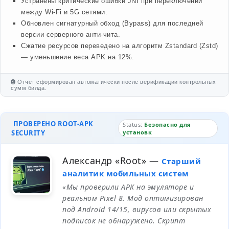
Устранены критические ошибки JNI при переключении
между Wi-Fi и 5G сетями.
Обновлен сигнатурный обход (Bypass) для последней
версии серверного анти-чита.
Сжатие ресурсов переведено на алгоритм Zstandard (Zstd)
— уменьшение веса APK на 12%.
Отчет сформирован автоматически после верификации контрольных
сумм билда.
ПРОВЕРЕНО ROOT-APK
Status:
Безопасно для
SECURITY
установк
Александр «Root»
—
Старший
аналитик мобильных систем
«Мы проверили APK на эмуляторе и
реальном Pixel 8. Мод оптимизирован
под Android 14/15, вирусов или скрытых
подписок не обнаружено. Скрипт