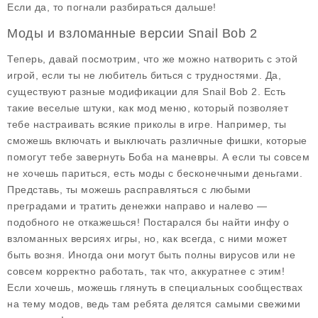
Если да, то погнали разбираться дальше!
Моды и взломанные версии Snail Bob 2
Теперь, давай посмотрим, что же можно натворить с этой
игрой, если ты не любитель биться с трудностями. Да,
существуют разные модификации для Snail Bob 2. Есть
такие веселые штуки, как
мод меню
, который позволяет
тебе настраивать всякие приколы в игре. Например, ты
сможешь включать и выключать различные фишки, которые
помогут тебе завернуть Боба на маневры. А если ты совсем
не хочешь париться, есть моды с
бесконечными деньгами
.
Представь, ты можешь расправляться с любыми
преградами и тратить денежки направо и налево —
подобного не откажешься! Постарался бы найти инфу о
взломанных версиях игры, но, как всегда, с ними может
быть возня. Иногда они могут быть полны вирусов или не
совсем корректно работать, так что, аккуратнее с этим!
Если хочешь, можешь глянуть в специальных сообществах
на тему модов, ведь там ребята делятся самыми свежими