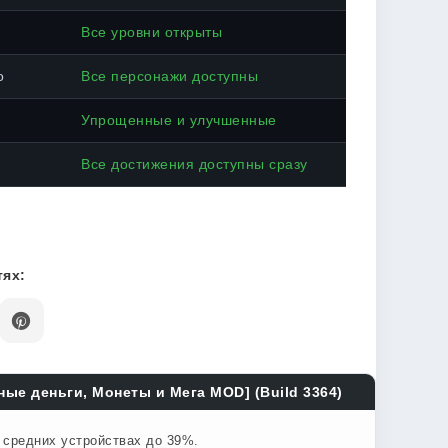
Все уровни открыты
о
Все персонажи доступны
Упрощенные и улучшенные
Все достижения доступны сразу
ях:
ые деньги, Монеты и Мега MOD] (Build 3364)
а средних устройствах до 39%.