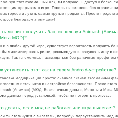
пользуя этот взломанный апк, ты получаешь доступ к бесконе
стоящим прорывом в игре. Теперь ты сможешь без ограничени
вых героев и лутать самые крутые предметы. Просто предста
сурсов благодаря этому хаку!
сть ли риск получить бан, используя Animash (Аним
 Мега MOD]?
к и в любой другой игре, существует вероятность получить б
обы минимизировать риски, рекомендуется запускать игру в 
каунт. Так ты сможешь наслаждаться безграничным профитом б
ак установить этот хак на своем Android-устройстве?
тановка модификации проста: сначала скачай взломанный файл
известных источников в настройках безопасности. После этого 
imash (Анимаш) [МОД: Бесконечные деньги, Монеты и Мега MO
оих данных перед установкой, чтобы не потерять прогресс.
то делать, если мод не работает или игра вылетает?
ли ты столкнулся с вылетами, попробуй переустановить мод ил