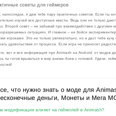
ктичные советы для геймеров
т, напоследок, я дам тебе пару
практичных советов
. Если ты х
ательно изучай все доступные квесты. Ведь они не только дают
ах. Второй совет – не забывай про взаимодействие с другими 
норазрешимых ситуациях. И главное – не бойся эксперименти
ими игроками. Это не только увлекательно, но и даст тебе куч
чать удовольствие от процесса. Если игра не приносит радости,
оге, вот и вся информация про
Animash
на Android: от модов д
рь ты готов врываться в мир аниме-боев с головой. Удачи, гейм
ностей!
се, что нужно знать о моде для Anim
есконечные деньги, Монеты и Мега M
ак модификация влияет на геймплей в Animash?