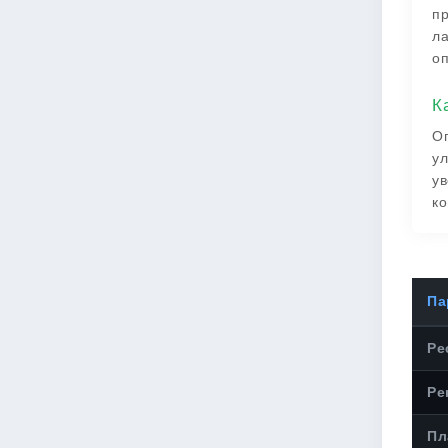
пр
ла
оп
К
Оп
ул
ув
ко
Па
Ре
Ре
Пл