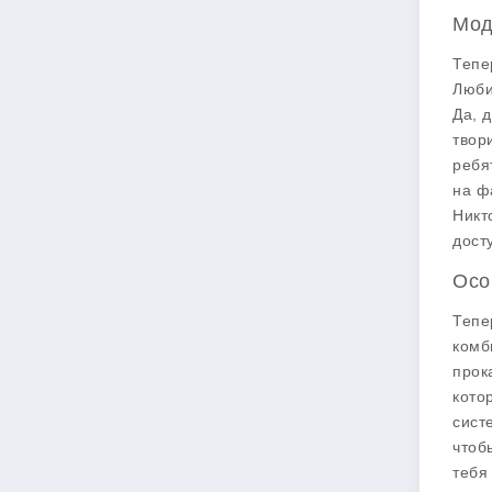
Мод
Тепе
Люби
Да, 
твор
ребя
на ф
Никт
дост
Осо
Тепе
комб
прок
кото
сист
чтоб
тебя