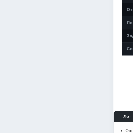
От
Пе
За
Си
Лог 
Опт