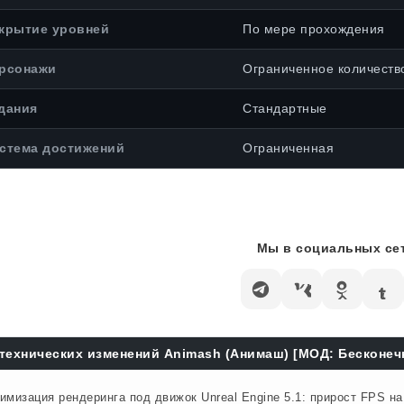
крытие уровней
По мере прохождения
рсонажи
Ограниченное количеств
дания
Стандартные
стема достижений
Ограниченная
Мы в социальных сет
технических изменений Animash (Анимаш) [МОД: Бесконечн
имизация рендеринга под движок Unreal Engine 5.1: прирост FPS н