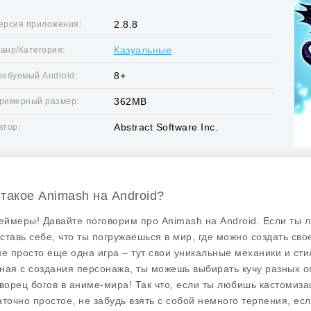
2.8.8
ерсия приложения:
Казуальные
анр/Категория:
8+
ребуемый Android:
362MB
римерный размер:
Abstract Software Inc.
втор:
 такое Animash на Android?
геймеры! Давайте поговорим про
Animash
на Android. Если ты 
ставь себе, что ты погружаешься в мир, где можно создать св
не просто еще одна игра – тут свои уникальные механики и ст
ная с создания персонажа, ты можешь выбирать кучу разных оп
Творец богов в аниме-мира! Так что, если ты любишь кастомиза
аточно простое, не забудь взять с собой немного терпения, ес