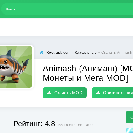
Root-apk.com
»
Казуальные
» Скачать Animash (Анима
Animash (Анимаш) [МО
Монеты и Мега MOD]
Скачать MOD
Оригинальная
С
Рейтинг: 4.8
Всего оценок: 7400