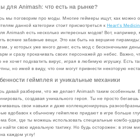
ы для Animash: что есть на рынке?
рь мы поговорим про моды. Многие геймеры ищут, как можно об
телям данной категории стоит присмотреться к
Heart's Medici
для
Animash
есть несколько интересных модов! Вот, например,
ить всякие забавные вещи. Это как быть на вершине пирамиды:
там, у которых уже много денег, есть мод с бесконечными день
арм и сразу прокачивать своих персонажей до небес. Важно, ч
о не хочет подхватить вирус, играя в любимую игрушку. Есть т
упны, но имей в виду, что они могут привнести некоторую неста
бенности геймплея и уникальные механики
рь давай разберем, что же делает
Animash
таким особенным. В
инировать, создавая уникального героя. Ты не просто бегаешь 
ачиваешь свои навыки и даже коллекционируешь разнообразные
рые вдобавок к обычному геймплею придают в игре больше глуб
ема боя, где ты можешь использовать специальные комбо-удар
ы найти свою идеальную тактику. Но будь осторожен: в этом мир
 на каждом углу!