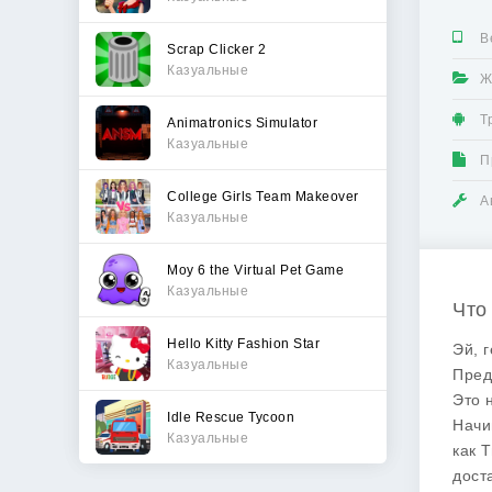
В
Scrap Clicker 2
Казуальные
Ж
Т
Animatronics Simulator
Казуальные
П
College Girls Team Makeover
А
Казуальные
Moy 6 the Virtual Pet Game
Казуальные
Что
Hello Kitty Fashion Star
Эй, 
Казуальные
Пред
Это 
Idle Rescue Tycoon
Начи
Казуальные
как 
дост