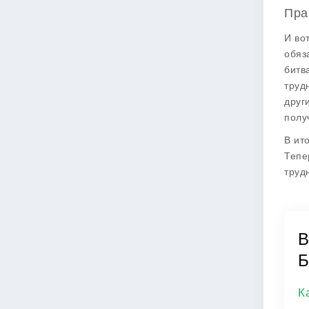
Пра
И во
обяз
битв
труд
друг
полу
В ит
Тепе
труд
В
Б
К