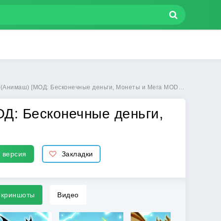
ш) [МОД: Бесконечные деньги, Монеты и Мега MOD] | Взлом Animash на Андроид
Д: Бесконечные деньги,
 версия
Закладки
криншоты
Видео