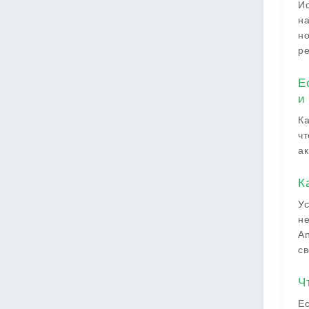
Ис
на
но
ре
Е
и
Ка
чт
ак
К
Ус
не
An
св
Ч
Ес